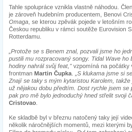
Tahle spolupráce vznikla vlastně náhodou. Čle
je zároveň hudebním producentem, Benovi Cris
Omaga
, se kterou zpěvák pojede v letošním r
Českou republiku v rámci soutěže Eurovision 
Rotterdamu.
„Protože se s Benem znal, pozvali jsme ho jed
pustili mu rozpracovaný songy. Tidal Wave ho 
hodiny nahrál svůj feat,"
vzpomíná na počátky 
frontman
Martin Čupka
.
„S klukama jsme si se
Znají se taky s mým kytaristou Karolem, takže
už nějakou dobu předtím. Dost rychle jsem se 
pak pro mě bylo jednoduchý hned střelit svoji č
Cristovao
.
Ke skladbě byl v březnu natočený taky její vide
několik náročnějších momentů, mezi kterými byl