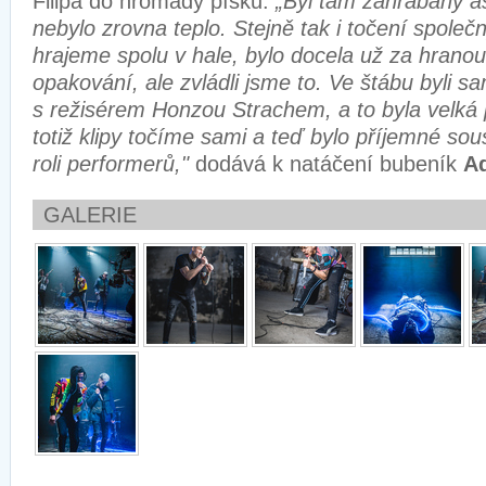
Filipa do hromady písku:
„Byl tam zahrabaný as
nebylo zrovna teplo. Stejně tak i točení společ
hrajeme spolu v hale, bylo docela už za hranou
opakování, ale zvládli jsme to. Ve štábu byli sa
s režisérem Honzou Strachem, a to byla velká
totiž klipy točíme sami a teď bylo příjemné sous
roli performerů,"
dodává k natáčení bubeník
Ad
GALERIE