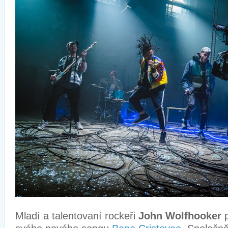
Mladí a talentovaní rockeři
John Wolfhooker
p