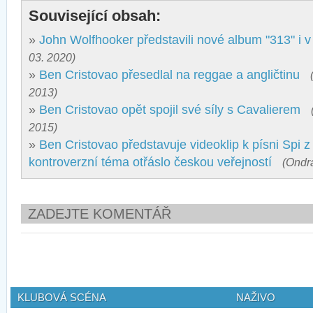
Související obsah:
»
John Wolfhooker představili nové album "313" i v
03. 2020)
»
Ben Cristovao přesedlal na reggae a angličtinu
2013)
»
Ben Cristovao opět spojil své síly s Cavalierem
2015)
»
Ben Cristovao představuje videoklip k písni Spi z 
kontroverzní téma otřáslo českou veřejností
(Ondr
ZADEJTE KOMENTÁŘ
KLUBOVÁ SCÉNA
NAŽIVO