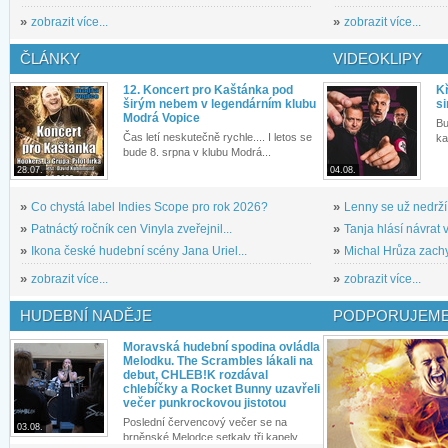
»
zobrazit více...
»
zobrazit více...
ČLÁNKY
VIDEOKLIPY
12. Koncert pro Kaštánka pod
Kř
širým nebem v legendárním klubu
si
Modrá Vopice
Bu
Čas letí neskutečně rychle.... I letos se
ka
bude 8. srpna v klubu Modrá...
28.07.
04.08.
»
Co chystá label Indies Scope pro rok 2026?
»
Lenny se už nedrží
»
Patnáctý ročník cen Vinyla zveřejnil...
»
Tanja hlásí návrat v
»
Ikona české hudební scény Jana Uriel...
»
Michal Hrůza zachyc
»
zobrazit více...
»
zobrazit více...
HUDEBNÍ NADĚJE
PODPORUJEME
Moravská hudební spodina ovládla
Melodku. The Scrambles lákali na
debut, CHLEB!K rozdával
chlebíčky a Rocket Bunny uzavřeli
večer punkrockovou jistotou
Poslední červencový večer se na
03.08.
brněnské Melodce setkaly tři kapely...