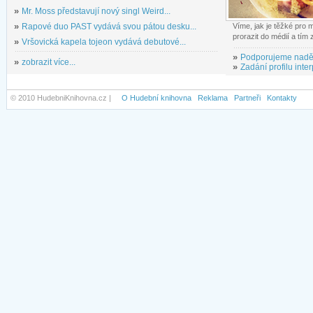
»
Mr. Moss představují nový singl Weird...
»
Rapové duo PAST vydává svou pátou desku...
Víme, jak je těžké pro
prorazit do médií a tím
»
Vršovická kapela tojeon vydává debutové...
»
Podporujeme nadě
»
zobrazit více...
»
Zadání profilu inter
© 2010 HudebniKnihovna.cz |
O Hudební knihovna
Reklama
Partneři
Kontakty