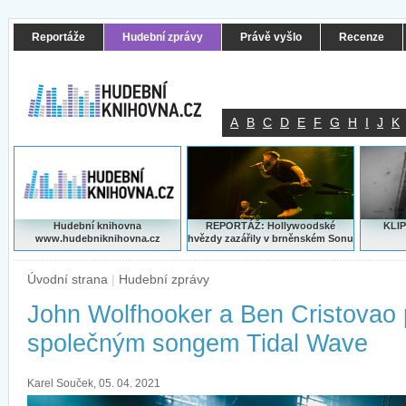
Reportáže
Hudební zprávy
Právě vyšlo
Recenze
A
B
C
D
E
F
G
H
I
J
K
Hudební knihovna
REPORTÁŽ: Hollywoodské
KLIP
www.hudebniknihovna.cz
hvězdy zazářily v brněnském Sonu
Úvodní strana
|
Hudební zprávy
John Wolfhooker a Ben Cristovao p
společným songem Tidal Wave
Karel Souček, 05. 04. 2021