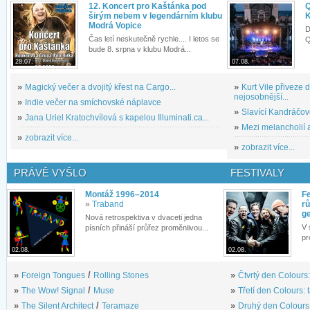
12. Koncert pro Kaštánka pod
Q
širým nebem v legendárním klubu
K
Modrá Vopice
D
Čas letí neskutečně rychle.... I letos se
Q
bude 8. srpna v klubu Modrá...
28.07.
07.08.
»
Magický večer a dvojitý křest na Cargo...
»
Kurt Vile přiveze
nejosobnější...
»
Indie večer na smíchovské náplavce
»
Slavící Kandráčov
»
Jana Uriel Kratochvílová s kapelou Illuminati.ca...
»
Mezi melancholií a
»
zobrazit více...
»
zobrazit více...
PRÁVĚ VYŠLO
FESTIVALY
Montáž 1996–2014
Fe
»
Traband
rů
g
Nová retrospektiva v dvaceti jedna
V 
písních přináší průřez proměnlivou...
pr
02.08.
02.08.
»
Foreign Tongues
/
Rolling Stones
»
Čtvrtý den Colours:
»
The Wow! Signal
/
Muse
»
Třetí den Colours: 
»
The Silent Architect
/
Teramaze
»
Druhý den Colours: 