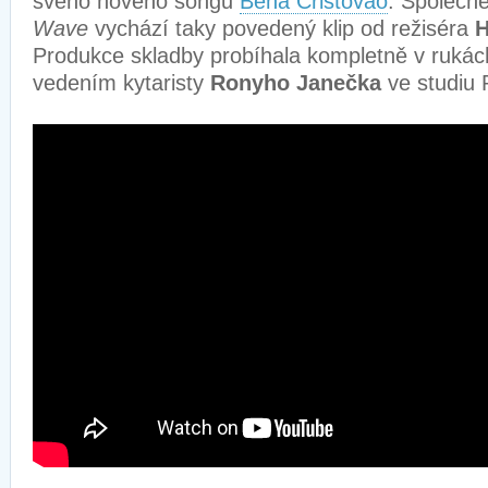
svého nového songu
Bena Cristovao
. Společn
Wave
vychází taky povedený klip od režiséra
H
Produkce skladby probíhala kompletně v rukách
vedením kytaristy
Ronyho Janečka
ve studiu