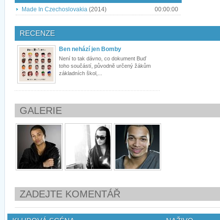
Made In Czechoslovakia
(2014)
00:00:00
RECENZE
Ben nehází jen Bomby
Není to tak dávno, co dokument Buď
toho součástí, původně určený žákům
základních škol,...
GALERIE
ZADEJTE KOMENTÁŘ