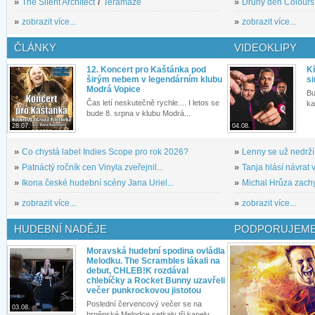
»
The Silent Architect
/
Teramaze
»
Druhý den Colours: 
»
zobrazit více...
»
zobrazit více...
ČLÁNKY
VIDEOKLIPY
12. Koncert pro Kaštánka pod
Kř
širým nebem v legendárním klubu
si
Modrá Vopice
Bu
Čas letí neskutečně rychle.... I letos se
ka
bude 8. srpna v klubu Modrá...
28.07.
04.08.
»
Co chystá label Indies Scope pro rok 2026?
»
Lenny se už nedrží
»
Patnáctý ročník cen Vinyla zveřejnil...
»
Tanja hlásí návrat v
»
Ikona české hudební scény Jana Uriel...
»
Michal Hrůza zachyc
»
zobrazit více...
»
zobrazit více...
HUDEBNÍ NADĚJE
PODPORUJEME
Moravská hudební spodina ovládla
Melodku. The Scrambles lákali na
debut, CHLEB!K rozdával
chlebíčky a Rocket Bunny uzavřeli
večer punkrockovou jistotou
Poslední červencový večer se na
03.08.
brněnské Melodce setkaly tři kapely...