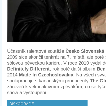
Účastník talentové soutěže
Česko Slovenská 
2009 sice skončil tenkrát na 7. místě, ale poté
sólovou pěveckou kariéru. V roce 2010 vydal 
Definitely Different
, rok poté další album
Ben
2014
Made In Czechoslovakia
. Na všech svý
spolupracuje s kanadskými producenty
The Gl
zároveň k velmi aktivním zpěvákům, co se týče
show a vystoupení.
DISKOGRAFIE