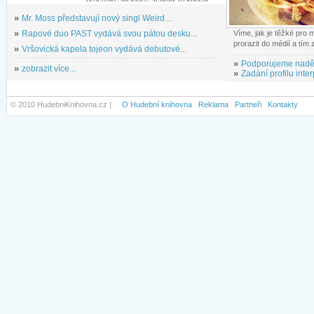
»
Mr. Moss představují nový singl Weird...
»
Rapové duo PAST vydává svou pátou desku...
Víme, jak je těžké pro
prorazit do médií a tím
»
Vršovická kapela tojeon vydává debutové...
»
Podporujeme nadě
»
zobrazit více...
»
Zadání profilu inter
© 2010 HudebniKnihovna.cz |
O Hudební knihovna
Reklama
Partneři
Kontakty