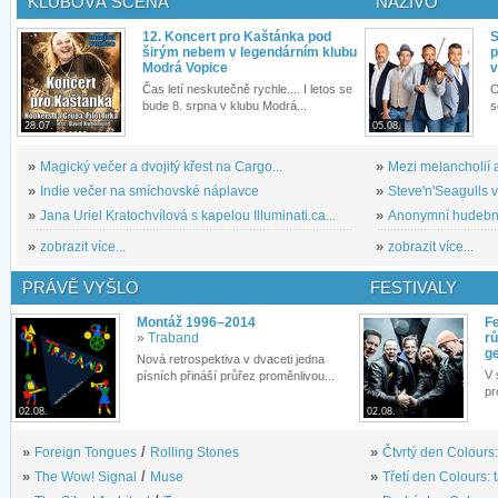
KLUBOVÁ SCÉNA
NAŽIVO
12. Koncert pro Kaštánka pod
S
širým nebem v legendárním klubu
p
Modrá Vopice
v
Čas letí neskutečně rychle.... I letos se
O
bude 8. srpna v klubu Modrá...
s
28.07.
05.08.
»
Magický večer a dvojitý křest na Cargo...
»
Mezi melancholií a
»
Indie večer na smíchovské náplavce
»
Steve'n'Seagulls v 
»
Jana Uriel Kratochvílová s kapelou Illuminati.ca...
»
Anonymní hudební 
»
zobrazit více...
»
zobrazit více...
PRÁVĚ VYŠLO
FESTIVALY
Montáž 1996–2014
Fe
»
Traband
rů
g
Nová retrospektiva v dvaceti jedna
V 
písních přináší průřez proměnlivou...
pr
02.08.
02.08.
»
Foreign Tongues
/
Rolling Stones
»
Čtvrtý den Colours:
»
The Wow! Signal
/
Muse
»
Třetí den Colours: 