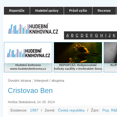
Reportáže
Hudební zprávy
Právě vyšlo
Recenze
A
B
C
D
E
F
G
H
I
J
K
Hudební knihovna
REPORTÁŽ: Hollywoodské
KLIP
www.hudebniknihovna.cz
hvězdy zazářily v brněnském Sonu
Úvodní strana
|
Interpret / skupina
Cristovao Ben
Anička Stoklásková, 14. 05. 2014
Existence:
1987
/
Země:
Česká republika
/
Žánr:
Pop, R&B