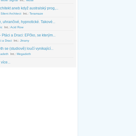
 Wow! Signal
Int.:
Muse
chitekt aneb když australský prog,...
Silent Architect
Int.:
Teramaze
, uhrančivé, hypnotické. Takové...
ic
Int.:
Acid Row
 Ptáci a Draci: EPčko, se kterým...
i a Draci
Int.:
Jinany
 se (studiově) loučí vynikající...
adeth
Int.:
Megadeth
 více...