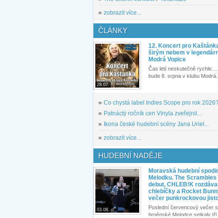
»
zobrazit více...
ČLÁNKY
12. Koncert pro Kaštánk
širým nebem v legendár
Modrá Vopice
Čas letí neskutečně rychle.... 
bude 8. srpna v klubu Modrá.
28.07.
»
Co chystá label Indies Scope pro rok 2026
»
Patnáctý ročník cen Vinyla zveřejnil...
»
Ikona české hudební scény Jana Uriel...
»
zobrazit více...
HUDEBNÍ NADĚJE
Moravská hudební spodin
Melodku. The Scrambles l
debut, CHLEB!K rozdáva
chlebíčky a Rocket Bunn
večer punkrockovou jist
Poslední červencový večer s
03.08.
brněnské Melodce setkaly tři 