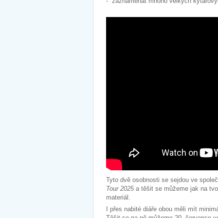
- zaznamenat mnoho velkých kytarových
Tyto dvě osobnosti se sejdou ve spole
Tour 2025
a těšit se můžeme jak na tvor
materiál.
I přes nabité diáře obou měli mít mini
Těšit se na ně můžeme 20. července ve