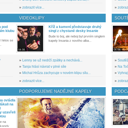
»
zobrazit více...
»
zobrazi
VIDEOKLIPY
SOUT
a pod
Kříž a kamení představuje druhý
ním klubu
singl z chystané desky Insanie
Bude to boj, ale neboj byl prvním singlem
I letos se
kapely Insania z nového alba...
..
04.08.
06.08.
?
»
Lenny se už nedrží zpátky a nechává...
»
Soutěž
»
Tanja hlásí návrat v plné síle
»
Na Toč
»
Michal Hrůza zachycuje v novém klipu sílu...
»
Vyhraj
»
zobrazit více...
»
zobrazi
PODPORUJEME NADĚJNÉ KAPELY
PODCA
a ovládla
ákali na
l
y uzavřeli
otou
e na
19.07.
kapely...