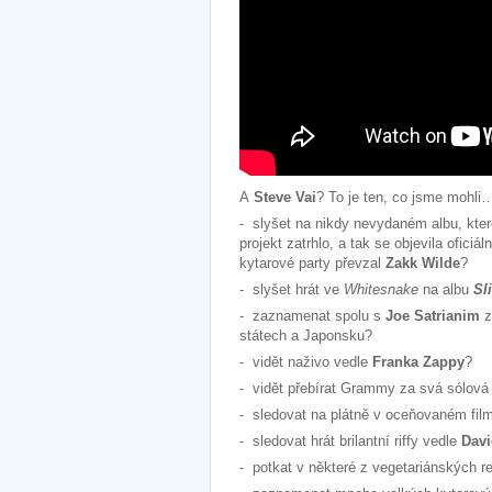
A
Steve Vai
? To je ten, co jsme mohli
- slyšet na nikdy nevydaném albu, kter
projekt zatrhlo, a tak se objevila oficiá
kytarové party převzal
Zakk Wilde
?
- slyšet hrát ve
Whitesnake
na albu
Sl
- zaznamenat spolu s
Joe Satrianim
z
státech a Japonsku?
- vidět naživo vedle
Franka Zappy
?
- vidět přebírat Grammy za svá sólová
- sledovat na plátně v oceňovaném fi
- sledovat hrát brilantní riffy vedle
Davi
- potkat v některé z vegetariánských r