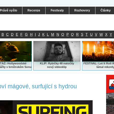
Právě vyšlo
Recenze
Festivaly
Rozhovory
Články
B
C
D
E
F
G
H
I
J
K
L
M
N
O
P
Q
R
S
T
U
V
W
X
Y
ÁŽ: Hollywoodské
KLIP: Rybičky 48 natočily
FESTIVAL:
Let It Roll 
ářily v brněnském Sonu
nový
videoklip
lámal rekord
oví mágové, surfující s hydrou