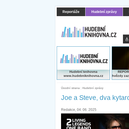
Reportáže
Hudební zprávy
A
Hudební knihovna
REPORT
www.hudebniknihovna.cz
hvězdy zaz
Úvodní strana
|
Hudební zprávy
Joe a Steve, dva kytar
Redakce, 04. 06. 2025