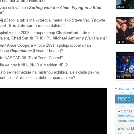
ho hru měl
Jimmi Hendrix
?
voje sólová alba
Surfing with the Alien
,
Flying in
a Blue
05.08.
al
?
ěj působila tak silná kytarová jména jako
Steve Vai
,
Yngwie
bert
,
Eric Johnson
a mnoho dalších?
splnil v roce 2008 se supergroup
Chickenfoot
, kde mu
alen),
Chad Smith
(RHCHP),
Michael Anthony
(Van Halen)?
04.08.
pid
Alice Coopera
v roce 1991, spolupracoval s
Ian
 desce
Repentance
(Dream Theater)?
ohře NASCAR 06: Total Team Control?
vila ve hrách NHL 2K10 a Madden NFL?
esto se neomezuje na mistrnou exhibici, ale skládá pěkné,
cí, jejichž melodie si dobře zapamatujete?
05.08.
»
zobrazit v
RECEN
»
Stones 
předvádí..
Album:
For
»
Wow! M