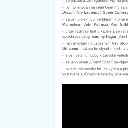
- se přiznává, že nejsilnější vliv na je
- byl nominován na cenu Grammy za s
Dream
,
The Extremist
,
Super Coloss
- založil projekt G3, ve kterém kromě n
Malmsteen
,
John Petrucci
,
Paul Gilb
- chtěl vždycky hrát v kapele a sen si 
spoluhráče dělají
Sammy Hagar
(Van H
- nahrál kytary na úspěšném
Hey Stoo
Gillanem
, můžete ho slyšet mluvit na
- složil většinu hudby k závodní vide
- se jeho píseň „
Crowd Chant
" se obje
- ovládá mistrovsky hru na kytaru a př
vystavěné a důmyslné skladby plné emo