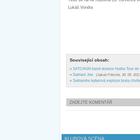
Lukáš Vondra
Související obsah:
»
SATCHVAI band doveze Hydra Tour do F
»
Satriani Joe
(Jakub Fritsche, 30. 05. 201
»
Satrianiho kytarová exploze brala chví
ZADEJTE KOMENTÁŘ
KLUBOVÁ SCÉNA