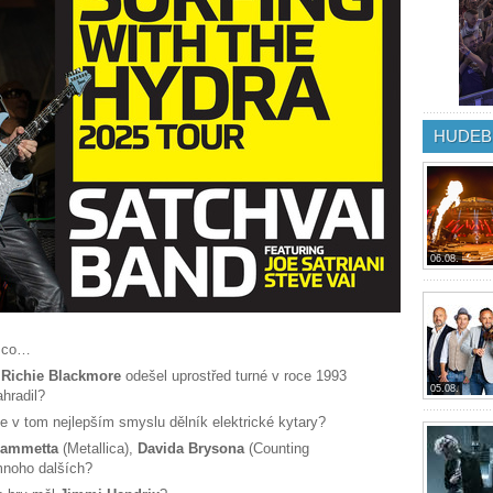
HUDEB
06.08.
, co…
ž
Richie Blackmore
odešel uprostřed turné v roce 1993
05.08.
hradil?
 je v tom nejlepším smyslu dělník elektrické kytary?
Hammetta
(Metallica),
Davida Brysona
(Counting
mnoho dalších?