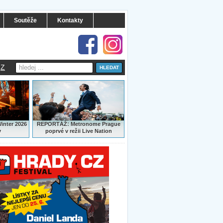
Soutěže
Kontakty
Z
:
Winter 2026
REPORTÁŽ
Metronome Prague
y
poprvé v režii Live Nation