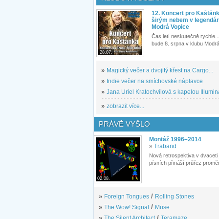
12. Koncert pro Kaštán
širým nebem v legendár
Modrá Vopice
Čas letí neskutečně rychle...
bude 8. srpna v klubu Modrá
28.07.
»
Magický večer a dvojitý křest na Cargo...
»
Indie večer na smíchovské náplavce
»
Jana Uriel Kratochvílová s kapelou Illuminat
»
zobrazit více...
PRÁVĚ VYŠLO
Montáž 1996–2014
»
Traband
Nová retrospektiva v dvaceti
písních přináší průřez proměn
02.08.
»
Foreign Tongues
/
Rolling Stones
»
The Wow! Signal
/
Muse
»
The Silent Architect
/
Teramaze