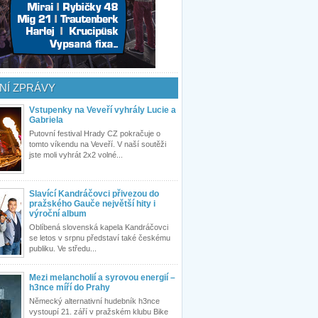
NÍ ZPRÁVY
Vstupenky na Veveří vyhrály Lucie a
Gabriela
Putovní festival Hrady CZ pokračuje o
tomto víkendu na Veveří. V naší soutěži
jste moli vyhrát 2x2 volné...
Slavící Kandráčovci přivezou do
pražského Gauče největší hity i
výroční album
Oblíbená slovenská kapela Kandráčovci
se letos v srpnu představí také českému
publiku. Ve středu...
Mezi melancholií a syrovou energií –
h3nce míří do Prahy
Německý alternativní hudebník h3nce
vystoupí 21. září v pražském klubu Bike