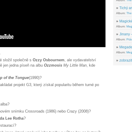
Album:
The
»
Tichý ar
Album:
The 
»
Magické
Album:
Mag
»
Jinany –
Album:
Ptác
»
Megadeth
…
Album:
Meg
é složil společně s
Ozzy Osbournem
, ale vydavatelství
»
zobrazit
lně jen jedna píseň na albu
Ozzmosis
My Little Man
, kde
ip of the Tongue
(1990)?
akládat projekt G3, který získal popularitu během turné po
 alba?
lmovém snímku Crossroads (1986) nebo Crazy (2008)?
da Lee Rotha
?
estaurací?