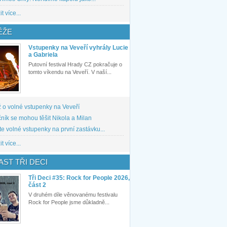
t více...
ĚŽE
Vstupenky na Veveří vyhrály Lucie
a Gabriela
Putovní festival Hrady CZ pokračuje o
tomto víkendu na Veveří. V naší...
 o volné vstupenky na Veveří
ník se mohou těšit Nikola a Milan
te volné vstupenky na první zastávku...
t více...
ST TŘI DECI
Tři Deci #35: Rock for People 2026,
část 2
V druhém díle věnovanému festivalu
Rock for People jsme důkladně...