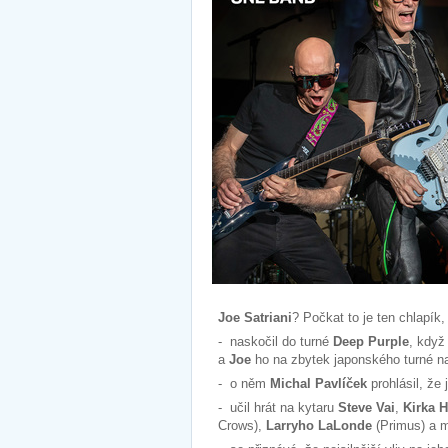
Joe Satriani
? Počkat to je ten chlapík
- naskočil do turné
Deep Purple
, kdy
a
Joe
ho na zbytek japonského turné na
- o něm
Michal Pavlíček
prohlásil, že
- učil hrát na kytaru
Steve Vai
,
Kirka 
Crows),
Larryho LaLonde
(Primus) a 