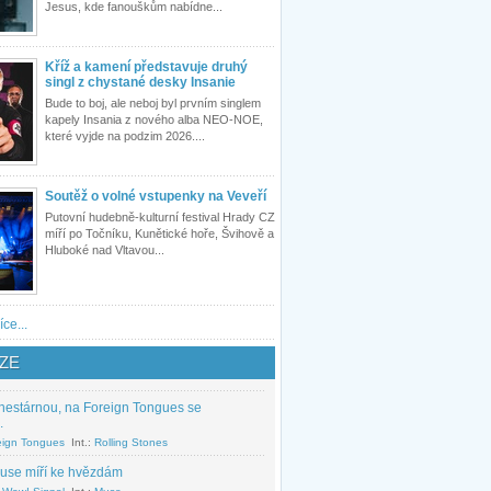
Jesus, kde fanouškům nabídne...
Kříž a kamení představuje druhý
singl z chystané desky Insanie
Bude to boj, ale neboj byl prvním singlem
kapely Insania z nového alba NEO-NOE,
které vyjde na podzim 2026....
Soutěž o volné vstupenky na Veveří
Putovní hudebně-kulturní festival Hrady CZ
míří po Točníku, Kunětické hoře, Švihově a
Hluboké nad Vltavou...
íce...
ZE
nestárnou, na Foreign Tongues se
.
eign Tongues
Int.:
Rolling Stones
use míří ke hvězdám