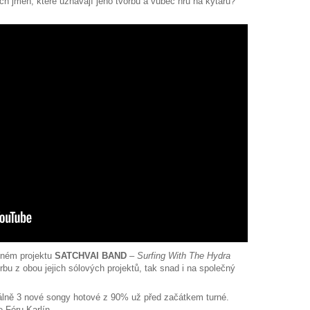
 jmen, které uznávají jeho tvorbu a vůbec hru na kytaru?
čném projektu
SATCHVAI BAND
–
Surfing With The Hydra
bu z obou jejich sólových projektů, tak snad i na společný
málně 3 nové songy hotové z 90% už před začátkem turné.
 Fóru Karlín.