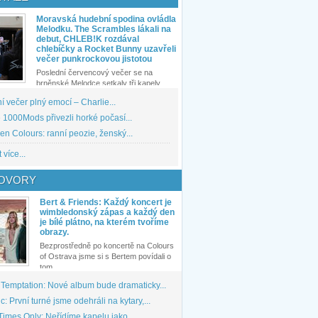
Moravská hudební spodina ovládla
Melodku. The Scrambles lákali na
debut, CHLEB!K rozdával
chlebíčky a Rocket Bunny uzavřeli
večer punkrockovou jistotou
Poslední červencový večer se na
brněnské Melodce setkaly tři kapely...
 večer plný emocí – Charlie...
1000Mods přivezli horké počasí...
den Colours: ranní peozie, ženský...
 více...
OVORY
Bert & Friends: Každý koncert je
wimbledonský zápas a každý den
je bílé plátno, na kterém tvoříme
obrazy.
Bezprostředně po koncertě na Colours
of Ostrava jsme si s Bertem povídali o
tom,...
 Temptation: Nové album bude dramaticky...
: První turné jsme odehráli na kytary,...
imes Only: Neřídíme kapelu jako...