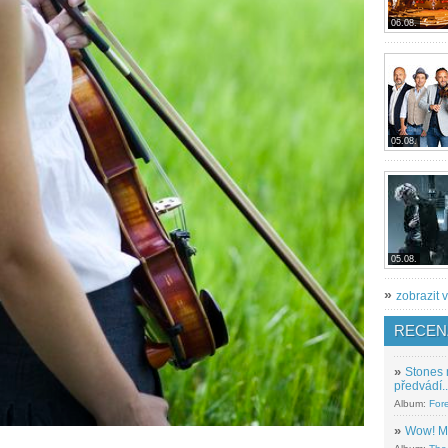
06.08.
05.08.
05.08.
»
zobrazit v
RECEN
»
Stones 
předvádí..
Album:
For
»
Wow! M