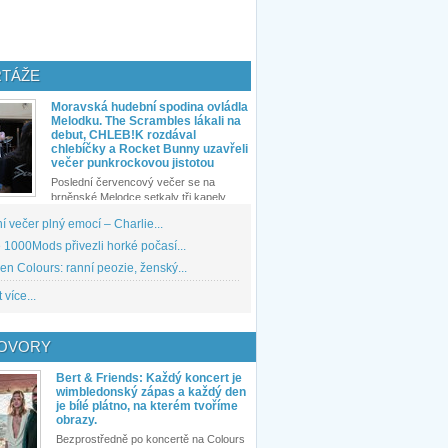
TÁŽE
Moravská hudební spodina ovládla
Melodku. The Scrambles lákali na
debut, CHLEB!K rozdával
chlebíčky a Rocket Bunny uzavřeli
večer punkrockovou jistotou
Poslední červencový večer se na
brněnské Melodce setkaly tři kapely...
 večer plný emocí – Charlie...
1000Mods přivezli horké počasí...
den Colours: ranní peozie, ženský...
 více...
OVORY
Bert & Friends: Každý koncert je
wimbledonský zápas a každý den
je bílé plátno, na kterém tvoříme
obrazy.
Bezprostředně po koncertě na Colours