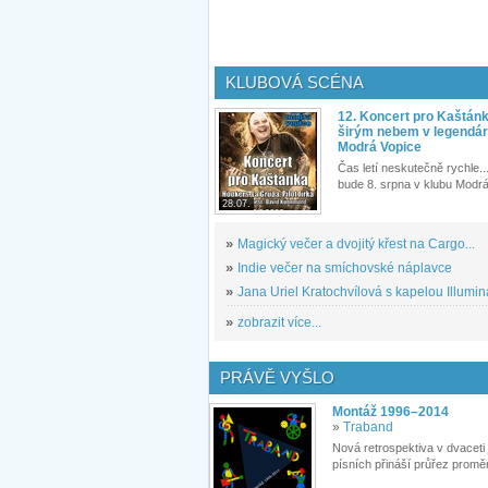
KLUBOVÁ SCÉNA
12. Koncert pro Kaštán
širým nebem v legendár
Modrá Vopice
Čas letí neskutečně rychle...
bude 8. srpna v klubu Modrá
28.07.
»
Magický večer a dvojitý křest na Cargo...
»
Indie večer na smíchovské náplavce
»
Jana Uriel Kratochvílová s kapelou Illuminat
»
zobrazit více...
PRÁVĚ VYŠLO
Montáž 1996–2014
»
Traband
Nová retrospektiva v dvaceti
písních přináší průřez proměn