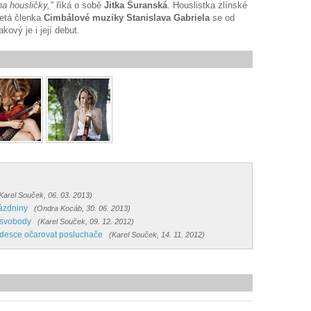
na housličky,"
říká o sobě
Jitka Šuranská
. Houslistka zlínské
letá členka
Cimbálové muziky Stanislava Gabriela
se od
kový je i její debut.
Karel Souček, 06. 03. 2013)
ázdniny
(Ondra Kocáb, 30. 06. 2013)
 svobody
(Karel Souček, 09. 12. 2012)
 desce očarovat posluchače
(Karel Souček, 14. 11. 2012)