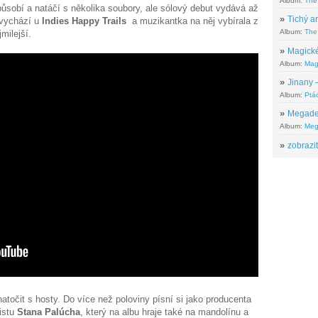
Album:
The
ůsobí a natáčí s několika soubory, ale sólový debut vydává až
»
Tichý ar
 vychází u
Indies Happy Trails
a muzikantka na něj vybírala z
Album:
The 
ejmilejší.
»
Magické
Album:
Mag
»
Jinany –
Album:
Ptác
»
Megadeth
Album:
Meg
»
zobrazit
atočit s hosty. Do více než poloviny písní si jako producenta
istu
Stana Palúcha
, který na albu hraje také na mandolínu a