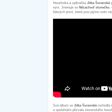
Houslistka a zpěvačka
Jitka Šuranská
p
nyní. Jmenuje se
Nězachoď slunečko
,
lidových písní, které jsou jejímu srdci n
Své album se
Jitka Šuranská
rozhodla n
a spoluhráče přizvala slovenského housl