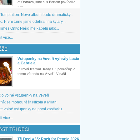
of Ostrava jsme si s Bertem povídali o
tom,...
 Temptation: Nové album bude dramaticky...
: První turné jsme odehráli na kytary,...
imes Only: Neřídíme kapelu jako...
t více...
ĚŽE
Vstupenky na Veveří vyhrály Lucie
a Gabriela
Putovní festival Hrady CZ pokračuje o
tomto víkendu na Veveří. V naší...
 o volné vstupenky na Veveří
ník se mohou těšit Nikola a Milan
te volné vstupenky na první zastávku...
t více...
ST TŘI DECI
Tři Deci #35: Rock for People 2026,