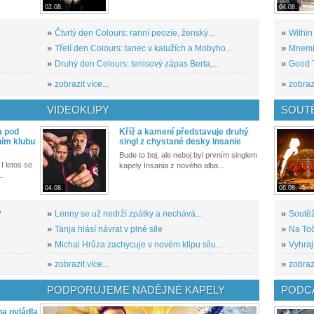
02.08.
04.08.
»
Čtvrtý den Colours: ranní peozie, ženský...
»
Within
»
Třetí den Colours: tanec v kalužích a Mobyho...
»
Mnemic
»
Druhý den Colours: tenisový zápas Berta,...
»
Good T
»
zobrazit více...
»
zobrazi
VIDEOKLIPY
SOUT
a pod
Kříž a kamení představuje druhý
ním klubu
singl z chystané desky Insanie
Bude to boj, ale neboj byl prvním singlem
I letos se
kapely Insania z nového alba...
..
04.08.
06.08.
?
»
Lenny se už nedrží zpátky a nechává...
»
Soutěž
»
Tanja hlásí návrat v plné síle
»
Na Toč
»
Michal Hrůza zachycuje v novém klipu sílu...
»
Vyhraj
»
zobrazit více...
»
zobrazi
PODPORUJEME NADĚJNÉ KAPELY
PODCA
a ovládla