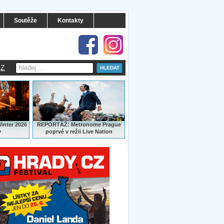
Soutěže
Kontakty
Z
:
Winter 2026
REPORTÁŽ
Metronome Prague
y
poprvé v režii Live Nation