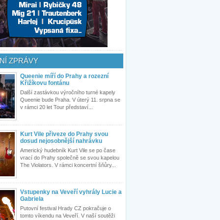
NÍ ZPRÁVY
Queenie míří do Prahy a rozezní
Křižíkovu fontánu
Další zastávkou výročního turné kapely
Queenie bude Praha. V úterý 11. srpna se
v rámci 20 let Tour představí...
Kurt Vile přiveze do Prahy svou
dosud nejosobnější nahrávku
Americký hudebník Kurt Vile se po čase
vrací do Prahy společně se svou kapelou
The Violators. V rámci koncertní šňůry...
Vstupenky na Veveří vyhrály Lucie a
Gabriela
Putovní festival Hrady CZ pokračuje o
tomto víkendu na Veveří. V naší soutěži