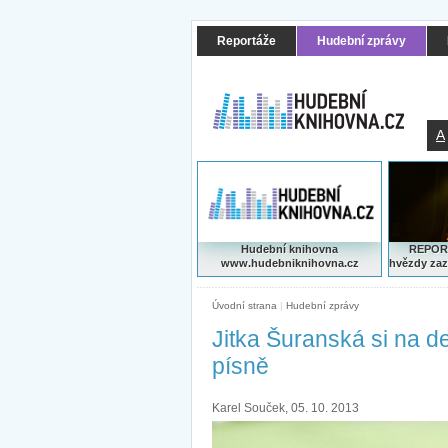
Reportáže
Hudební zprávy
A
Hudební knihovna
REPORT
www.hudebniknihovna.cz
hvězdy zaz
Úvodní strana
|
Hudební zprávy
Jitka Šuranská si na d
písně
Karel Souček, 05. 10. 2013