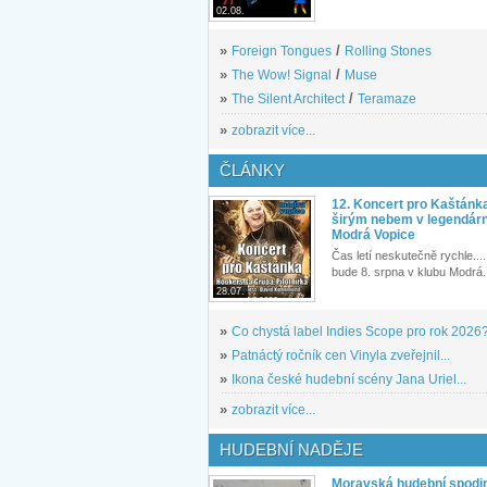
02.08.
»
Foreign Tongues
/
Rolling Stones
»
The Wow! Signal
/
Muse
»
The Silent Architect
/
Teramaze
»
zobrazit více...
ČLÁNKY
12. Koncert pro Kaštánk
širým nebem v legendár
Modrá Vopice
Čas letí neskutečně rychle.... 
bude 8. srpna v klubu Modrá.
28.07.
»
Co chystá label Indies Scope pro rok 2026
»
Patnáctý ročník cen Vinyla zveřejnil...
»
Ikona české hudební scény Jana Uriel...
»
zobrazit více...
HUDEBNÍ NADĚJE
Moravská hudební spodin