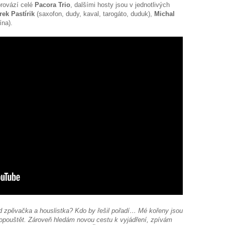
provází celé
Pacora Trio
, dalšími hosty jsou v jednotlivých
ek Pastírik
(saxofon, dudy, kaval, tarogáto, duduk),
Michal
lína).
 zpěvačka a houslistka? Kdo by řešil pořadí… Mé kořeny jsou
i opouštět. Zároveň hledám novou cestu k vyjádření, zpívám