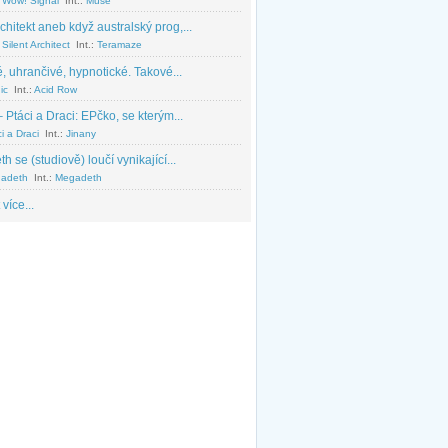
 Wow! Signal
Int.:
Muse
chitekt aneb když australský prog,...
Silent Architect
Int.:
Teramaze
, uhrančivé, hypnotické. Takové...
ic
Int.:
Acid Row
 Ptáci a Draci: EPčko, se kterým...
i a Draci
Int.:
Jinany
 se (studiově) loučí vynikající...
adeth
Int.:
Megadeth
 více...