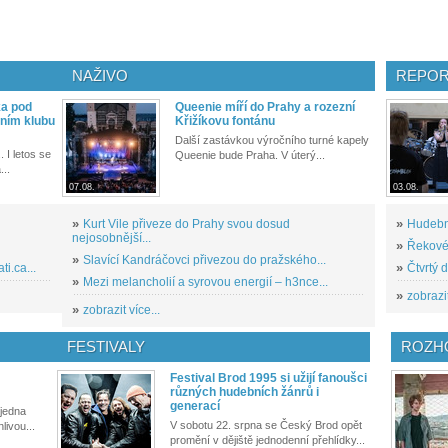
NAŽIVO
REPOR
ka pod
Queenie míří do Prahy a rozezní
ním klubu
Křižíkovu fontánu
Další zastávkou výročního turné kapely
. I letos se
Queenie bude Praha. V úterý...
...
07.08.
03.08.
»
Kurt Vile přiveze do Prahy svou dosud
»
Hudební
nejosobnější...
»
Řekové 
»
Slavící Kandráčovci přivezou do pražského...
i.ca...
»
Čtvrtý 
»
Mezi melancholií a syrovou energií – h3nce...
»
zobrazit
»
zobrazit více...
FESTIVALY
ROZH
Festival Brod 1995 si užijí fanoušci
různých hudebních žánrů i
generací
 jedna
V sobotu 22. srpna se Český Brod opět
livou...
promění v dějiště jednodenní přehlídky...