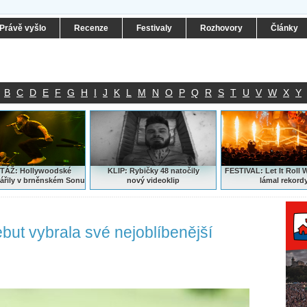
Právě vyšlo
Recenze
Festivaly
Rozhovory
Články
B
C
D
E
F
G
H
I
J
K
L
M
N
O
P
Q
R
S
T
U
V
W
X
Y
ÁŽ: Hollywoodské
KLIP: Rybičky 48 natočily
FESTIVAL:
Let It Roll 
ářily v brněnském Sonu
nový
videoklip
lámal rekord
ebut vybrala své nejoblíbenější