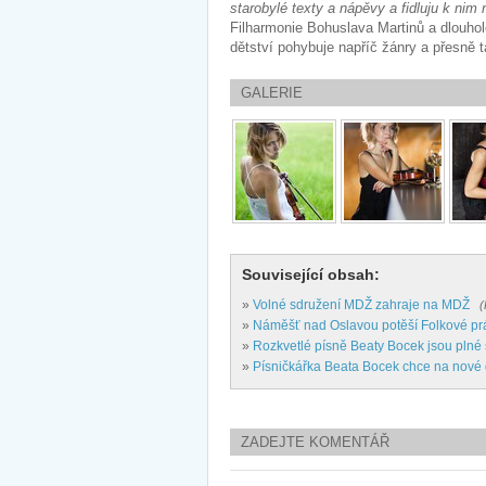
starobylé texty a nápěvy a fidluju k nim 
Filharmonie Bohuslava Martinů a dlouho
dětství pohybuje napříč žánry a přesně ta
GALERIE
Související obsah:
»
Volné sdružení MDŽ zahraje na MDŽ
(
»
Náměšť nad Oslavou potěší Folkové pr
»
Rozkvetlé písně Beaty Bocek jsou plné
»
Písničkářka Beata Bocek chce na nové
ZADEJTE KOMENTÁŘ