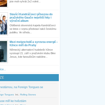
jste moli vyhrát 2x2 volné...
Slavící Kandráčovci přivezou do
pražského Gauče největší hity i
výroční album
Oblíbená slovenská kapela Kandráčovci
se letos v srpnu představí také českému
publiku. Ve středu...
Mezi melancholií a syrovou energií –
h3nce míří do Prahy
Německý alternativní hudebník h3nce
vystoupí 21. září v pražském klubu Bike
Jesus, kde fanouškům nabídne...
íce...
ZE
nestárnou, na Foreign Tongues se
.
eign Tongues
Int.:
Rolling Stones
use míří ke hvězdám