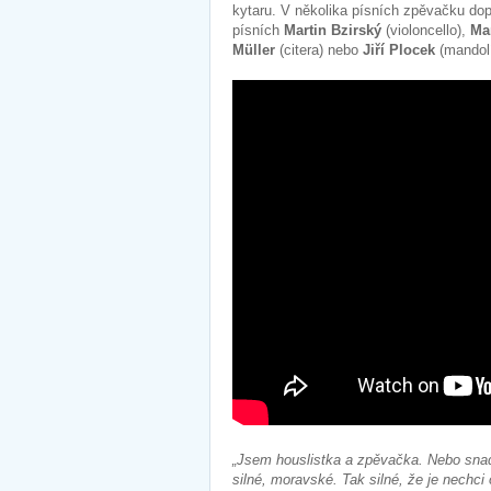
kytaru. V několika písních zpěvačku do
písních
Martin Bzirský
(violoncello),
Mar
Müller
(citera) nebo
Jiří Plocek
(mando
„Jsem houslistka a zpěvačka. Nebo snad
silné, moravské. Tak silné, že je nechc