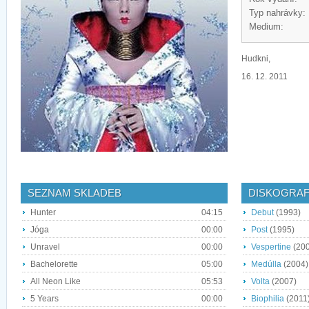
Typ nahrávky:
Medium:
Hudkni,
16. 12. 2011
SEZNAM SKLADEB
DISKOGRAF
Hunter
04:15
Debut
(1993)
Jóga
00:00
Post
(1995)
Unravel
00:00
Vespertine
(200
Bachelorette
05:00
Medúlla
(2004)
All Neon Like
05:53
Volta
(2007)
5 Years
00:00
Biophilia
(2011