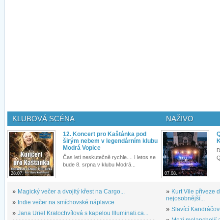
KLUBOVÁ SCÉNA
NAŽIVO
12. Koncert pro Kaštánka pod
Q
širým nebem v legendárním klubu
K
Modrá Vopice
D
Čas letí neskutečně rychle.... I letos se
Q
bude 8. srpna v klubu Modrá...
28.07.
07.08.
»
Magický večer a dvojitý křest na Cargo...
»
Kurt Vile přiveze
nejosobnější...
»
Indie večer na smíchovské náplavce
»
Slavící Kandráčov
»
Jana Uriel Kratochvílová s kapelou Illuminati.ca...
»
Mezi melancholií a