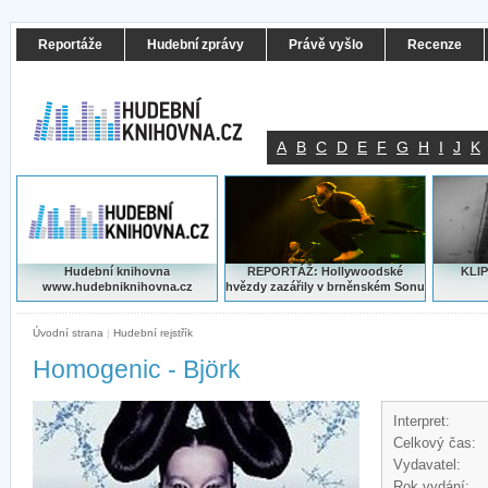
Reportáže
Hudební zprávy
Právě vyšlo
Recenze
A
B
C
D
E
F
G
H
I
J
K
Hudební knihovna
REPORTÁŽ: Hollywoodské
KLIP
www.hudebniknihovna.cz
hvězdy zazářily v brněnském Sonu
Úvodní strana
|
Hudební rejstřík
Homogenic - Björk
Interpret:
Celkový čas:
Vydavatel:
Rok vydání: