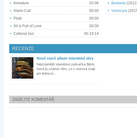
Immature
03:06
Bastards
(2012
Alarm Call
00:00
Vulnicura
(201
Pluto
00:00
All Is Full of Love
00:00
Celkový čas:
00:18:14
RECENZE
Nové staré album islandské divy
Nejznámější islandská zpěvačka Björk,
která je známá i těm, co z ostrova znají
jen ledovce...
ZADEJTE KOMENTÁŘ