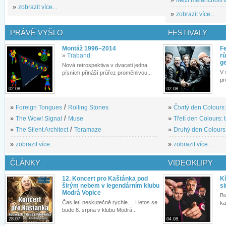
»
zobrazit více...
»
zobrazit více...
PRÁVĚ VYŠLO
FESTIVALY
Montáž 1996–2014
Fe
»
Traband
rů
g
Nová retrospektiva v dvaceti jedna
V 
písních přináší průřez proměnlivou...
pr
02.08.
02.08.
»
Foreign Tongues
/
Rolling Stones
»
Čtvrtý den Colours:
»
The Wow! Signal
/
Muse
»
Třetí den Colours: 
»
The Silent Architect
/
Teramaze
»
Druhý den Colours: 
»
zobrazit více...
»
zobrazit více...
ČLÁNKY
VIDEOKLIPY
12. Koncert pro Kaštánka pod
Kř
širým nebem v legendárním klubu
si
Modrá Vopice
Bu
Čas letí neskutečně rychle.... I letos se
ka
bude 8. srpna v klubu Modrá...
28.07.
04.08.