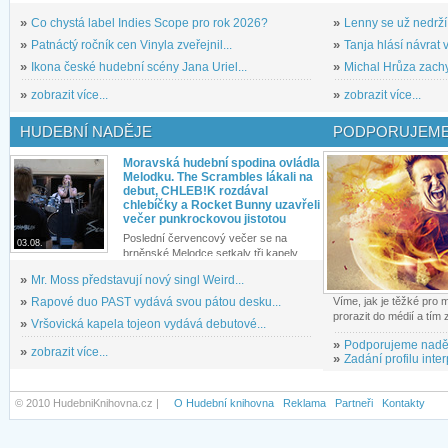
»
Co chystá label Indies Scope pro rok 2026?
»
Lenny se už nedrží
»
Patnáctý ročník cen Vinyla zveřejnil...
»
Tanja hlásí návrat v
»
Ikona české hudební scény Jana Uriel...
»
Michal Hrůza zachyc
»
zobrazit více...
»
zobrazit více...
HUDEBNÍ NADĚJE
PODPORUJEME
Moravská hudební spodina ovládla
Melodku. The Scrambles lákali na
debut, CHLEB!K rozdával
chlebíčky a Rocket Bunny uzavřeli
večer punkrockovou jistotou
Poslední červencový večer se na
03.08.
brněnské Melodce setkaly tři kapely...
»
Mr. Moss představují nový singl Weird...
»
Rapové duo PAST vydává svou pátou desku...
Víme, jak je těžké pro
prorazit do médií a tím
»
Vršovická kapela tojeon vydává debutové...
»
Podporujeme nadě
»
zobrazit více...
»
Zadání profilu inter
© 2010 HudebniKnihovna.cz |
O Hudební knihovna
Reklama
Partneři
Kontakty