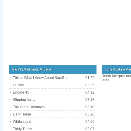
SEZNAM SKLADEB
DISKOGRAF
Tento interpret ne
This Is What I Know About Sacrifice
01:29
alba ...
Outline
02:35
Engine 45
04:12
Slipping Away
03:13
The Great Unknown
03:10
Dark Horse
03:20
White Light
04:50
Thirty Three
03:07