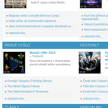
bude 8. srpna v klubu Modrá...
28.07.
07.08.
»
Magický večer a dvojitý křest na Cargo...
»
Kurt Vile přiveze
nejosobnější...
»
Indie večer na smíchovské náplavce
»
Slavící Kandráčov
»
Jana Uriel Kratochvílová s kapelou Illuminati.ca...
»
Mezi melancholií a
»
zobrazit více...
»
zobrazit více...
PRÁVĚ VYŠLO
FESTIVALY
Montáž 1996–2014
Fe
»
Traband
rů
g
Nová retrospektiva v dvaceti jedna
V 
písních přináší průřez proměnlivou...
pr
02.08.
02.08.
»
Foreign Tongues
/
Rolling Stones
»
Čtvrtý den Colours:
»
The Wow! Signal
/
Muse
»
Třetí den Colours: 
»
The Silent Architect
/
Teramaze
»
Druhý den Colours: 
»
zobrazit více...
»
zobrazit více...
ČLÁNKY
VIDEOKLIPY