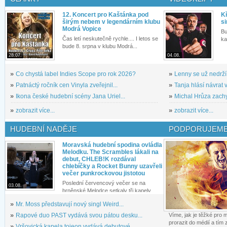
12. Koncert pro Kaštánka pod
Kř
širým nebem v legendárním klubu
si
Modrá Vopice
Bu
Čas letí neskutečně rychle.... I letos se
ka
bude 8. srpna v klubu Modrá...
28.07.
04.08.
»
Co chystá label Indies Scope pro rok 2026?
»
Lenny se už nedrží
»
Patnáctý ročník cen Vinyla zveřejnil...
»
Tanja hlásí návrat v
»
Ikona české hudební scény Jana Uriel...
»
Michal Hrůza zachyc
»
zobrazit více...
»
zobrazit více...
HUDEBNÍ NADĚJE
PODPORUJEME
Moravská hudební spodina ovládla
Melodku. The Scrambles lákali na
debut, CHLEB!K rozdával
chlebíčky a Rocket Bunny uzavřeli
večer punkrockovou jistotou
Poslední červencový večer se na
03.08.
brněnské Melodce setkaly tři kapely...
»
Mr. Moss představují nový singl Weird...
»
Rapové duo PAST vydává svou pátou desku...
Víme, jak je těžké pro
prorazit do médií a tím
»
Vršovická kapela tojeon vydává debutové...