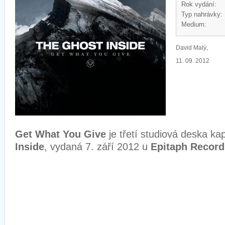
Rok vydání:
Typ nahrávky:
Medium:
David Malý,
11. 09. 2012
Get What You Give
je třetí studiová deska ka
Inside
, vydaná 7. září 2012 u
Epitaph Record