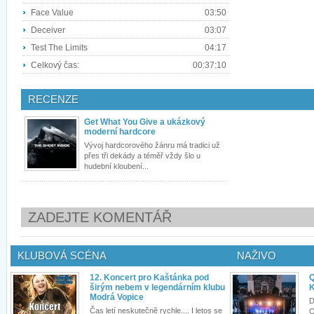
Face Value
03:50
Deceiver
03:07
Test The Limits
04:17
Celkový čas:
00:37:10
RECENZE
Get What You Give a ukázkový
moderní hardcore
Vývoj hardcorového žánru má tradici už
přes tři dekády a téměř vždy šlo u
hudební kloubení...
ZADEJTE KOMENTÁŘ
KLUBOVÁ SCÉNA
NAŽIVO
12. Koncert pro Kaštánka pod
Q
širým nebem v legendárním klubu
K
Modrá Vopice
D
Čas letí neskutečně rychle.... I letos se
Q