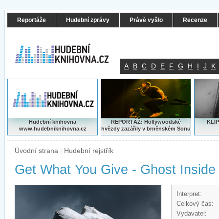
Reportáže
Hudební zprávy
Právě vyšlo
Recenze
A
B
C
D
E
F
G
H
I
J
K
Hudební knihovna
REPORTÁŽ: Hollywoodské
KLIP
www.hudebniknihovna.cz
hvězdy zazářily v brněnském Sonu
Úvodní strana
|
Hudební rejstřík
Get What You Give - Ghost Inside
Interpret:
Celkový čas:
Vydavatel: