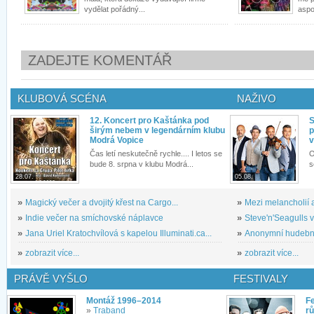
vydělat pořádný...
aspo
ZADEJTE KOMENTÁŘ
KLUBOVÁ SCÉNA
NAŽIVO
12. Koncert pro Kaštánka pod
S
širým nebem v legendárním klubu
p
Modrá Vopice
v
Čas letí neskutečně rychle.... I letos se
O
bude 8. srpna v klubu Modrá...
s
28.07.
05.08.
»
Magický večer a dvojitý křest na Cargo...
»
Mezi melancholií a
»
Indie večer na smíchovské náplavce
»
Steve'n'Seagulls v 
»
Jana Uriel Kratochvílová s kapelou Illuminati.ca...
»
Anonymní hudební 
»
zobrazit více...
»
zobrazit více...
PRÁVĚ VYŠLO
FESTIVALY
Montáž 1996–2014
Fe
»
Traband
rů