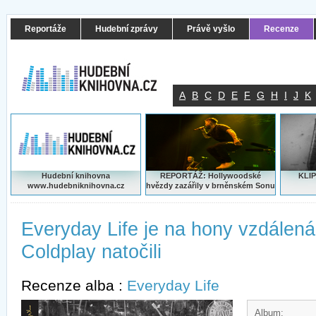
Reportáže
Hudební zprávy
Právě vyšlo
Recenze
A
B
C
D
E
F
G
H
I
J
K
Hudební knihovna
REPORTÁŽ: Hollywoodské
KLIP
www.hudebniknihovna.cz
hvězdy zazářily v brněnském Sonu
Everyday Life je na hony vzdálená
Coldplay natočili
Recenze alba :
Everyday Life
Album: