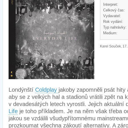
Interpret:
Celkový čas:
Vydavatel:
Rok vydání:
Typ nahrávky:
Medium:
Karel Souček, 17.
Londýnští
Coldplay
jakoby zapomněli psát hity a
aby se z velkých hal a stadionů vrátili zpět na
v devadesátých letech vyrostli. Jejich aktuální
Life
je toho příkladem. Je na něm však třeba o
jakou se vzdálili všudypřítomnému mainstream
prozkoumat všechna zákoutí alternativy. A zár