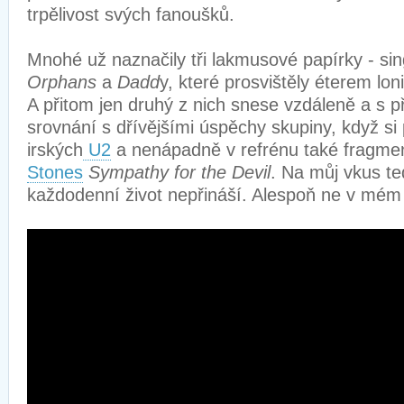
trpělivost svých fanoušků.
Mnohé už naznačily tři lakmusové papírky - si
Orphans
a
Dadd
y, které prosvištěly éterem loni
A přitom jen druhý z nich snese vzdáleně a s 
srovnání s dřívějšími úspěchy skupiny, když si
irských
U2
a nenápadně v refrénu také fragme
Stones
Sympathy for the Devil
. Na můj vkus te
každodenní život nepřináší. Alespoň ne v mém