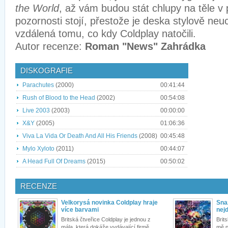
the World
, až vám budou stát chlupy na těle v p
pozornosti stojí, přestože je deska stylově neu
vzdálená tomu, co kdy Coldplay natočili.
Autor recenze:
Roman "News" Zahrádka
DISKOGRAFIE
Parachutes
(2000)
00:41:44
Rush of Blood to the Head
(2002)
00:54:08
Live 2003
(2003)
00:00:00
X&Y
(2005)
01:06:36
Viva La Vida Or Death And All His Friends
(2008)
00:45:48
Mylo Xyloto
(2011)
00:44:07
A Head Full Of Dreams
(2015)
00:50:02
RECENZE
Velkorysá novinka Coldplay hraje
Snaž
více barvami
nejd
Britská čtveřice Coldplay je jednou z
Brit
mála, která dokáže vydávající firmě
mě p