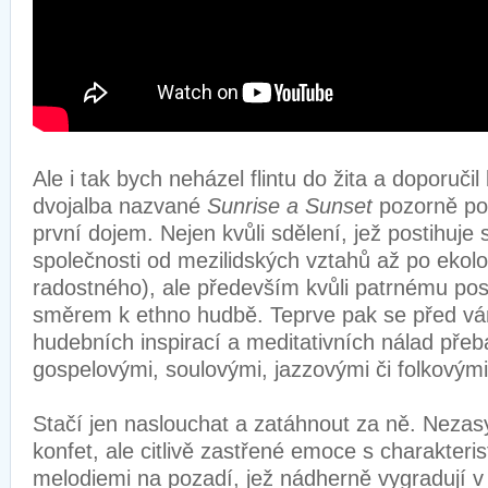
Ale i tak bych neházel flintu do žita a doporučil
dvojalba nazvané
Sunrise a Sunset
pozorně po
první dojem. Nejen kvůli sdělení, jež postihuj
společnosti od mezilidských vztahů až po ekolog
radostného), ale především kvůli patrnému p
směrem k ethno hudbě. Teprve pak se před vá
hudebních inspirací a meditativních nálad pře
gospelovými, soulovými, jazzovými či folkovým
Stačí jen naslouchat a zatáhnout za ně. Nezas
konfet, ale citlivě zastřené emoce s charakteri
melodiemi na pozadí, jež nádherně vygradují v