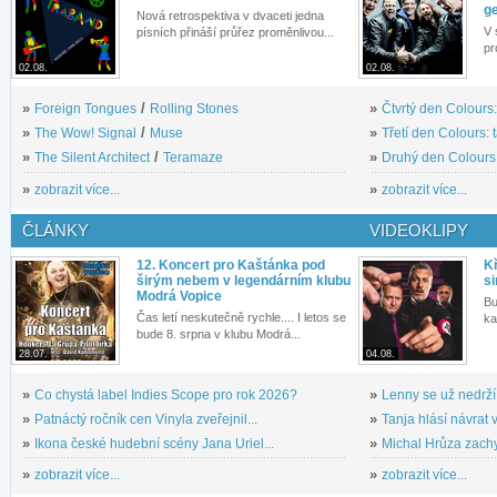
g
Nová retrospektiva v dvaceti jedna
V 
písních přináší průřez proměnlivou...
pr
02.08.
02.08.
»
Foreign Tongues
/
Rolling Stones
»
Čtvrtý den Colours:
»
The Wow! Signal
/
Muse
»
Třetí den Colours: 
»
The Silent Architect
/
Teramaze
»
Druhý den Colours: 
»
zobrazit více...
»
zobrazit více...
ČLÁNKY
VIDEOKLIPY
12. Koncert pro Kaštánka pod
Kř
širým nebem v legendárním klubu
si
Modrá Vopice
Bu
Čas letí neskutečně rychle.... I letos se
ka
bude 8. srpna v klubu Modrá...
28.07.
04.08.
»
Co chystá label Indies Scope pro rok 2026?
»
Lenny se už nedrží
»
Patnáctý ročník cen Vinyla zveřejnil...
»
Tanja hlásí návrat v
»
Ikona české hudební scény Jana Uriel...
»
Michal Hrůza zachyc
»
zobrazit více...
»
zobrazit více...