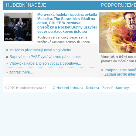
HUDEBNÍ NADĚJE
PODPORUJEME
Moravská hudební spodina ovládla
Melodku. The Scrambles lákali na
debut, CHLEB!K rozdával
chlebíčky a Rocket Bunny uzavřeli
večer punkrockovou jistotou
Poslední červencový večer se na
03.08.
brněnské Melodce setkaly tři kapely...
»
Mr. Moss představují nový singl Weird...
»
Rapové duo PAST vydává svou pátou desku...
Víme, jak je těžké pro
prorazit do médií a tím
»
Vršovická kapela tojeon vydává debutové...
»
Podporujeme nadě
»
zobrazit více...
»
Zadání profilu inter
© 2010 HudebniKnihovna.cz |
O Hudební knihovna
Reklama
Partneři
Kontakty