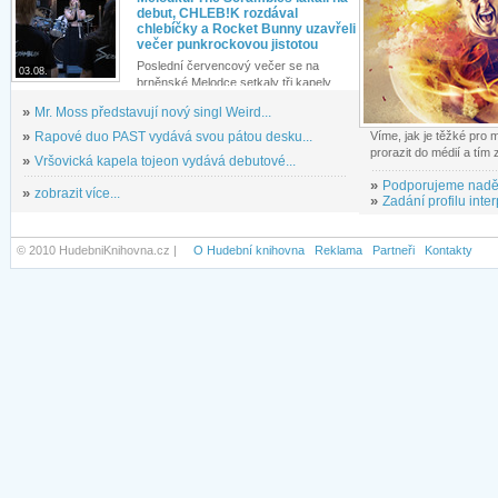
debut, CHLEB!K rozdával
chlebíčky a Rocket Bunny uzavřeli
večer punkrockovou jistotou
Poslední červencový večer se na
03.08.
brněnské Melodce setkaly tři kapely...
»
Mr. Moss představují nový singl Weird...
»
Rapové duo PAST vydává svou pátou desku...
Víme, jak je těžké pro
prorazit do médií a tím
»
Vršovická kapela tojeon vydává debutové...
»
Podporujeme nadě
»
zobrazit více...
»
Zadání profilu inter
© 2010 HudebniKnihovna.cz |
O Hudební knihovna
Reklama
Partneři
Kontakty