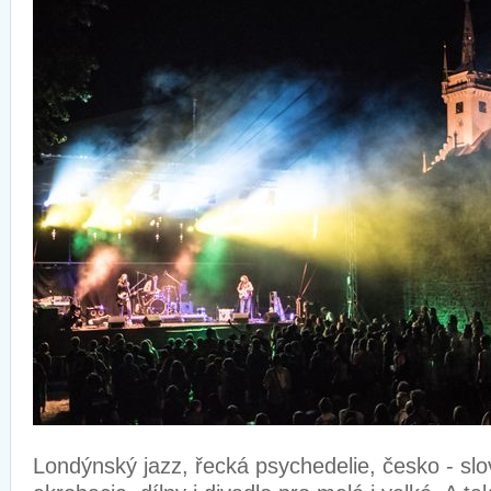
Londýnský jazz, řecká psychedelie, česko - slo