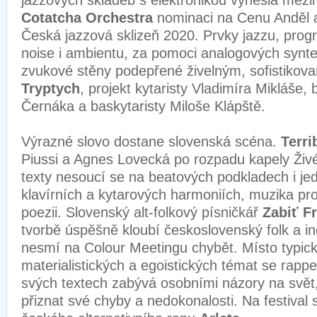
jazzových skladeb s elektronikou vynesla mez
Cotatcha Orchestra
nominaci na Cenu Anděl a
Česká jazzová sklizeň 2020. Prvky jazzu, progr
noise i ambientu, za pomoci analogových synte
zvukové stěny podepřené živelným, sofistikov
Tryptych
, projekt kytaristy Vladimíra Mikláše
Černáka a baskytaristy Miloše Klápště.
Výrazné slovo dostane slovenská scéna.
Terri
Piussi a Agnes Lovecká po rozpadu kapely Živé
texty nesoucí se na beatových podkladech i j
klavírních a kytarových harmoniích, muzika pr
poezii. Slovenský alt-folkový písničkář
Zabiť F
tvorbě úspěšně kloubí československý folk a in
nesmí na Colour Meetingu chybět. Místo typic
materialistických a egoistických témat se rappe
svých textech zabývá osobními názory na svě
přiznat své chyby a nedokonalosti. Na festival s