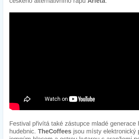
českého alternativního rapu
Arleta
.
Festival přivítá také zástupce mladé generace
hudebnic.
TheCoffees
jsou místy elektronický