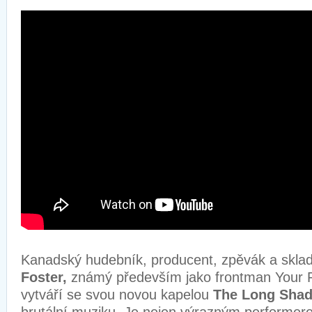
Kanadský hudebník, producent, zpěvák a skla
Foster,
známý především jako frontman Your F
vytváří se svou novou kapelou
The Long Sha