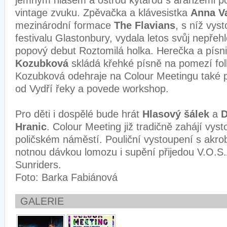
jemným hlasem a ostrou kytarou s aranžemi p
vintage zvuku. Zpěvačka a klávesistka
Anna V
mezinárodní formace
The Flavians
, s níž vys
festivalu Glastonbury, vydala letos svůj nepřeh
popový debut Roztomilá holka. Herečka a písn
Kozubková
skládá křehké písně na pomezí fol
Kozubková odehraje na Colour Meetingu také 
od Vydří řeky a povede workshop.
Pro děti i dospělé bude hrát
Hlasový šálek
a
D
Hranic
. Colour Meeting již tradičně zahájí vys
poličském náměstí. Pouliční vystoupení s akro
notnou dávkou lomozu i supění přijedou V.O.S
Sunriders.
Foto: Barka Fabiánová
GALERIE