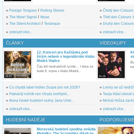
»
Foreign Tongues
/
Rolling Stones
»
Čtvrtý den Colours:
»
The Wow! Signal
/
Muse
»
Třetí den Colours: 
»
The Silent Architect
/
Teramaze
»
Druhý den Colours: 
»
zobrazit více...
»
zobrazit více...
ČLÁNKY
VIDEOKLIPY
12. Koncert pro Kaštánka pod
Kř
širým nebem v legendárním klubu
si
Modrá Vopice
Bu
Čas letí neskutečně rychle.... I letos se
ka
bude 8. srpna v klubu Modrá...
28.07.
04.08.
»
Co chystá label Indies Scope pro rok 2026?
»
Lenny se už nedrží
»
Patnáctý ročník cen Vinyla zveřejnil...
»
Tanja hlásí návrat v
»
Ikona české hudební scény Jana Uriel...
»
Michal Hrůza zachyc
»
zobrazit více...
»
zobrazit více...
HUDEBNÍ NADĚJE
PODPORUJEME
Moravská hudební spodina ovládla
Melodku. The Scrambles lákali na