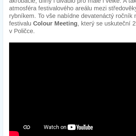
akrobacie, dílny i divadlo pro malé i velké. A t
atmosféra festivalového areálu mezi středově
rybníkem. To vše nabídne devatenáctý ročník 
festivalu
Colour Meeting
, který se uskuteční 
v Poličce.