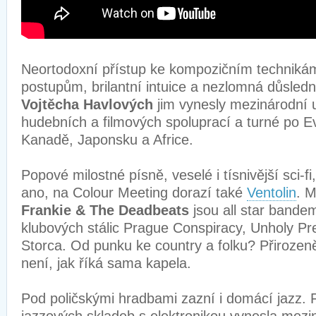
Neortodoxní přístup ke kompozičním technikám
postupům, brilantní intuice a nezlomná důsled
Vojtěcha Havlových
jim vynesly mezinárodní
hudebních a filmových spoluprací a turné po 
Kanadě, Japonsku a Africe.
Popové milostné písně, veselé i tísnivější sci-fi
ano, na Colour Meeting dorazí také
Ventolin
. M
Frankie & The Deadbeats
jsou all star bande
klubových stálic Prague Conspiracy, Unholy Pr
Storca. Od punku ke country a folku? Přirozeně
není, jak říká sama kapela.
Pod poličskými hradbami zazní i domácí jazz. 