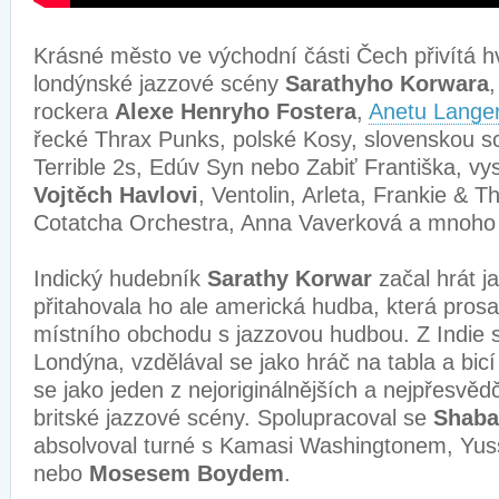
Krásné město ve východní části Čech přivítá 
londýnské jazzové scény
Sarathyho Korwara
rockera
Alexe Henryho Fostera
,
Anetu Lange
řecké Thrax Punks, polské Kosy, slovenskou s
Terrible 2s, Edúv Syn nebo Zabiť Františka, vy
Vojtěch Havlovi
, Ventolin, Arleta, Frankie & 
Cotatcha Orchestra, Anna Vaverková a mnoho
Indický hudebník
Sarathy Korwar
začal hrát ja
přitahovala ho ale americká hudba, která pros
místního obchodu s jazzovou hudbou. Z Indie 
Londýna, vzdělával se jako hráč na tabla a bicí
se jako jeden z nejoriginálnějších a nejpřesvěd
britské jazzové scény. Spolupracoval se
Shaba
absolvoval turné s Kamasi Washingtonem, Y
nebo
Mosesem Boydem
.