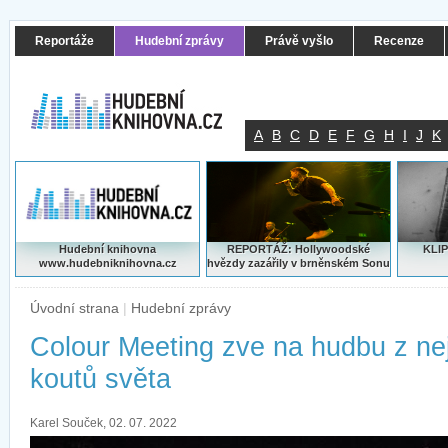
Reportáže
Hudební zprávy
Právě vyšlo
Recenze
A
B
C
D
E
F
G
H
I
J
K
Hudební knihovna
REPORTÁŽ: Hollywoodské
KLIP
www.hudebniknihovna.cz
hvězdy zazářily v brněnském Sonu
Úvodní strana
|
Hudební zprávy
Colour Meeting zve na hudbu z ne
koutů světa
Karel Souček, 02. 07. 2022