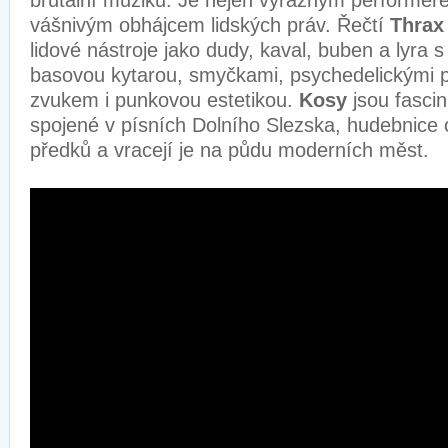
brutální muziku. Je nejen výrazným performere
vášnivým obhájcem lidských práv. Řečtí
Thrax
lidové nástroje jako dudy, kaval, buben a lyra s
basovou kytarou, smyčkami, psychedelickými 
zvukem i punkovou estetikou.
Kosy
jsou fascin
spojené v písních Dolního Slezska, hudebnice 
předků a vracejí je na půdu moderních měst.