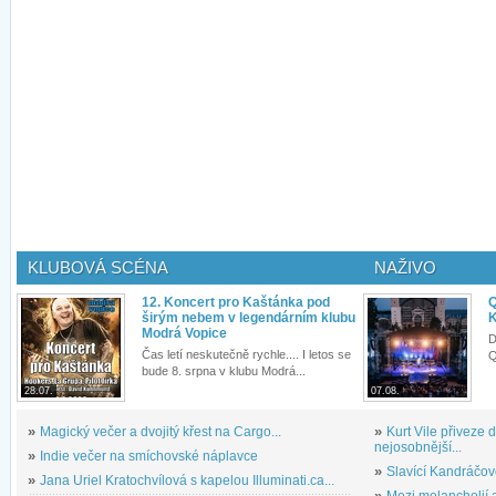
KLUBOVÁ SCÉNA
NAŽIVO
12. Koncert pro Kaštánka pod
Q
širým nebem v legendárním klubu
K
Modrá Vopice
D
Čas letí neskutečně rychle.... I letos se
Q
bude 8. srpna v klubu Modrá...
28.07.
07.08.
»
Magický večer a dvojitý křest na Cargo...
»
Kurt Vile přiveze
nejosobnější...
»
Indie večer na smíchovské náplavce
»
Slavící Kandráčov
»
Jana Uriel Kratochvílová s kapelou Illuminati.ca...
»
Mezi melancholií a