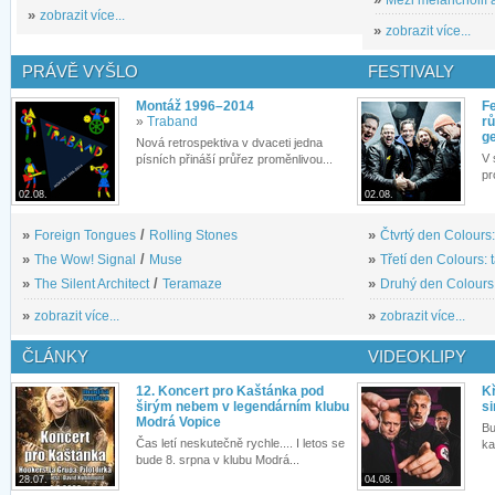
»
zobrazit více...
»
zobrazit více...
PRÁVĚ VYŠLO
FESTIVALY
Montáž 1996–2014
Fe
»
Traband
rů
g
Nová retrospektiva v dvaceti jedna
V 
písních přináší průřez proměnlivou...
pr
02.08.
02.08.
»
Foreign Tongues
/
Rolling Stones
»
Čtvrtý den Colours:
»
The Wow! Signal
/
Muse
»
Třetí den Colours: 
»
The Silent Architect
/
Teramaze
»
Druhý den Colours: 
»
zobrazit více...
»
zobrazit více...
ČLÁNKY
VIDEOKLIPY
12. Koncert pro Kaštánka pod
Kř
širým nebem v legendárním klubu
si
Modrá Vopice
Bu
Čas letí neskutečně rychle.... I letos se
ka
bude 8. srpna v klubu Modrá...
28.07.
04.08.