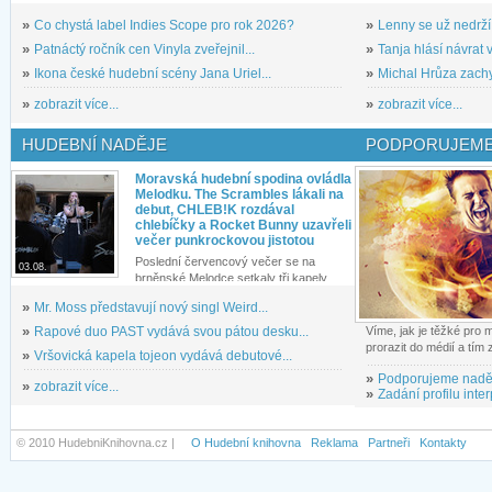
»
Co chystá label Indies Scope pro rok 2026?
»
Lenny se už nedrží
»
Patnáctý ročník cen Vinyla zveřejnil...
»
Tanja hlásí návrat v
»
Ikona české hudební scény Jana Uriel...
»
Michal Hrůza zachyc
»
zobrazit více...
»
zobrazit více...
HUDEBNÍ NADĚJE
PODPORUJEME
Moravská hudební spodina ovládla
Melodku. The Scrambles lákali na
debut, CHLEB!K rozdával
chlebíčky a Rocket Bunny uzavřeli
večer punkrockovou jistotou
Poslední červencový večer se na
03.08.
brněnské Melodce setkaly tři kapely...
»
Mr. Moss představují nový singl Weird...
»
Rapové duo PAST vydává svou pátou desku...
Víme, jak je těžké pro
prorazit do médií a tím
»
Vršovická kapela tojeon vydává debutové...
»
Podporujeme nadě
»
zobrazit více...
»
Zadání profilu inter
© 2010 HudebniKnihovna.cz |
O Hudební knihovna
Reklama
Partneři
Kontakty