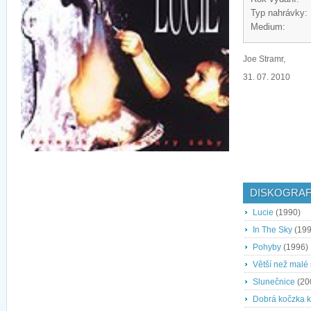
Typ nahrávky:
Medium:
Joe Stramr,
31. 07. 2010
DISKOGRAF
Lucie
(1990)
In The Sky
(199
Pohyby
(1996)
Větší než malé 
Slunečnice
(20
Dobrá kočzka k