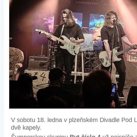
V sobotu 18. ledna v plzeňském Divadle Pod 
dvě kapely.