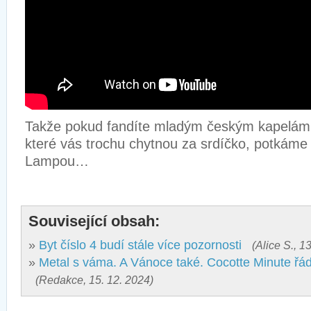
Takže pokud fandíte mladým českým kapelám a
které vás trochu chytnou za srdíčko, potkáme
Lampou…
Související obsah:
»
Byt číslo 4 budí stále více pozornosti
(Alice S., 1
»
Metal s váma. A Vánoce také. Cocotte Minute řádil
(Redakce, 15. 12. 2024)