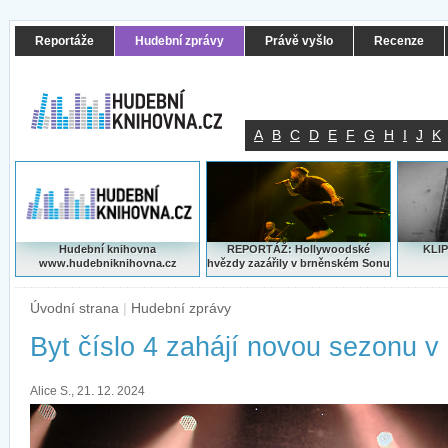
Reportáže
Hudební zprávy
Právě vyšlo
Recenze
A
B
C
D
E
F
G
H
I
J
K
Hudební knihovna
REPORTÁŽ: Hollywoodské
KLIP
www.hudebniknihovna.cz
hvězdy zazářily v brněnském Sonu
Úvodní strana
|
Hudební zprávy
Byt číslo 4 zahájí novou sezonu v 
Alice S., 21. 12. 2024