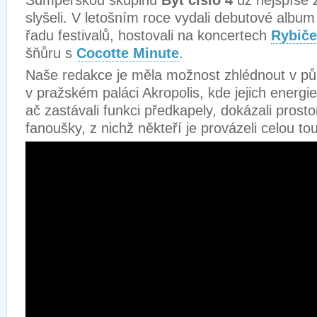
Šumperskou skupinu
Byt číslo 4
už nejspíše z
slyšeli. V letošním roce vydali debutové albu
řadu festivalů, hostovali na koncertech
Rybiče
šňůru s
Cocotte Minute
.
Naše redakce je měla možnost zhlédnout v pů
v pražském paláci Akropolis, kde jejich energie
ač zastávali funkci předkapely, dokázali prostor
fanoušky, z nichž někteří je provázeli celou tou