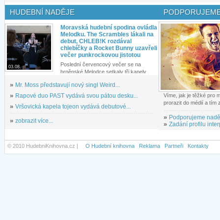
HUDEBNÍ NADĚJE
PODPORUJEME
Moravská hudební spodina ovládla
Melodku. The Scrambles lákali na
debut, CHLEB!K rozdával
chlebíčky a Rocket Bunny uzavřeli
večer punkrockovou jistotou
Poslední červencový večer se na
03.08.
brněnské Melodce setkaly tři kapely...
»
Mr. Moss představují nový singl Weird...
»
Rapové duo PAST vydává svou pátou desku...
Víme, jak je těžké pro
prorazit do médií a tím
»
Vršovická kapela tojeon vydává debutové...
»
Podporujeme nadě
»
zobrazit více...
»
Zadání profilu inter
© 2010 HudebniKnihovna.cz |
O Hudební knihovna
Reklama
Partneři
Kontakty