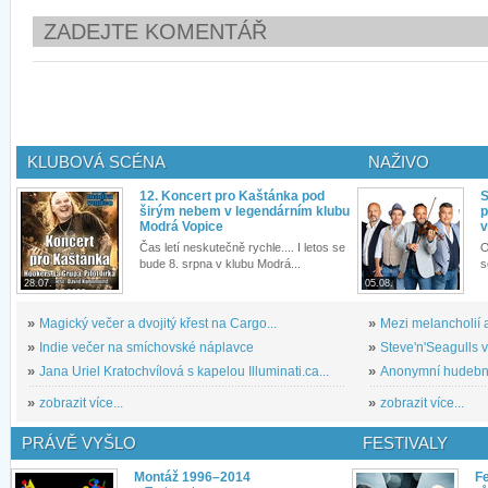
ZADEJTE KOMENTÁŘ
KLUBOVÁ SCÉNA
NAŽIVO
12. Koncert pro Kaštánka pod
S
širým nebem v legendárním klubu
p
Modrá Vopice
v
Čas letí neskutečně rychle.... I letos se
O
bude 8. srpna v klubu Modrá...
s
28.07.
05.08.
»
Magický večer a dvojitý křest na Cargo...
»
Mezi melancholií a
»
Indie večer na smíchovské náplavce
»
Steve'n'Seagulls v 
»
Jana Uriel Kratochvílová s kapelou Illuminati.ca...
»
Anonymní hudební 
»
zobrazit více...
»
zobrazit více...
PRÁVĚ VYŠLO
FESTIVALY
Montáž 1996–2014
Fe