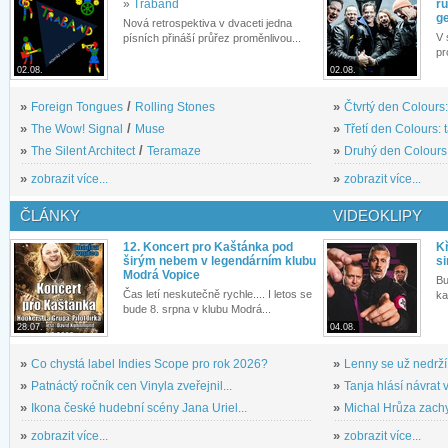
»
Traband
rů
g
Nová retrospektiva v dvaceti jedna
V 
písních přináší průřez proměnlivou...
pr
02.08.
02.08.
»
Foreign Tongues
/
Rolling Stones
»
Čtvrtý den Colours:
»
The Wow! Signal
/
Muse
»
Třetí den Colours: 
»
The Silent Architect
/
Teramaze
»
Druhý den Colours: 
»
zobrazit více...
»
zobrazit více...
ČLÁNKY
VIDEOKLIPY
12. Koncert pro Kaštánka pod
Kř
širým nebem v legendárním klubu
si
Modrá Vopice
Bu
Čas letí neskutečně rychle.... I letos se
ka
bude 8. srpna v klubu Modrá...
28.07.
04.08.
»
Co chystá label Indies Scope pro rok 2026?
»
Lenny se už nedrží
»
Patnáctý ročník cen Vinyla zveřejnil...
»
Tanja hlásí návrat v
»
Ikona české hudební scény Jana Uriel...
»
Michal Hrůza zachyc
»
zobrazit více...
»
zobrazit více...