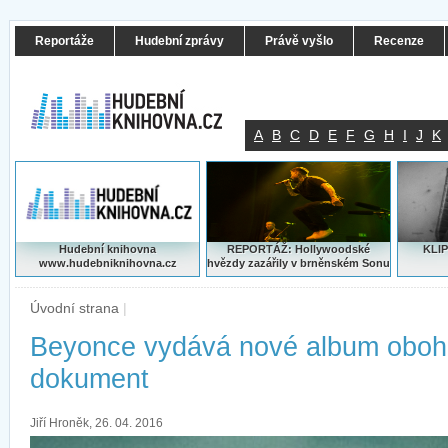
Reportáže
Hudební zprávy
Právě vyšlo
Recenze
A
B
C
D
E
F
G
H
I
J
K
Hudební knihovna
REPORTÁŽ: Hollywoodské
KLIP
www.hudebniknihovna.cz
hvězdy zazářily v brněnském Sonu
Úvodní strana
|
Beyonce vydává nové album oboh
dokument
Jiří Hroněk, 26. 04. 2016