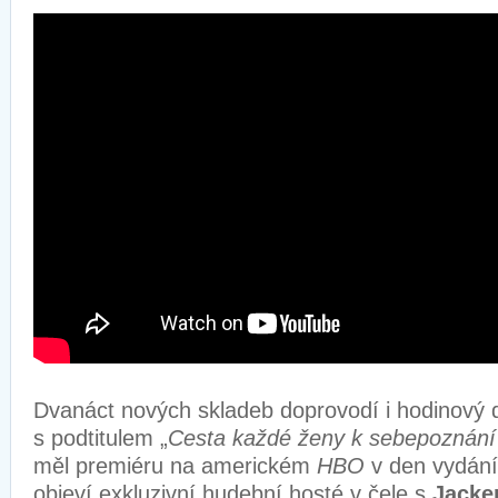
Dvanáct nových skladeb doprovodí i hodinový
s podtitulem „
Cesta každé ženy k sebepoznání
měl premiéru na americkém
HBO
v den vydání
objeví exkluzivní hudební hosté v čele s
Jacke