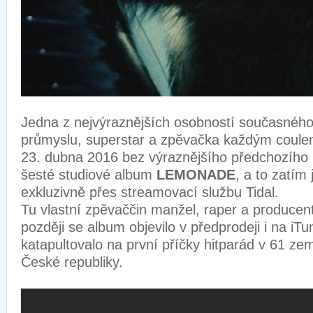
Jedna z nejvýraznějších osobností současnéh
průmyslu, superstar a zpěvačka každým coul
23. dubna 2016 bez výraznějšího předchozího
šesté studiové album
LEMONADE
, a to zatím 
exkluzivně přes streamovací službu Tidal.
Tu vlastní zpěvaččin manžel, raper a producen
později se album objevilo v předprodeji i na iT
katapultovalo na první příčky hitparád v 61 zem
České republiky.