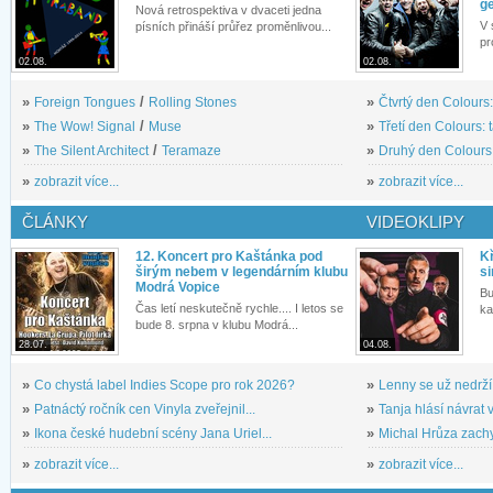
g
Nová retrospektiva v dvaceti jedna
V 
písních přináší průřez proměnlivou...
pr
02.08.
02.08.
»
Foreign Tongues
/
Rolling Stones
»
Čtvrtý den Colours:
»
The Wow! Signal
/
Muse
»
Třetí den Colours: 
»
The Silent Architect
/
Teramaze
»
Druhý den Colours: 
»
zobrazit více...
»
zobrazit více...
ČLÁNKY
VIDEOKLIPY
12. Koncert pro Kaštánka pod
Kř
širým nebem v legendárním klubu
si
Modrá Vopice
Bu
Čas letí neskutečně rychle.... I letos se
ka
bude 8. srpna v klubu Modrá...
28.07.
04.08.
»
Co chystá label Indies Scope pro rok 2026?
»
Lenny se už nedrží
»
Patnáctý ročník cen Vinyla zveřejnil...
»
Tanja hlásí návrat v
»
Ikona české hudební scény Jana Uriel...
»
Michal Hrůza zachyc
»
zobrazit více...
»
zobrazit více...