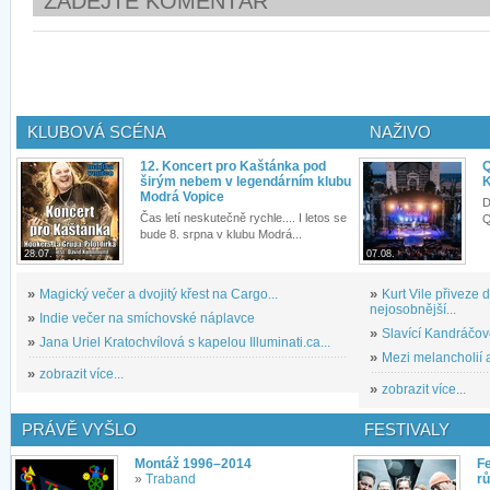
ZADEJTE KOMENTÁŘ
KLUBOVÁ SCÉNA
NAŽIVO
12. Koncert pro Kaštánka pod
Q
širým nebem v legendárním klubu
K
Modrá Vopice
D
Čas letí neskutečně rychle.... I letos se
Q
bude 8. srpna v klubu Modrá...
28.07.
07.08.
»
Magický večer a dvojitý křest na Cargo...
»
Kurt Vile přiveze
nejosobnější...
»
Indie večer na smíchovské náplavce
»
Slavící Kandráčov
»
Jana Uriel Kratochvílová s kapelou Illuminati.ca...
»
Mezi melancholií a
»
zobrazit více...
»
zobrazit více...
PRÁVĚ VYŠLO
FESTIVALY
Montáž 1996–2014
Fe
»
Traband
rů