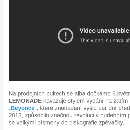
Na prodejních pultech se alba dočkáme 6.kv
LEMONADE
navazuje stylem vydání na zatím
„
Beyoncé
", které znenadání vyšlo pár dní př
2013, způsobilo značnou revoluci v hudebním 
se velkými písmeny do diskografie zpěvačky.