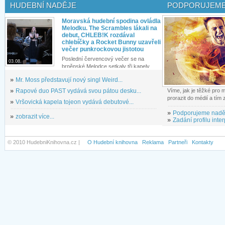
HUDEBNÍ NADĚJE
PODPORUJEME
Moravská hudební spodina ovládla
Melodku. The Scrambles lákali na
debut, CHLEB!K rozdával
chlebíčky a Rocket Bunny uzavřeli
večer punkrockovou jistotou
Poslední červencový večer se na
03.08.
brněnské Melodce setkaly tři kapely...
»
Mr. Moss představují nový singl Weird...
»
Rapové duo PAST vydává svou pátou desku...
Víme, jak je těžké pro
prorazit do médií a tím
»
Vršovická kapela tojeon vydává debutové...
»
Podporujeme nadě
»
zobrazit více...
»
Zadání profilu inter
© 2010 HudebniKnihovna.cz |
O Hudební knihovna
Reklama
Partneři
Kontakty