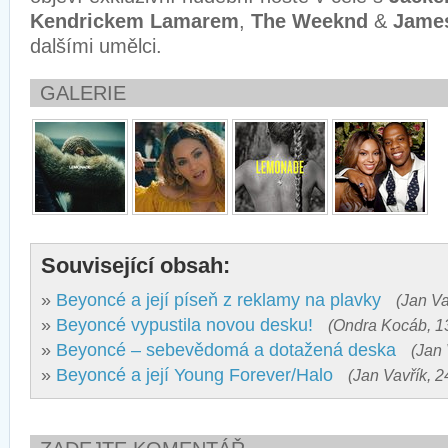
Kendrickem Lamarem
,
The Weeknd
&
Jame
dalšími umělci.
GALERIE
Související obsah:
»
Beyoncé a její píseň z reklamy na plavky
(Jan Va
»
Beyoncé vypustila novou desku!
(Ondra Kocáb, 13
»
Beyoncé – sebevědomá a dotažená deska
(Jan 
»
Beyoncé a její Young Forever/Halo
(Jan Vavřík, 2