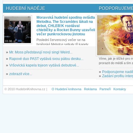
HUDEBNÍ NADĚJE
PODPORUJEME
Moravská hudební spodina ovládla
Melodku. The Scrambles lákali na
debut, CHLEB!K rozdával
chlebíčky a Rocket Bunny uzavřeli
večer punkrockovou jistotou
Poslední červencový večer se na
03.08.
brněnské Melodce setkaly tři kapely...
»
Mr. Moss představují nový singl Weird...
»
Rapové duo PAST vydává svou pátou desku...
Víme, jak je těžké pro
prorazit do médií a tím
»
Vršovická kapela tojeon vydává debutové...
»
Podporujeme nadě
»
zobrazit více...
»
Zadání profilu inter
© 2010 HudebniKnihovna.cz |
O Hudební knihovna
Reklama
Partneři
Kontakty