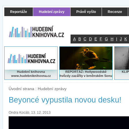
Reportáže
Hudební zprávy
Právě vyšlo
Recenze
A
B
C
D
E
F
G
H
I
J
K
Hudební knihovna
REPORTÁŽ: Hollywoodské
KLIP
www.hudebniknihovna.cz
hvězdy zazářily v brněnském Sonu
Úvodní strana
|
Hudební zprávy
Beyoncé vypustila novou desku!
Ondra Kocáb, 13. 12. 2013