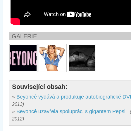
GALERIE
Související obsah:
»
Beyoncé vydává a produkuje autobiografické D
2013)
»
Beyoncé uzavřela spolupráci s gigantem Pepsi
2012)