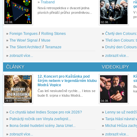
»
Traband
rů
g
Nová retrospektiva v dvaceti jedna
V 
písních přináší průřez proměnlivou...
pr
02.08.
02.08.
»
Foreign Tongues
/
Rolling Stones
»
Čtvrtý den Colours:
»
The Wow! Signal
/
Muse
»
Třetí den Colours: 
»
The Silent Architect
/
Teramaze
»
Druhý den Colours: 
»
zobrazit více...
»
zobrazit více...
ČLÁNKY
VIDEOKLIPY
12. Koncert pro Kaštánka pod
Kř
širým nebem v legendárním klubu
si
Modrá Vopice
Bu
Čas letí neskutečně rychle.... I letos se
ka
bude 8. srpna v klubu Modrá...
28.07.
04.08.
»
Co chystá label Indies Scope pro rok 2026?
»
Lenny se už nedrží
»
Patnáctý ročník cen Vinyla zveřejnil...
»
Tanja hlásí návrat v
»
Ikona české hudební scény Jana Uriel...
»
Michal Hrůza zachyc
»
zobrazit více...
»
zobrazit více...