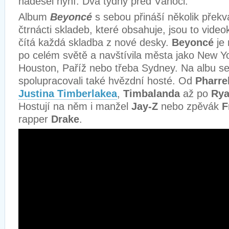
nadešel nyní. Dva týdny před Vánoci.
Album
Beyoncé
s sebou přináší několik přek
čtrnácti skladeb, které obsahuje, jsou to videokl
čítá každá skladba z nové desky.
Beyoncé
je 
po celém světě a navštívila města jako New Yo
Houston, Paříž nebo třeba Sydney. Na albu s
spolupracovali také hvězdní hosté. Od
Pharre
Justina Timberlakea
,
Timbalanda
až po
Rya
Hostují na něm i manžel
Jay-Z
nebo zpěvák
F
rapper
Drake
.