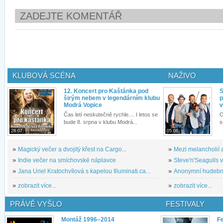
ZADEJTE KOMENTÁŘ
KLUBOVÁ SCÉNA
NAŽIVO
12. Koncert pro Kaštánka pod
S
širým nebem v legendárním klubu
p
Modrá Vopice
v
Čas letí neskutečně rychle.... I letos se
O
bude 8. srpna v klubu Modrá...
s
28.07.
05.08.
»
Magický večer a dvojitý křest na Cargo...
»
Mezi melancholií a
»
Indie večer na smíchovské náplavce
»
Steve'n'Seagulls v 
»
Jana Uriel Kratochvílová s kapelou Illuminati.ca...
»
Anonymní hudební 
»
zobrazit více...
»
zobrazit více...
PRÁVĚ VYŠLO
FESTIVALY
Montáž 1996–2014
Fe