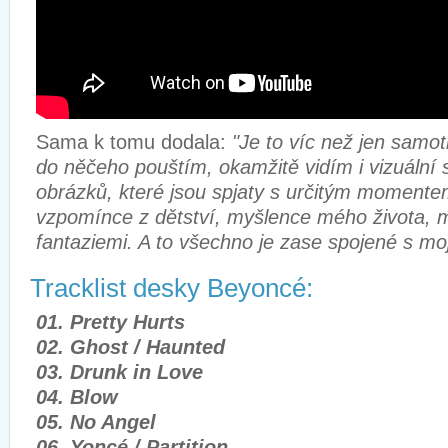
Sama k tomu dodala:
"Je to víc než jen samo
do něčeho pouštím, okamžitě vidím i vizuální s
obrázků, které jsou spjaty s určitým moment
vzpomínce z dětství, myšlence mého života, 
fantaziemi. A to všechno je zase spojené s mo
Tracklist desky Beyoncé:
01. Pretty Hurts
02. Ghost / Haunted
03. Drunk in Love
04. Blow
05. No Angel
06. Yoncé / Partition