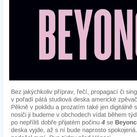
Bez jakýchkoliv příprav, řečí, propagací či sin
v pořadí pátá studiová deska americké zpěva
Pěkně v poklidu a prozatím také jen digitálně 
nosiči ji budeme v obchodech vídat během týd
po nepříliš dobře přijatém počinu
4
se
Beyonc
deska vyjde, až s ní bude naprosto spokojená.