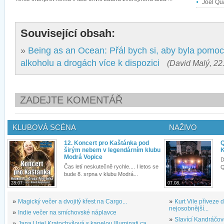
Joel Qu
Související obsah:
»
Being as an Ocean: Přál bych si, aby byla pomoc 
alkoholu a drogách více k dispozici
(David Malý, 22
ZADEJTE KOMENTÁŘ
KLUBOVÁ SCÉNA
NAŽIVO
12. Koncert pro Kaštánka pod
Q
širým nebem v legendárním klubu
K
Modrá Vopice
D
Čas letí neskutečně rychle.... I letos se
Q
bude 8. srpna v klubu Modrá...
28.07.
07.08.
»
Magický večer a dvojitý křest na Cargo...
»
Kurt Vile přiveze
nejosobnější...
»
Indie večer na smíchovské náplavce
»
Slavící Kandráčov
»
Jana Uriel Kratochvílová s kapelou Illuminati.ca...