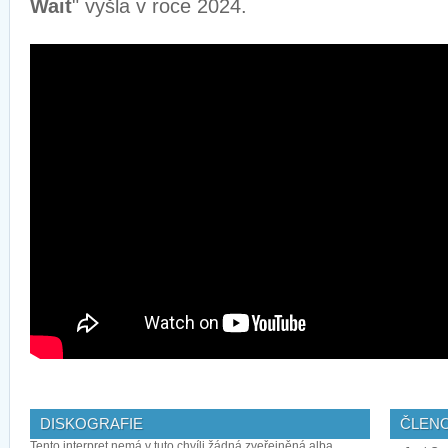
Wait
" vyšla v roce 2024.
DISKOGRAFIE
ČLEN
Tento interpret nemá v tuto chvíli žádná zveřejněná alba ...