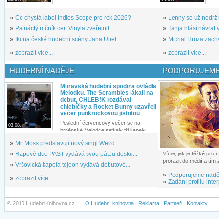
»
Co chystá label Indies Scope pro rok 2026?
»
Lenny se už nedrží
»
Patnáctý ročník cen Vinyla zveřejnil...
»
Tanja hlásí návrat v
»
Ikona české hudební scény Jana Uriel...
»
Michal Hrůza zachyc
»
zobrazit více...
»
zobrazit více...
HUDEBNÍ NADĚJE
PODPORUJEME
Moravská hudební spodina ovládla
Melodku. The Scrambles lákali na
debut, CHLEB!K rozdával
chlebíčky a Rocket Bunny uzavřeli
večer punkrockovou jistotou
Poslední červencový večer se na
03.08.
brněnské Melodce setkaly tři kapely...
»
Mr. Moss představují nový singl Weird...
»
Rapové duo PAST vydává svou pátou desku...
Víme, jak je těžké pro
prorazit do médií a tím
»
Vršovická kapela tojeon vydává debutové...
»
Podporujeme nadě
»
zobrazit více...
»
Zadání profilu inter
© 2010 HudebniKnihovna.cz |
O Hudební knihovna
Reklama
Partneři
Kontakty