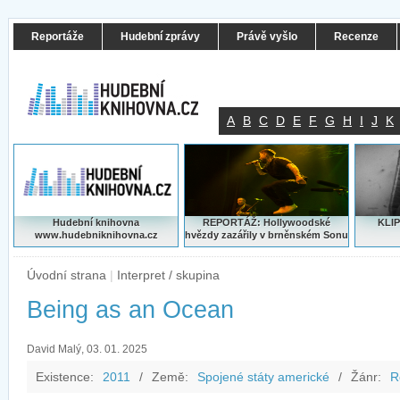
Reportáže
Hudební zprávy
Právě vyšlo
Recenze
A
B
C
D
E
F
G
H
I
J
K
Hudební knihovna
REPORTÁŽ: Hollywoodské
KLIP
www.hudebniknihovna.cz
hvězdy zazářily v brněnském Sonu
Úvodní strana
|
Interpret / skupina
Being as an Ocean
David Malý, 03. 01. 2025
Existence:
2011
/
Země:
Spojené státy americké
/
Žánr:
R