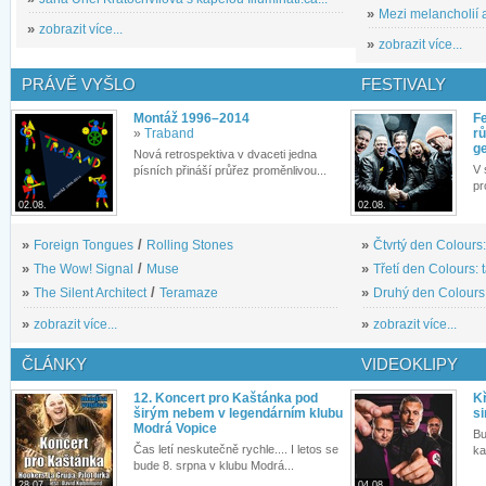
»
Mezi melancholií a
»
zobrazit více...
»
zobrazit více...
PRÁVĚ VYŠLO
FESTIVALY
Montáž 1996–2014
Fe
»
Traband
rů
g
Nová retrospektiva v dvaceti jedna
V 
písních přináší průřez proměnlivou...
pr
02.08.
02.08.
»
Foreign Tongues
/
Rolling Stones
»
Čtvrtý den Colours:
»
The Wow! Signal
/
Muse
»
Třetí den Colours: 
»
The Silent Architect
/
Teramaze
»
Druhý den Colours: 
»
zobrazit více...
»
zobrazit více...
ČLÁNKY
VIDEOKLIPY
12. Koncert pro Kaštánka pod
Kř
širým nebem v legendárním klubu
si
Modrá Vopice
Bu
Čas letí neskutečně rychle.... I letos se
ka
bude 8. srpna v klubu Modrá...
28.07.
04.08.