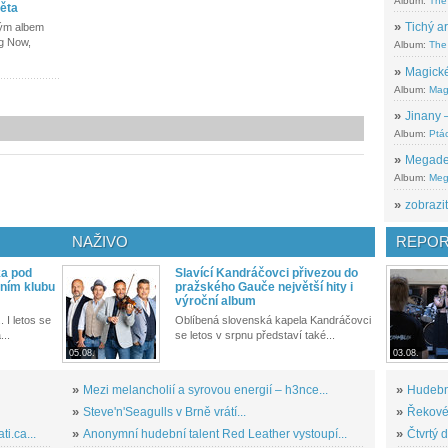
Album:
The
ěta
»
Tichý ar
vým albem
ng Now,
Album:
The 
»
Magické
Album:
Mag
»
Jinany –
Album:
Ptác
»
Megadeth
Album:
Meg
»
zobrazit
NAŽIVO
REPOR
ka pod
Slavící Kandráčovci přivezou do
ním klubu
pražského Gauče největší hity i
výroční album
. I letos se
Oblíbená slovenská kapela Kandráčovci
...
se letos v srpnu představí také...
05.08.
03.08.
»
Mezi melancholií a syrovou energií – h3nce...
»
Hudební
»
Steve'n'Seagulls v Brně vrátí...
»
Řekové 
i.ca...
»
Anonymní hudební talent Red Leather vystoupí...
»
Čtvrtý 