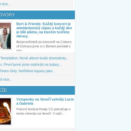
 více...
OVORY
Bert & Friends: Každý koncert je
wimbledonský zápas a každý den
je bílé plátno, na kterém tvoříme
obrazy.
Bezprostředně po koncertě na Colours
of Ostrava jsme si s Bertem povídali o
tom,...
 Temptation: Nové album bude dramaticky...
: První turné jsme odehráli na kytary,...
imes Only: Neřídíme kapelu jako...
t více...
ĚŽE
Vstupenky na Veveří vyhrály Lucie
a Gabriela
Putovní festival Hrady CZ pokračuje o
tomto víkendu na Veveří. V naší...