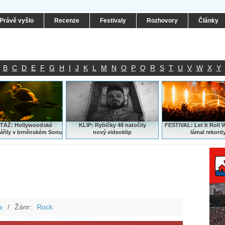
Právě vyšlo
Recenze
Festivaly
Rozhovory
Články
B
C
D
E
F
G
H
I
J
K
L
M
N
O
P
Q
R
S
T
U
V
W
X
Y
ÁŽ: Hollywoodské
KLIP: Rybičky 48 natočily
FESTIVAL:
Let It Roll 
ářily v brněnském Sonu
nový
videoklip
lámal rekord
a
/
Žánr:
Rock