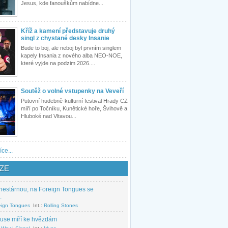
Jesus, kde fanouškům nabídne...
Kříž a kamení představuje druhý
singl z chystané desky Insanie
Bude to boj, ale neboj byl prvním singlem
kapely Insania z nového alba NEO-NOE,
které vyjde na podzim 2026....
Soutěž o volné vstupenky na Veveří
Putovní hudebně-kulturní festival Hrady CZ
míří po Točníku, Kunětické hoře, Švihově a
Hluboké nad Vltavou...
íce...
ZE
nestárnou, na Foreign Tongues se
.
eign Tongues
Int.:
Rolling Stones
use míří ke hvězdám