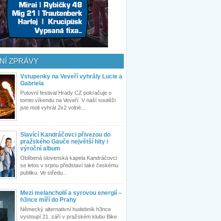
NÍ ZPRÁVY
Vstupenky na Veveří vyhrály Lucie a
Gabriela
Putovní festival Hrady CZ pokračuje o
tomto víkendu na Veveří. V naší soutěži
jste moli vyhrát 2x2 volné...
Slavící Kandráčovci přivezou do
pražského Gauče největší hity i
výroční album
Oblíbená slovenská kapela Kandráčovci
se letos v srpnu představí také českému
publiku. Ve středu...
Mezi melancholií a syrovou energií –
h3nce míří do Prahy
Německý alternativní hudebník h3nce
vystoupí 21. září v pražském klubu Bike