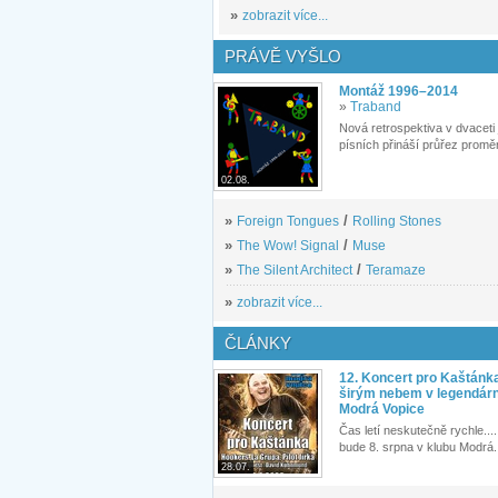
»
zobrazit více...
PRÁVĚ VYŠLO
Montáž 1996–2014
»
Traband
Nová retrospektiva v dvaceti
písních přináší průřez proměn
02.08.
»
Foreign Tongues
/
Rolling Stones
»
The Wow! Signal
/
Muse
»
The Silent Architect
/
Teramaze
»
zobrazit více...
ČLÁNKY
12. Koncert pro Kaštánk
širým nebem v legendár
Modrá Vopice
Čas letí neskutečně rychle.... 
bude 8. srpna v klubu Modrá.
28.07.