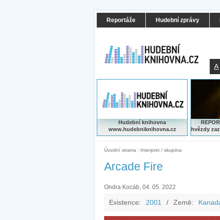
Reportáže
Hudební zprávy
A
Hudební knihovna
REPORT
www.hudebniknihovna.cz
hvězdy zaz
Úvodní strana
|
Interpret / skupina
Arcade Fire
Ondra Kocáb, 04. 05. 2022
Existence:
2001
/
Země:
Kanad