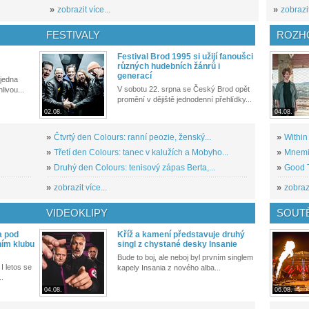
»
zobrazit více...
»
zobrazit
FESTIVALY
ROZH
Festival Brod 1995 si užijí fanoušci
různých hudebních žánrů i
generací
 jedna
V sobotu 22. srpna se Český Brod opět
livou...
promění v dějiště jednodenní přehlídky...
02.08.
04.08.
»
Čtvrtý den Colours: ranní peozie, ženský...
»
Within
»
Třetí den Colours: tanec v kalužích a Mobyho...
»
Mnemic
»
Druhý den Colours: tenisový zápas Berta,...
»
Good T
»
zobrazit více...
»
zobrazi
VIDEOKLIPY
SOUT
a pod
Kříž a kamení představuje druhý
ním klubu
singl z chystané desky Insanie
Bude to boj, ale neboj byl prvním singlem
I letos se
kapely Insania z nového alba...
..
04.08.
06.08.