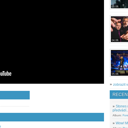
05.08.
04.08.
05.08.
»
zobrazit v
RECEN
»
Stones 
předvádí..
Album:
For
»
Wow! M
s