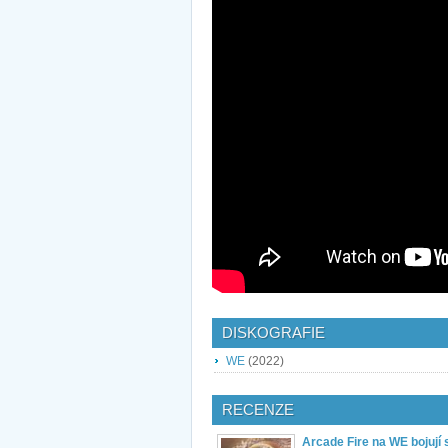
DISKOGRAFIE
WE
(2022)
RECENZE
Arcade Fire na WE bojují 