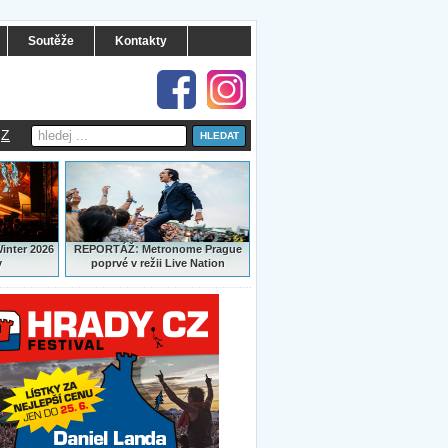
Soutěže
Kontakty
Z
:
Winter 2026
REPORTÁŽ
Metronome Prague
y
poprvé v režii Live Nation