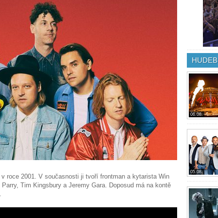
HUDEB
06.08.
05.08.
 roce 2001. V současnosti ji tvoří frontman a kytarista Win
d Parry, Tim Kingsbury a Jeremy Gara. Doposud má na kontě
.