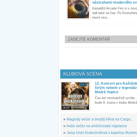
nástrahami moderního sv
Kanadští Arcade Fire si s no
dali také na čas. Po Everythi
které sice...
ZADEJTE KOMENTÁŘ
KLUBOVÁ SCÉNA
12. Koncert pro Kaštán
širým nebem v legendár
Modrá Vopice
Čas letí neskutečně rychle...
bude 8. srpna v klubu Modrá
28.07.
»
Magický večer a dvojitý křest na Cargo...
»
Indie večer na smíchovské náplavce
»
Jana Uriel Kratochvílová s kapelou Illuminat