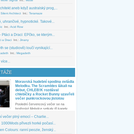
 Wow! Signal
Int.:
Muse
chitekt aneb když australský prog,...
Silent Architect
Int.:
Teramaze
, uhrančivé, hypnotické. Takové...
ic
Int.:
Acid Row
 Ptáci a Draci: EPčko, se kterým...
i a Draci
Int.:
Jinany
 se (studiově) loučí vynikající...
adeth
Int.:
Megadeth
 více...
TÁŽE
Moravská hudební spodina ovládla
Melodku. The Scrambles lákali na
debut, CHLEB!K rozdával
chlebíčky a Rocket Bunny uzavřeli
večer punkrockovou jistotou
Poslední červencový večer se na
brněnské Melodce setkaly tři kapely...
 večer plný emocí – Charlie...
1000Mods přivezli horké počasí...
den Colours: ranní peozie, ženský...