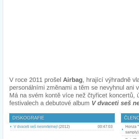
V roce 2011 prošel
Airbag
, hrající výhradně vl
personálními změnami a těm se nevyhnul ani v
Má na svém kontě více než čtyřicet koncertů, 
festivalech a debutové album
V dvaceti seš n
DISKOGRAFIE
ČLEN
V dvaceti seš nesmrtelnej!
(2012)
00:47:03
Honza "V
samply)