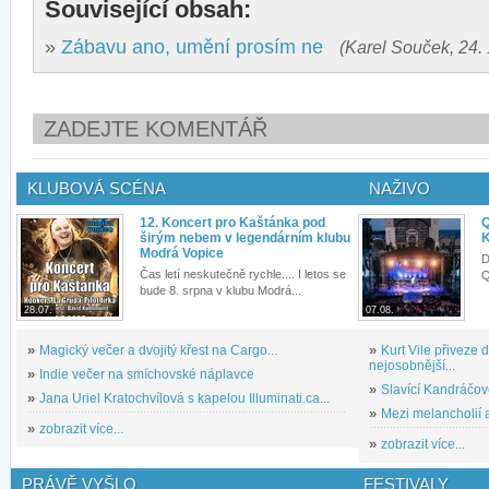
Související obsah:
»
Zábavu ano, umění prosím ne
(Karel Souček, 24. 
ZADEJTE KOMENTÁŘ
KLUBOVÁ SCÉNA
NAŽIVO
12. Koncert pro Kaštánka pod
Q
širým nebem v legendárním klubu
K
Modrá Vopice
D
Čas letí neskutečně rychle.... I letos se
Q
bude 8. srpna v klubu Modrá...
28.07.
07.08.
»
Magický večer a dvojitý křest na Cargo...
»
Kurt Vile přiveze
nejosobnější...
»
Indie večer na smíchovské náplavce
»
Slavící Kandráčov
»
Jana Uriel Kratochvílová s kapelou Illuminati.ca...
»
Mezi melancholií a
»
zobrazit více...
»
zobrazit více...
PRÁVĚ VYŠLO
FESTIVALY