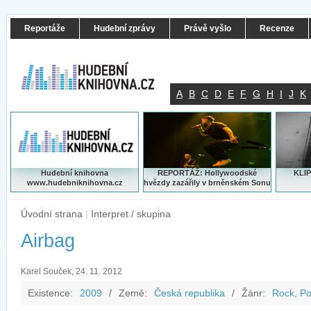
Reportáže
Hudební zprávy
Právě vyšlo
Recenze
A
B
C
D
E
F
G
H
I
J
K
Hudební knihovna
REPORTÁŽ: Hollywoodské
KLIP
www.hudebniknihovna.cz
hvězdy zazářily v brněnském Sonu
Úvodní strana
|
Interpret / skupina
Airbag
Karel Souček, 24. 11. 2012
Existence:
2009
/
Země:
Česká republika
/
Žánr:
Rock, P