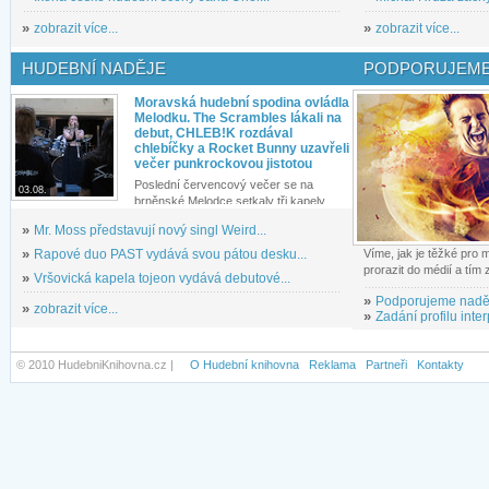
»
zobrazit více...
»
zobrazit více...
HUDEBNÍ NADĚJE
PODPORUJEME
Moravská hudební spodina ovládla
Melodku. The Scrambles lákali na
debut, CHLEB!K rozdával
chlebíčky a Rocket Bunny uzavřeli
večer punkrockovou jistotou
Poslední červencový večer se na
03.08.
brněnské Melodce setkaly tři kapely...
»
Mr. Moss představují nový singl Weird...
»
Rapové duo PAST vydává svou pátou desku...
Víme, jak je těžké pro
prorazit do médií a tím
»
Vršovická kapela tojeon vydává debutové...
»
Podporujeme nadě
»
zobrazit více...
»
Zadání profilu inter
© 2010 HudebniKnihovna.cz |
O Hudební knihovna
Reklama
Partneři
Kontakty