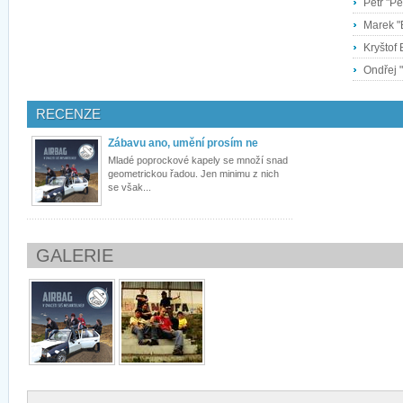
Petr "Pe
Marek "B
Kryštof 
Ondřej "
RECENZE
Zábavu ano, umění prosím ne
Mladé poprockové kapely se množí snad
geometrickou řadou. Jen minimu z nich
se však...
GALERIE