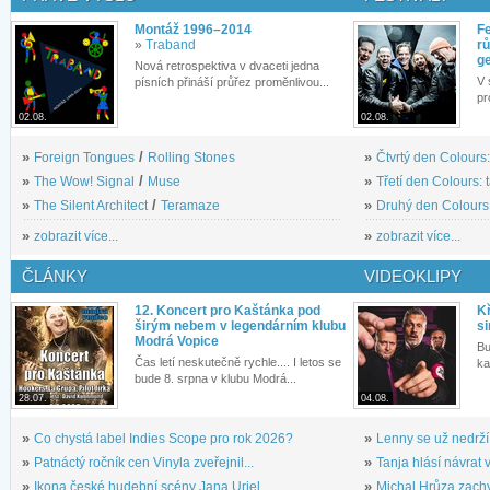
Montáž 1996–2014
Fe
»
Traband
rů
g
Nová retrospektiva v dvaceti jedna
V 
písních přináší průřez proměnlivou...
pr
02.08.
02.08.
»
Foreign Tongues
/
Rolling Stones
»
Čtvrtý den Colours:
»
The Wow! Signal
/
Muse
»
Třetí den Colours: 
»
The Silent Architect
/
Teramaze
»
Druhý den Colours: 
»
zobrazit více...
»
zobrazit více...
ČLÁNKY
VIDEOKLIPY
12. Koncert pro Kaštánka pod
Kř
širým nebem v legendárním klubu
si
Modrá Vopice
Bu
Čas letí neskutečně rychle.... I letos se
ka
bude 8. srpna v klubu Modrá...
28.07.
04.08.
»
Co chystá label Indies Scope pro rok 2026?
»
Lenny se už nedrží
»
Patnáctý ročník cen Vinyla zveřejnil...
»
Tanja hlásí návrat v
»
Ikona české hudební scény Jana Uriel...
»
Michal Hrůza zachyc