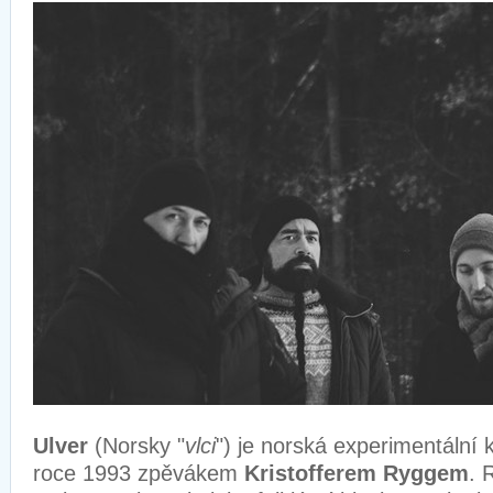
Ulver
(Norsky "
vlci
") je norská experimentální 
roce 1993 zpěvákem
Kristofferem Ryggem
. 