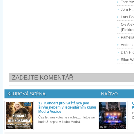
Tore Yl
Jørn H.
Lars Pe
Ole Ale
(Elektro
Pamelia
Anders M
Daniel O
Stian W
ZADEJTE KOMENTÁŘ
KLUBOVÁ SCÉNA
NAŽIVO
12. Koncert pro Kaštánka pod
Q
širým nebem v legendárním klubu
K
Modrá Vopice
D
Čas letí neskutečně rychle.... I letos se
Q
bude 8. srpna v klubu Modrá...
28.07.
07.08.