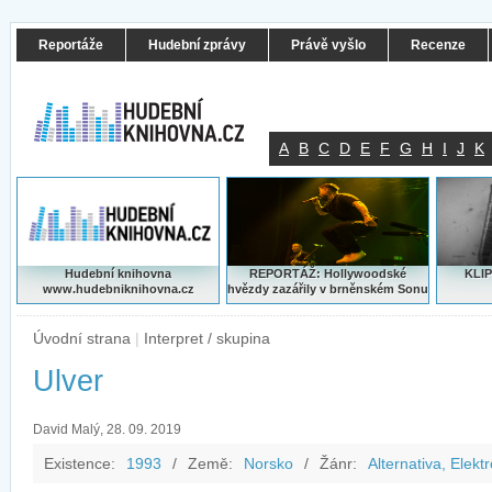
Reportáže
Hudební zprávy
Právě vyšlo
Recenze
A
B
C
D
E
F
G
H
I
J
K
Hudební knihovna
REPORTÁŽ: Hollywoodské
KLIP
www.hudebniknihovna.cz
hvězdy zazářily v brněnském Sonu
Úvodní strana
|
Interpret / skupina
Ulver
David Malý, 28. 09. 2019
Existence:
1993
/
Země:
Norsko
/
Žánr:
Alternativa, Elekt