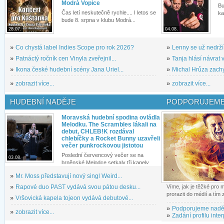
Modrá Vopice
Bu
Čas letí neskutečně rychle.... I letos se
ka
bude 8. srpna v klubu Modrá...
28.07.
04.08.
»
Co chystá label Indies Scope pro rok 2026?
»
Lenny se už nedrží
»
Patnáctý ročník cen Vinyla zveřejnil...
»
Tanja hlásí návrat v
»
Ikona české hudební scény Jana Uriel...
»
Michal Hrůza zachyc
»
zobrazit více...
»
zobrazit více...
HUDEBNÍ NADĚJE
PODPORUJEME
Moravská hudební spodina ovládla
Melodku. The Scrambles lákali na
debut, CHLEB!K rozdával
chlebíčky a Rocket Bunny uzavřeli
večer punkrockovou jistotou
Poslední červencový večer se na
03.08.
brněnské Melodce setkaly tři kapely...
»
Mr. Moss představují nový singl Weird...
»
Rapové duo PAST vydává svou pátou desku...
Víme, jak je těžké pro
prorazit do médií a tím
»
Vršovická kapela tojeon vydává debutové...
»
Podporujeme nadě
»
zobrazit více...
»
Zadání profilu inter