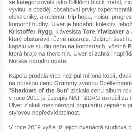
se kategorizovala jako folklórní black metal, n
vyvinul a později obsahoval prvky experimentál
elektroniky, ambientu, trip hopu, noisu, progre
komorní hudby. Ulver je hudební kolektiv, jehož
Kristoffer Rygg
, klávesista
Tore Ylwizaker
a 
který obstarává různé nástroje. Dalších šest 
kapelu ve studiu nebo na koncertech, včetně
P
která hraje na theremin. Ulver si zahráli napříkl
Norské národní opeře.
Kapela prodala více než půl milionů kopií, dva
na norskou cenu Grammy zvanou Spellemannspr
"
Shadows of the Sun
" získalo cenu album ro
v roce 2011 je časopis NATT&DAG označil za ne
Ulver získali mezinárodní popularitu zejména p
stylovou nepředvídatelnost.
V roce 2019 vyšla již jejich dvanáctá studiová 