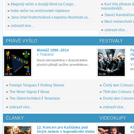
»
Magický večer a dvojitý křest na Cargo...
»
Kurt Vile přiveze
nejosobnější...
»
Indie večer na smíchovské náplavce
»
Slavící Kandráčov
»
Jana Uriel Kratochvílová s kapelou Illuminati.ca...
»
Mezi melancholií a
»
zobrazit více...
»
zobrazit více...
PRÁVĚ VYŠLO
FESTIVALY
Montáž 1996–2014
Fe
»
Traband
rů
g
Nová retrospektiva v dvaceti jedna
V 
písních přináší průřez proměnlivou...
pr
02.08.
02.08.
»
Foreign Tongues
/
Rolling Stones
»
Čtvrtý den Colours:
»
The Wow! Signal
/
Muse
»
Třetí den Colours: 
»
The Silent Architect
/
Teramaze
»
Druhý den Colours: 
»
zobrazit více...
»
zobrazit více...
ČLÁNKY
VIDEOKLIPY
12. Koncert pro Kaštánka pod
Kř
širým nebem v legendárním klubu
si