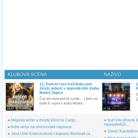
KLUBOVÁ SCÉNA
NAŽIVO
12. Koncert pro Kaštánka pod
Q
širým nebem v legendárním klubu
K
Modrá Vopice
D
Čas letí neskutečně rychle.... I letos se
Q
bude 8. srpna v klubu Modrá...
28.07.
07.08.
»
Magický večer a dvojitý křest na Cargo...
»
Kurt Vile přiveze
nejosobnější...
»
Indie večer na smíchovské náplavce
»
Slavící Kandráčov
»
Jana Uriel Kratochvílová s kapelou Illuminati.ca...
»
Mezi melancholií a