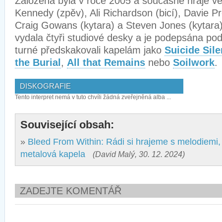
Založená byla v roce 2005 a současně hraje ve
Kennedy (zpěv), Ali Richardson (bicí), Davie P
Craig Gowans (kytara) a Steven Jones (kytara
vydala čtyři studiové desky a je podepsána po
turné předskakovali kapelám jako
Suicide Sil
the Burial
,
All that Remains
nebo
Soilwork
.
DISKOGRAFIE
Tento interpret nemá v tuto chvíli žádná zveřejněná alba ...
Související obsah:
»
Bleed From Within: Rádi si hrajeme s melodiemi,
metalová kapela
(David Malý, 30. 12. 2024)
ZADEJTE KOMENTÁŘ