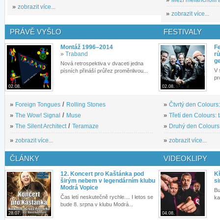
»
zobrazit více...
»
zobrazit více...
PRÁVĚ VYŠLO
FESTIVALY
Montáž 1996–2014
Fe
»
Traband
rů
g
Nová retrospektiva v dvaceti jedna
V 
písních přináší průřez proměnlivou...
pr
02.08.
02.08.
»
Foreign Tongues
/
Rolling Stones
»
Čtvrtý den Colours:
»
The Wow! Signal
/
Muse
»
Třetí den Colours: 
»
The Silent Architect
/
Teramaze
»
Druhý den Colours: 
»
zobrazit více...
»
zobrazit více...
ČLÁNKY
VIDEOKLIPY
12. Koncert pro Kaštánka pod
Kř
širým nebem v legendárním klubu
si
Modrá Vopice
Bu
Čas letí neskutečně rychle.... I letos se
ka
bude 8. srpna v klubu Modrá...
28.07.
04.08.