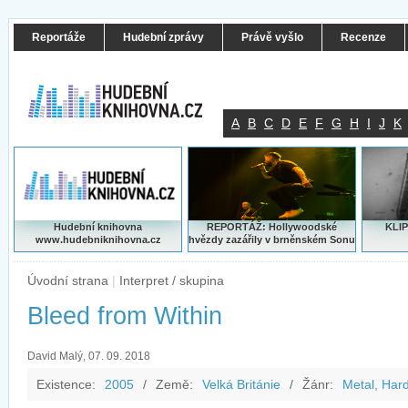
Reportáže
Hudební zprávy
Právě vyšlo
Recenze
A
B
C
D
E
F
G
H
I
J
K
Hudební knihovna
REPORTÁŽ: Hollywoodské
KLIP
www.hudebniknihovna.cz
hvězdy zazářily v brněnském Sonu
Úvodní strana
|
Interpret / skupina
Bleed from Within
David Malý, 07. 09. 2018
Existence:
2005
/
Země:
Velká Británie
/
Žánr:
Metal, Har