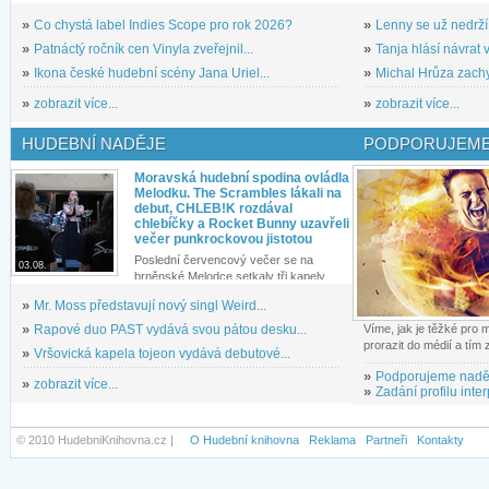
»
Co chystá label Indies Scope pro rok 2026?
»
Lenny se už nedrží
»
Patnáctý ročník cen Vinyla zveřejnil...
»
Tanja hlásí návrat v
»
Ikona české hudební scény Jana Uriel...
»
Michal Hrůza zachyc
»
zobrazit více...
»
zobrazit více...
HUDEBNÍ NADĚJE
PODPORUJEME
Moravská hudební spodina ovládla
Melodku. The Scrambles lákali na
debut, CHLEB!K rozdával
chlebíčky a Rocket Bunny uzavřeli
večer punkrockovou jistotou
Poslední červencový večer se na
03.08.
brněnské Melodce setkaly tři kapely...
»
Mr. Moss představují nový singl Weird...
»
Rapové duo PAST vydává svou pátou desku...
Víme, jak je těžké pro
prorazit do médií a tím
»
Vršovická kapela tojeon vydává debutové...
»
Podporujeme nadě
»
zobrazit více...
»
Zadání profilu inter
© 2010 HudebniKnihovna.cz |
O Hudební knihovna
Reklama
Partneři
Kontakty