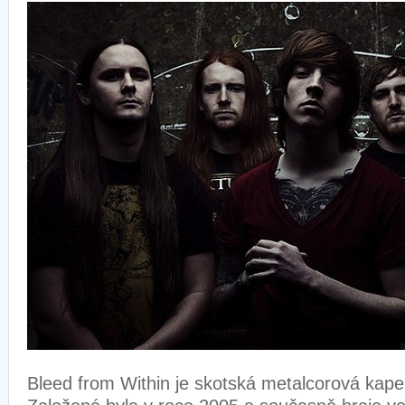
Bleed from Within je skotská metalcorová kape