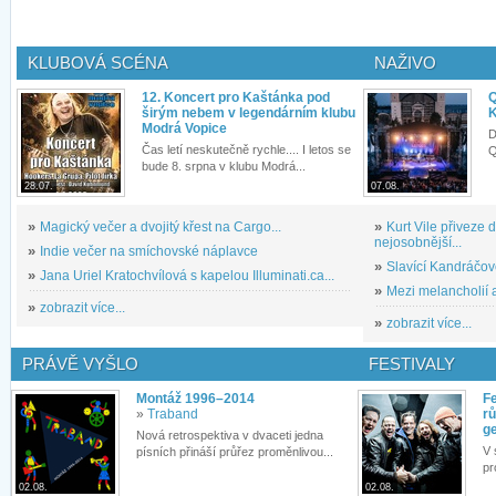
KLUBOVÁ SCÉNA
NAŽIVO
12. Koncert pro Kaštánka pod
Q
širým nebem v legendárním klubu
K
Modrá Vopice
D
Čas letí neskutečně rychle.... I letos se
Q
bude 8. srpna v klubu Modrá...
28.07.
07.08.
»
Magický večer a dvojitý křest na Cargo...
»
Kurt Vile přiveze
nejosobnější...
»
Indie večer na smíchovské náplavce
»
Slavící Kandráčov
»
Jana Uriel Kratochvílová s kapelou Illuminati.ca...
»
Mezi melancholií a
»
zobrazit více...
»
zobrazit více...
PRÁVĚ VYŠLO
FESTIVALY
Montáž 1996–2014
Fe
»
Traband
rů
g
Nová retrospektiva v dvaceti jedna
V 
písních přináší průřez proměnlivou...
pr
02.08.
02.08.