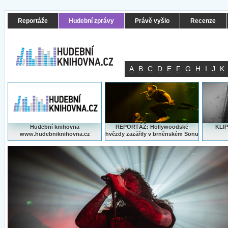
Reportáže
Hudební zprávy
Právě vyšlo
Recenze
A
B
C
D
E
F
G
H
I
J
K
Hudební knihovna
REPORTÁŽ: Hollywoodské
KLIP
www.hudebniknihovna.cz
hvězdy zazářily v brněnském Sonu