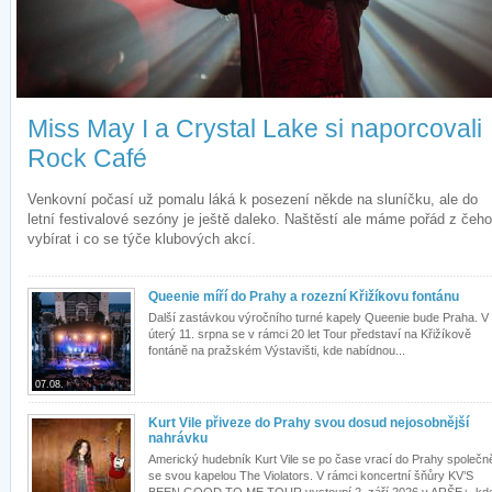
Miss May I a Crystal Lake si naporcovali
Rock Café
Venkovní počasí už pomalu láká k posezení někde na sluníčku, ale do
letní festivalové sezóny je ještě daleko. Naštěstí ale máme pořád z čeho
vybírat i co se týče klubových akcí.
Queenie míří do Prahy a rozezní Křižíkovu fontánu
Další zastávkou výročního turné kapely Queenie bude Praha. V
úterý 11. srpna se v rámci 20 let Tour představí na Křižíkově
fontáně na pražském Výstavišti, kde nabídnou...
07.08.
Kurt Vile přiveze do Prahy svou dosud nejosobnější
nahrávku
Americký hudebník Kurt Vile se po čase vrací do Prahy společn
se svou kapelou The Violators. V rámci koncertní šňůry KV’S