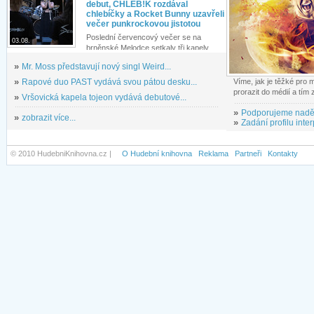
debut, CHLEB!K rozdával
chlebíčky a Rocket Bunny uzavřeli
večer punkrockovou jistotou
Poslední červencový večer se na
03.08.
brněnské Melodce setkaly tři kapely...
»
Mr. Moss představují nový singl Weird...
»
Rapové duo PAST vydává svou pátou desku...
Víme, jak je těžké pro
prorazit do médií a tím
»
Vršovická kapela tojeon vydává debutové...
»
Podporujeme nadě
»
zobrazit více...
»
Zadání profilu inter
© 2010 HudebniKnihovna.cz |
O Hudební knihovna
Reklama
Partneři
Kontakty