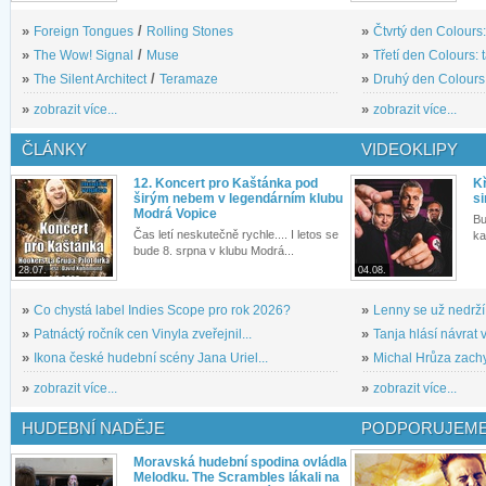
»
Foreign Tongues
/
Rolling Stones
»
Čtvrtý den Colours:
»
The Wow! Signal
/
Muse
»
Třetí den Colours: 
»
The Silent Architect
/
Teramaze
»
Druhý den Colours: 
»
zobrazit více...
»
zobrazit více...
ČLÁNKY
VIDEOKLIPY
12. Koncert pro Kaštánka pod
Kř
širým nebem v legendárním klubu
si
Modrá Vopice
Bu
Čas letí neskutečně rychle.... I letos se
ka
bude 8. srpna v klubu Modrá...
28.07.
04.08.
»
Co chystá label Indies Scope pro rok 2026?
»
Lenny se už nedrží
»
Patnáctý ročník cen Vinyla zveřejnil...
»
Tanja hlásí návrat v
»
Ikona české hudební scény Jana Uriel...
»
Michal Hrůza zachyc
»
zobrazit více...
»
zobrazit více...
HUDEBNÍ NADĚJE
PODPORUJEME
Moravská hudební spodina ovládla
Melodku. The Scrambles lákali na