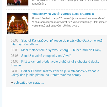
BEEN GOOD TO ME TOUR vystoupí 2. září 2026 v ARŠE+, kd
fanouškům...
07.08.
Vstupenky na Veveří vyhrály Lucie a Gabriela
Putovní festival Hrady CZ pokračuje o tomto víkendu na Veveří.
V naší soutěži jste moli vyhrát 2x2 volné vstupenky. Děkujeme 
velké množství odpovědí, většina byla...
06.08.
05.08.
Slavící Kandráčovci přivezou do pražského Gauče největší
hity i výroční album
05.08.
Mezi melancholií a syrovou energií – h3nce míří do Prahy
05.08.
Soutěž o volné vstupenky na Veveří
04.08.
Kříž a kamení představuje druhý singl z chystané desky
Insanie
04.08.
Bert & Friends: Každý koncert je wimbledonský zápas a
každý den je bílé plátno, na kterém tvoříme obrazy.
»
zobrazit více zpráv ...