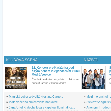
KLUBOVÁ SCÉNA
NAŽIVO
12. Koncert pro Kaštánka pod
S
širým nebem v legendárním klubu
p
Modrá Vopice
v
Čas letí neskutečně rychle.... I letos se
O
bude 8. srpna v klubu Modrá...
s
28.07.
05.08.
»
Magický večer a dvojitý křest na Cargo...
»
Mezi melancholií a
»
Indie večer na smíchovské náplavce
»
Steve'n'Seagulls v 
»
Jana Uriel Kratochvílová s kapelou Illuminati.ca...
»
Anonymní hudební 