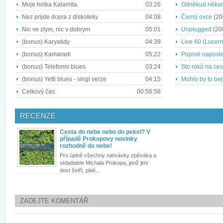
Moje holka Kalamita
03:26
Odněkud něka
Nez prijde dcera z diskoteky
04:08
Černý ovce
(20
Nic ve zlym, nic v dobrym
05:01
Unplugged
(20
(bonus) Karyatidy
04:39
Live 60 (Lucer
(bonus) Kamaradi
05:22
Poprvé naposl
(bonus) Telefonni blues
03:24
Sto roků na ces
(bonus) Yetti blues - singl verze
04:15
Mohlo by to bejt
Celkový čas:
00:56:56
RECENZE
Cesta do nebe nebo do pekel? V
případě Prokopovy novinky
rozhodně do nebe!
Pro úplně všechny nahrávky zpěváka a
skladatele Michala Prokopa, jenž jimi
dost šetří, platí...
ZADEJTE KOMENTÁŘ