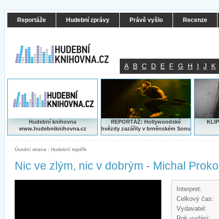
Reportáže
Hudební zprávy
Právě vyšlo
Recenze
A
B
C
D
E
F
G
H
I
J
K
Hudební knihovna
REPORTÁŽ: Hollywoodské
KLIP
www.hudebniknihovna.cz
hvězdy zazářily v brněnském Sonu
Úvodní strana
|
Hudební rejstřík
Nic ve zlým, nic v dobrým - Michal Prok
Interpret:
Celkový čas:
Vydavatel:
Rok vydání: