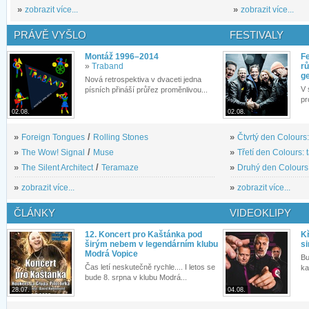
»
zobrazit více...
»
zobrazit více...
PRÁVĚ VYŠLO
FESTIVALY
Montáž 1996–2014
Fe
»
Traband
rů
g
Nová retrospektiva v dvaceti jedna
V 
písních přináší průřez proměnlivou...
pr
02.08.
02.08.
»
Foreign Tongues
/
Rolling Stones
»
Čtvrtý den Colours:
»
The Wow! Signal
/
Muse
»
Třetí den Colours: 
»
The Silent Architect
/
Teramaze
»
Druhý den Colours: 
»
zobrazit více...
»
zobrazit více...
ČLÁNKY
VIDEOKLIPY
12. Koncert pro Kaštánka pod
Kř
širým nebem v legendárním klubu
si
Modrá Vopice
Bu
Čas letí neskutečně rychle.... I letos se
ka
bude 8. srpna v klubu Modrá...
28.07.
04.08.