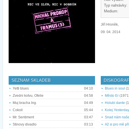
Typ nahrávky:
Medium:
Jiří Hroněk,
09. 04. 2014
SEZNAM SKLADEB
DISKOGRAF
Yetti blues
04:10
Blues in soul
(1
Zvedni kotvu, Ofelie
04:58
Město Er
(1971
Muj bracha Ing.
04:49
Holubí dante
(1
Cokoli
05:44
Kolej Yesterda
Mr. Sentiment
03:47
Snad nám naše
Stinovy divadlo
03:13
Až si pro mě př