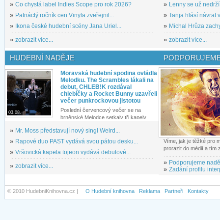
»
Co chystá label Indies Scope pro rok 2026?
»
Lenny se už nedrží
»
Patnáctý ročník cen Vinyla zveřejnil...
»
Tanja hlásí návrat v
»
Ikona české hudební scény Jana Uriel...
»
Michal Hrůza zachyc
»
zobrazit více...
»
zobrazit více...
HUDEBNÍ NADĚJE
PODPORUJEME
Moravská hudební spodina ovládla
Melodku. The Scrambles lákali na
debut, CHLEB!K rozdával
chlebíčky a Rocket Bunny uzavřeli
večer punkrockovou jistotou
Poslední červencový večer se na
03.08.
brněnské Melodce setkaly tři kapely...
»
Mr. Moss představují nový singl Weird...
»
Rapové duo PAST vydává svou pátou desku...
Víme, jak je těžké pro
prorazit do médií a tím
»
Vršovická kapela tojeon vydává debutové...
»
Podporujeme nadě
»
zobrazit více...
»
Zadání profilu inter
© 2010 HudebniKnihovna.cz |
O Hudební knihovna
Reklama
Partneři
Kontakty