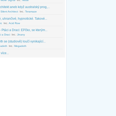
 Wow! Signal
Int.:
Muse
chitekt aneb když australský prog,...
Silent Architect
Int.:
Teramaze
, uhrančivé, hypnotické. Takové...
ic
Int.:
Acid Row
 Ptáci a Draci: EPčko, se kterým...
i a Draci
Int.:
Jinany
 se (studiově) loučí vynikající...
adeth
Int.:
Megadeth
 více...