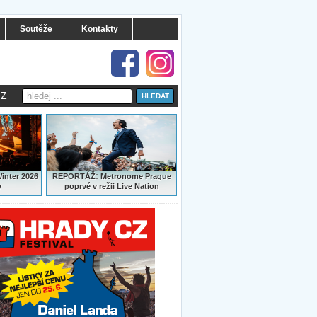
Soutěže
Kontakty
Z
:
Winter 2026
REPORTÁŽ
Metronome Prague
y
poprvé v režii Live Nation