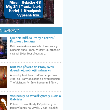
NÍ ZPRÁVY
Queenie míří do Prahy a rozezní
Křižíkovu fontánu
Další zastávkou výročního turné kapely
Queenie bude Praha. V úterý 11. srpna se
v rámci 20 let Tour představí...
Kurt Vile přiveze do Prahy svou
dosud nejosobnější nahrávku
Americký hudebník Kurt Vile se po čase
vrací do Prahy společně se svou kapelou
The Violators. V rámci koncertní šňůry...
Vstupenky na Veveří vyhrály Lucie a
Gabriela
Putovní festival Hrady CZ pokračuje o
tomto víkendu na Veveří. V naší soutěži