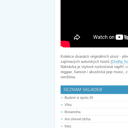
Kolekce dvanácti originálních písní - p
zajímavých autorských hostů (
Ondřej S
Nahrávka je stylově rozkročená napříč c
reggae, šanson i akustická pop music, zn
romština.
SEZNAM SKLADEB
Budem si spolu žít
Vřes
Bosanoha
Ani ohevet otcha
Klec