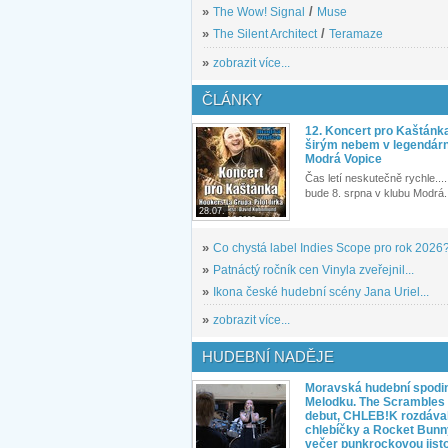
»
The Wow! Signal
/
Muse
»
The Silent Architect
/
Teramaze
»
zobrazit více...
ČLÁNKY
12. Koncert pro Kaštánk
širým nebem v legendár
Modrá Vopice
Čas letí neskutečně rychle.... 
bude 8. srpna v klubu Modrá.
28.07.
»
Co chystá label Indies Scope pro rok 2026
»
Patnáctý ročník cen Vinyla zveřejnil...
»
Ikona české hudební scény Jana Uriel...
»
zobrazit více...
HUDEBNÍ NADĚJE
Moravská hudební spodin
Melodku. The Scrambles l
debut, CHLEB!K rozdáva
chlebíčky a Rocket Bunn
večer punkrockovou jist