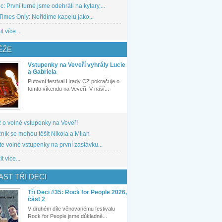
: První turné jsme odehráli na kytary,...
imes Only: Neřídíme kapelu jako...
t více...
ĚŽE
Vstupenky na Veveří vyhrály Lucie
a Gabriela
Putovní festival Hrady CZ pokračuje o
tomto víkendu na Veveří. V naší...
 o volné vstupenky na Veveří
ník se mohou těšit Nikola a Milan
te volné vstupenky na první zastávku...
t více...
ST TŘI DECI
Tři Deci #35: Rock for People 2026,
část 2
V druhém díle věnovanému festivalu
Rock for People jsme důkladně...