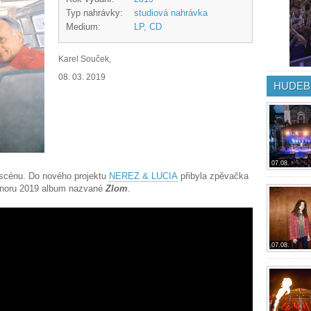
Typ nahrávky:
studiová nahrávka
Medium:
LP, CD
Karel Souček,
08. 03. 2019
HUDEB
07.08.
 scénu. Do nového projektu
NEREZ & LUCIA
přibyla zpěvačka
únoru 2019 album nazvané
Zlom
.
07.08.