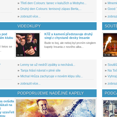
»
Třetí den Colours: tanec v kalužích a Mobyho...
»
Mnemic
»
Druhý den Colours: tenisový zápas Berta,...
»
Good T
»
zobrazit více...
»
zobrazi
VIDEOKLIPY
SOUT
a pod
Kříž a kamení představuje druhý
ním klubu
singl z chystané desky Insanie
Bude to boj, ale neboj byl prvním singlem
I letos se
kapely Insania z nového alba...
..
04.08.
06.08.
?
»
Lenny se už nedrží zpátky a nechává...
»
Soutěž
»
Tanja hlásí návrat v plné síle
»
Na Toč
»
Michal Hrůza zachycuje v novém klipu sílu...
»
Vyhraj
»
zobrazit více...
»
zobrazi
PODPORUJEME NADĚJNÉ KAPELY
PODCA
a ovládla
ákali na
l
y uzavřeli
otou