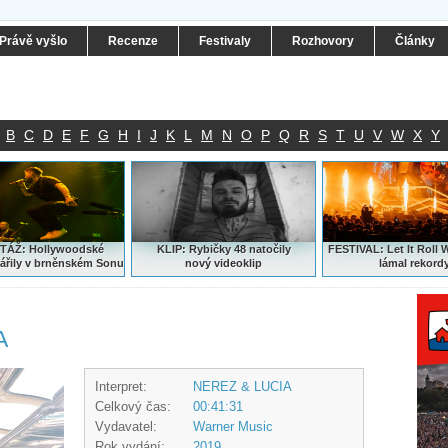
Právě vyšlo
Recenze
Festivaly
Rozhovory
Články
B
C
D
E
F
G
H
I
J
K
L
M
N
O
P
Q
R
S
T
U
V
W
X
Y
ÁŽ: Hollywoodské
KLIP: Rybičky 48 natočily
FESTIVAL:
Let It Roll 
ářily v brněnském Sonu
nový
videoklip
lámal rekord
A
Interpret:
NEREZ & LUCIA
Celkový čas:
00:41:31
Vydavatel:
Warner Music
Rok vydání:
2019