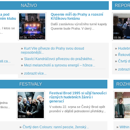
NAŽIVO
REPOR
ka pod
Queenie míří do Prahy a rozezní
ním klubu
Křižíkovu fontánu
Další zastávkou výročního turné kapely
. I letos se
Queenie bude Praha. V úterý...
...
07.08.
03.08.
»
Kurt Vile přiveze do Prahy svou dosud
»
Hudební
nejosobnější...
»
Řekové 
»
Slavící Kandráčovci přivezou do pražského...
i.ca...
»
Čtvrtý 
»
Mezi melancholií a syrovou energií – h3nce...
»
zobrazit
»
zobrazit více...
FESTIVALY
ROZH
Festival Brod 1995 si užijí fanoušci
různých hudebních žánrů i
generací
 jedna
V sobotu 22. srpna se Český Brod opět
livou...
promění v dějiště jednodenní přehlídky...
02.08.
04.08.
»
Čtvrtý den Colours: ranní peozie, ženský...
»
Within