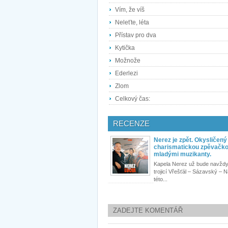
Vím, že víš
Neleťte, léta
Přístav pro dva
Kytička
Možnože
Ederlezi
Zlom
Celkový čas:
RECENZE
Nerez je zpět. Okysličený
charismatickou zpěvačko
mladými muzikanty.
Kapela Nerez už bude navždy
trojicí Vřešťál – Sázavský – 
této...
ZADEJTE KOMENTÁŘ