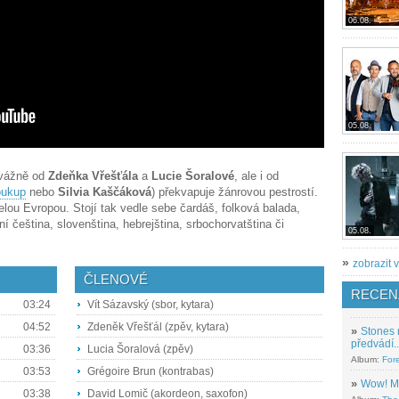
06.08.
05.08.
řevážně od
Zdeňka Vřešťála
a
Lucie Šoralové
, ale i od
oukup
nebo
Silvia Kaščáková
) překvapuje žánrovou pestrostí.
elou Evropou. Stojí tak vedle sebe čardáš, folková balada,
í čeština, slovenština, hebrejština, srbochorvatština či
05.08.
»
zobrazit v
ČLENOVÉ
RECEN
03:24
Vít Sázavský (sbor, kytara)
04:52
Zdeněk Vřešťál (zpěv, kytara)
»
Stones 
předvádí..
03:36
Lucia Šoralová (zpěv)
Album:
For
03:53
Grégoire Brun (kontrabas)
»
Wow! M
03:38
David Lomič (akordeon, saxofon)