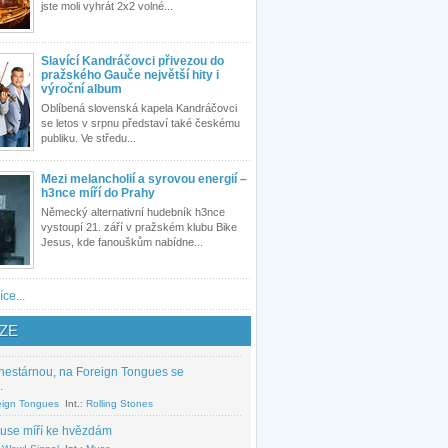
jste moli vyhrát 2x2 volné...
Slavící Kandráčovci přivezou do
pražského Gauče největší hity i
výroční album
Oblíbená slovenská kapela Kandráčovci
se letos v srpnu představí také českému
publiku. Ve středu...
Mezi melancholií a syrovou energií –
h3nce míří do Prahy
Německý alternativní hudebník h3nce
vystoupí 21. září v pražském klubu Bike
Jesus, kde fanouškům nabídne...
íce...
ZE
nestárnou, na Foreign Tongues se
.
eign Tongues
Int.:
Rolling Stones
use míří ke hvězdám