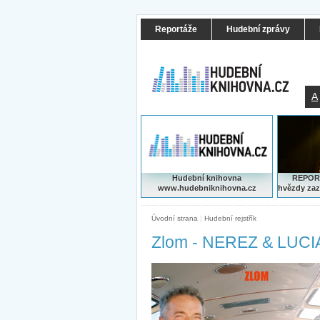
Reportáže
Hudební zprávy
A
Hudební knihovna
REPORT
www.hudebniknihovna.cz
hvězdy zaz
Úvodní strana
|
Hudební rejstřík
Zlom - NEREZ & LUCI