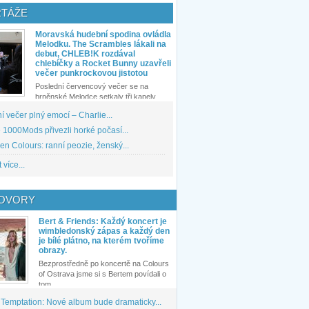
TÁŽE
Moravská hudební spodina ovládla
Melodku. The Scrambles lákali na
debut, CHLEB!K rozdával
chlebíčky a Rocket Bunny uzavřeli
večer punkrockovou jistotou
Poslední červencový večer se na
brněnské Melodce setkaly tři kapely...
 večer plný emocí – Charlie...
1000Mods přivezli horké počasí...
den Colours: ranní peozie, ženský...
 více...
OVORY
Bert & Friends: Každý koncert je
wimbledonský zápas a každý den
je bílé plátno, na kterém tvoříme
obrazy.
Bezprostředně po koncertě na Colours
of Ostrava jsme si s Bertem povídali o
tom,...
 Temptation: Nové album bude dramaticky...