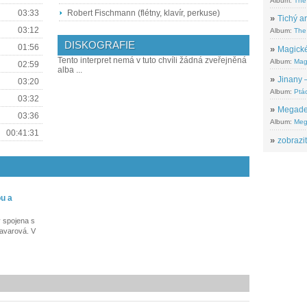
Album:
The
03:33
Robert Fischmann (flétny, klavír, perkuse)
»
Tichý ar
03:12
Album:
The 
DISKOGRAFIE
01:56
»
Magické
Tento interpret nemá v tuto chvíli žádná zveřejněná
Album:
Mag
02:59
alba ...
»
Jinany –
03:20
Album:
Ptác
03:32
»
Megadeth
03:36
Album:
Meg
00:41:31
»
zobrazit
u a
 spojena s
Navarová. V