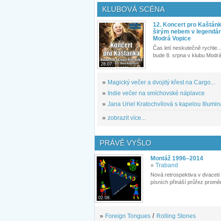
KLUBOVÁ SCÉNA
12. Koncert pro Kaštán
širým nebem v legendár
Modrá Vopice
Čas letí neskutečně rychle...
bude 8. srpna v klubu Modrá
28.07.
»
Magický večer a dvojitý křest na Cargo...
»
Indie večer na smíchovské náplavce
»
Jana Uriel Kratochvílová s kapelou Illuminat
»
zobrazit více...
PRÁVĚ VYŠLO
Montáž 1996–2014
»
Traband
Nová retrospektiva v dvaceti
písních přináší průřez proměn
02.08.
»
Foreign Tongues
/
Rolling Stones