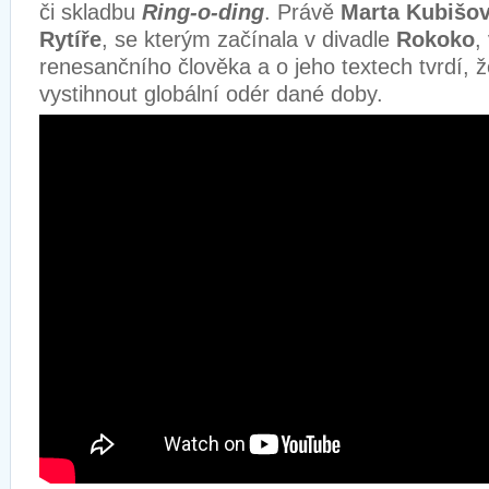
či skladbu
Ring-o-ding
. Právě
Marta Kubišo
Rytíře
, se kterým začínala v divadle
Rokoko
,
renesančního člověka a o jeho textech tvrdí, 
vystihnout globální odér dané doby.