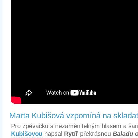
Marta Kubišová vzpomíná na skladat
Pro zpěvačku s nezaměnitelným hlasem a š
Kubišovou
napsal
Rytíř
překrásnou
Baladu o