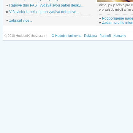
»
Rapové duo PAST vydává svou pátou desku...
Víme, jak je těžké pro
prorazit do médií a tím
»
Vršovická kapela tojeon vydává debutové...
»
Podporujeme nadě
»
zobrazit více...
»
Zadání profilu inter
© 2010 HudebniKnihovna.cz |
O Hudební knihovna
Reklama
Partneři
Kontakty