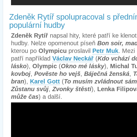
Zdeněk Rytíř spolupracoval s předním
populární hudby
Zdeněk Rytíř
napsal hity, které patří ke klen
hudby. Nelze opomenout píseň
Bon soir, mad
kterou po
Olympicu
proslavil
Petr Muk
. Mezi 
patří například
Václav Neckář
(
Kdo vchází d
lásko
),
Olympic
(
Okno mé lásky
),
Michal T
kovboj
,
Pověste ho vejš
,
Báječná ženská
,
T
bran
),
Karel Gott
(
To musím zvládnout sám
Zůstanu svůj
,
Zvonky štěstí
),
Lenka Filipov
může čas
) a další.