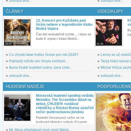
»
zobrazit více...
»
zobrazit více...
ČLÁNKY
VIDEOKLIPY
12. Koncert pro Kaštánka pod
Kř
širým nebem v legendárním klubu
si
Modrá Vopice
Bu
Čas letí neskutečně rychle.... I letos se
ka
bude 8. srpna v klubu Modrá...
28.07.
04.08.
»
Co chystá label Indies Scope pro rok 2026?
»
Lenny se už nedrží
»
Patnáctý ročník cen Vinyla zveřejnil...
»
Tanja hlásí návrat v
»
Ikona české hudební scény Jana Uriel...
»
Michal Hrůza zachyc
»
zobrazit více...
»
zobrazit více...
HUDEBNÍ NADĚJE
PODPORUJEME
Moravská hudební spodina ovládla
Melodku. The Scrambles lákali na
debut, CHLEB!K rozdával
chlebíčky a Rocket Bunny uzavřeli
večer punkrockovou jistotou
Poslední červencový večer se na
03.08.
brněnské Melodce setkaly tři kapely...
»
Mr. Moss představují nový singl Weird...