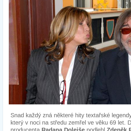
Snad každý zná některé hity textařské legend
který v noci na středu zemřel ve věku 69 let. D
producenta
Radana Dolejše
podlehl
Zdeněk R