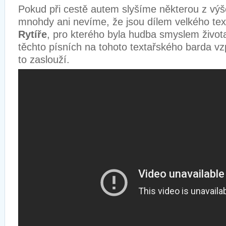
Pokud při cestě autem slyšíme některou z výš
mnohdy ani nevíme, že jsou dílem velkého te
Rytíře
, pro kterého byla hudba smyslem života
těchto písních na tohoto textařského barda vz
to zaslouží.