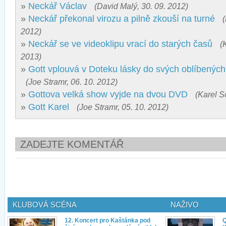
»
Neckář Václav
(David Malý, 30. 09. 2012)
»
Neckář překonal virozu a pilně zkouší na turné
2012)
»
Neckář se ve videoklipu vrací do starých časů
(
2013)
»
Gott vplouvá v Doteku lásky do svých oblíbenýc
(Joe Stramr, 06. 10. 2012)
»
Gottova velká show vyjde na dvou DVD
(Karel S
»
Gott Karel
(Joe Stramr, 05. 10. 2012)
ZADEJTE KOMENTÁŘ
KLUBOVÁ SCÉNA
NAŽIVO
12. Koncert pro Kaštánka pod
Q