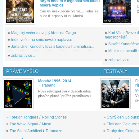
širým nebem v legendárním klubu
K
Modrá Vopice
D
Čas letí neskutečně rychle.... I letos se
Q
bude 8. srpna v klubu Modrá...
28.07.
07.08.
»
Magický večer a dvojitý křest na Cargo...
»
Kurt Vile přiveze
nejosobnější...
»
Indie večer na smíchovské náplavce
»
Slavící Kandráčov
»
Jana Uriel Kratochvílová s kapelou Illuminati.ca...
»
Mezi melancholií a
»
zobrazit více...
»
zobrazit více...
PRÁVĚ VYŠLO
FESTIVALY
Montáž 1996–2014
Fe
»
Traband
rů
g
Nová retrospektiva v dvaceti jedna
V 
písních přináší průřez proměnlivou...
pr
02.08.
02.08.
»
Foreign Tongues
/
Rolling Stones
»
Čtvrtý den Colours:
»
The Wow! Signal
/
Muse
»
Třetí den Colours: 
»
The Silent Architect
/
Teramaze
»
Druhý den Colours: 