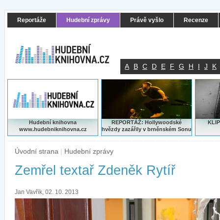
Reportáže
Hudební zprávy
Právě vyšlo
Recenze
A
B
C
D
E
F
G
H
I
J
K
Hudební knihovna
REPORTÁŽ: Hollywoodské
KLIP
www.hudebniknihovna.cz
hvězdy zazářily v brněnském Sonu
Úvodní strana
|
Hudební zprávy
Zemřel textař Zdeněk Rytíř
Jan Vavřík, 02. 10. 2013