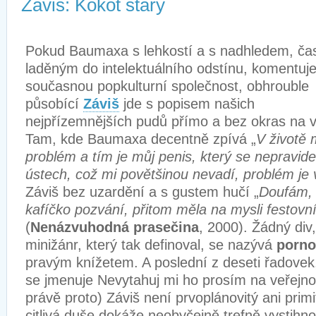
Záviš: Kokot starý
Pokud Baumaxa s lehkostí a s nadhledem, ča
laděným do intelektuálního odstínu, komentuj
současnou popkulturní společnost, obhrouble
působící
Záviš
jde s popisem našich
nejpřízemnějších pudů přímo a bez okras na v
Tam, kde Baumaxa decentně zpívá „
V životě
problém a tím je můj penis, který se nepravidel
ústech, což mi povětšinou nevadí, problém je 
Záviš bez uzardění a s gustem hučí „
Doufám, 
kafíčko pozvání, přitom měla na mysli festovn
(
Nenázvuhodná prasečina
, 2000). Žádný div
minižánr, který tak definoval, se nazývá
porno
pravým knížetem. A poslední z deseti řadovek
se jmenuje Nevytahuj mi ho prosím na veřejno
právě proto) Záviš není prvoplánovitý ani primi
citlivá duše dokáže neobyčejně trefně vystihn