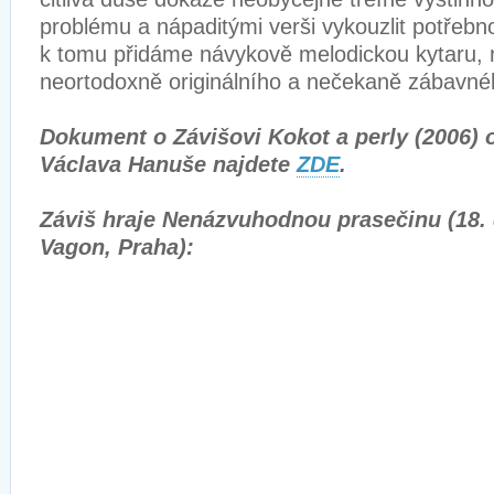
problému a nápaditými verši vykouzlit potřeb
k tomu přidáme návykově melodickou kytaru,
neortodoxně originálního a nečekaně zábavnéh
Dokument o Závišovi Kokot a perly (2006) o
Václava Hanuše najdete
ZDE
.
Záviš hraje Nenázvuhodnou prasečinu (18. 
Vagon, Praha):