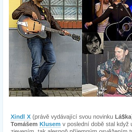
Xindl X
(právě vydávající svou novinku
Lá$ka
Tomášem
Klusem
v poslední době stal když
zjevením, tak alespoň příjemným osvěžením 