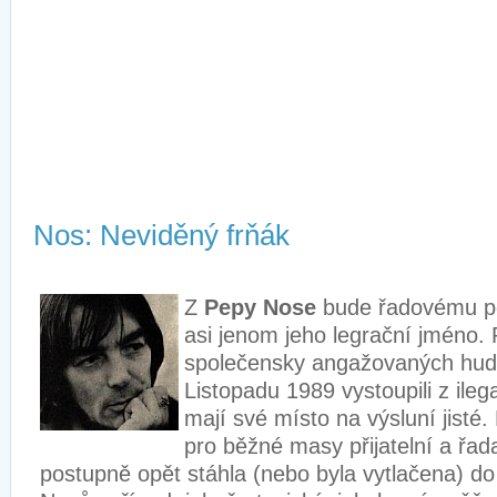
Nos: Neviděný frňák
Z
Pepy Nose
bude řadovému p
asi jenom jeho legrační jméno. 
společensky angažovaných hude
Listopadu 1989 vystoupili z ilega
mají své místo na výsluní jisté.
pro běžné masy přijatelní a řad
postupně opět stáhla (nebo byla vytlačena) do ú