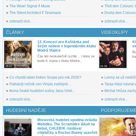
»
The Wow! Signal
/
Muse
»
Třetí den Colours: 
»
The Silent Architect
/
Teramaze
»
Druhý den Colours: 
»
zobrazit více...
»
zobrazit více...
ČLÁNKY
VIDEOKLIPY
12. Koncert pro Kaštánka pod
Kř
širým nebem v legendárním klubu
si
Modrá Vopice
Bu
Čas letí neskutečně rychle.... I letos se
ka
bude 8. srpna v klubu Modrá...
28.07.
04.08.
»
Co chystá label Indies Scope pro rok 2026?
»
Lenny se už nedrží
»
Patnáctý ročník cen Vinyla zveřejnil...
»
Tanja hlásí návrat v
»
Ikona české hudební scény Jana Uriel...
»
Michal Hrůza zachyc
»
zobrazit více...
»
zobrazit více...
HUDEBNÍ NADĚJE
PODPORUJEME
Moravská hudební spodina ovládla
Melodku. The Scrambles lákali na
debut, CHLEB!K rozdával
chlebíčky a Rocket Bunny uzavřeli