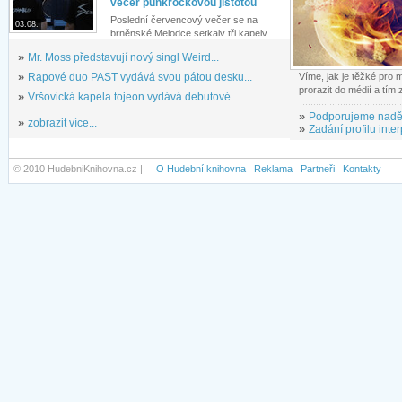
večer punkrockovou jistotou
Poslední červencový večer se na
03.08.
brněnské Melodce setkaly tři kapely...
»
Mr. Moss představují nový singl Weird...
»
Rapové duo PAST vydává svou pátou desku...
Víme, jak je těžké pro
prorazit do médií a tím
»
Vršovická kapela tojeon vydává debutové...
»
Podporujeme nadě
»
zobrazit více...
»
Zadání profilu inter
© 2010 HudebniKnihovna.cz |
O Hudební knihovna
Reklama
Partneři
Kontakty