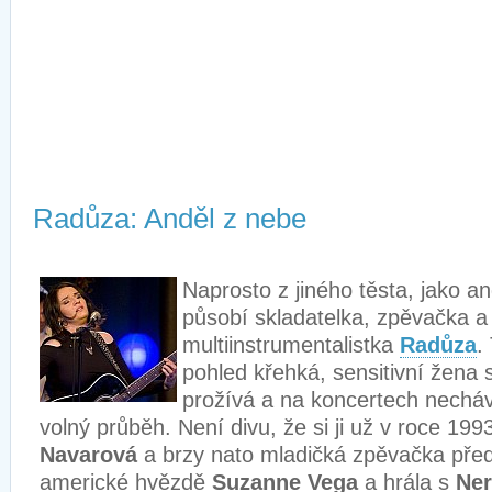
Radůza: Anděl z nebe
Naprosto z jiného těsta, jako an
působí skladatelka, zpěvačka a
multiinstrumentalistka
Radůza
.
pohled křehká, sensitivní žena
prožívá a na koncertech nech
volný průběh. Není divu, že si ji už v roce 19
Navarová
a brzy nato mladičká zpěvačka pře
americké hvězdě
Suzanne Vega
a hrála s
Ne