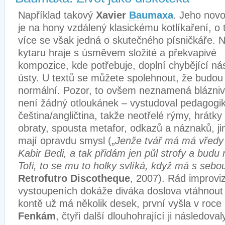
Například takový
Xavier
Baumaxa
. Jeho novo
je na hony vzdálený klasickému kotlíkaření, o 
více se však jedná o skutečného písničkáře. 
kytaru hraje s úsměvem složité a překvapivé
kompozice, kde potřebuje, doplní chybějící nás
ústy. U textů se můžete spolehnout, že budou 
normální. Pozor, to ovšem neznamená blázniv
není žádný otloukánek – vystudoval pedagogi
čeština/angličtina, takže neotřelé rýmy, hrátk
obraty, spousta metafor, odkazů a náznaků, jim
mají opravdu smysl („
Jenže tvář má má vředy
Kabir Bedi, a tak přidám jen půl strofy a budu
Tofi, to se mu to holky svlíká, když má s sebo
Retrofutro Discotheque
, 2007). Rád improviz
vystoupeních dokáže diváka doslova vtáhnout
kontě už má několik desek, první vyšla v roc
Fenkám
, čtyři další dlouhohrající ji následoval