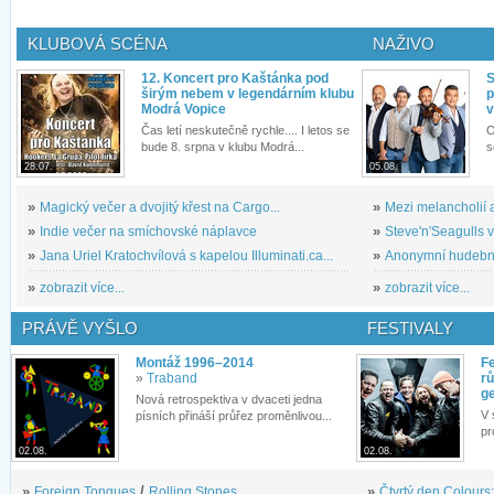
KLUBOVÁ SCÉNA
NAŽIVO
12. Koncert pro Kaštánka pod
S
širým nebem v legendárním klubu
p
Modrá Vopice
v
Čas letí neskutečně rychle.... I letos se
O
bude 8. srpna v klubu Modrá...
s
28.07.
05.08.
»
Magický večer a dvojitý křest na Cargo...
»
Mezi melancholií a
»
Indie večer na smíchovské náplavce
»
Steve'n'Seagulls v 
»
Jana Uriel Kratochvílová s kapelou Illuminati.ca...
»
Anonymní hudební 
»
zobrazit více...
»
zobrazit více...
PRÁVĚ VYŠLO
FESTIVALY
Montáž 1996–2014
Fe
»
Traband
rů
g
Nová retrospektiva v dvaceti jedna
V 
písních přináší průřez proměnlivou...
pr
02.08.
02.08.
»
Foreign Tongues
/
Rolling Stones
»
Čtvrtý den Colours: