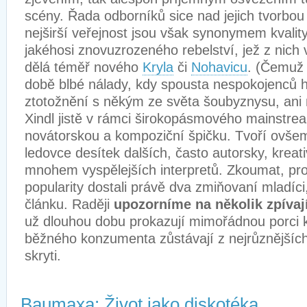
scény. Řada odborníků sice nad jejich tvorbou
nejširší veřejnost jsou však synonymem kvality,
jakéhosi znovuzrozeného rebelství, jež z nich
dělá téměř nového
Kryla
či
Nohavicu
. (Čemuž 
době blbé nálady, kdy spousta nespokojenců h
ztotožnění s někým ze světa šoubyznysu, ani ne
Xindl jistě v rámci širokopásmového mainstre
novátorskou a kompoziční špičku. Tvoří ovše
ledovce desítek dalších, často autorsky, kreativ
mnohem vyspělejších interpretů. Zkoumat, pro
popularity dostali právě dva zmiňovaní mladíci
článku. Raději
upozorníme na několik zpívaj
už dlouhou dobu prokazují mimořádnou porci k
běžného konzumenta zůstávají z nejrůznějšíc
skryti.
Baumaxa: Život jako diskotéka