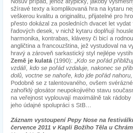
Nosův případ, jehož atypický, jakoby výsměšný
sžíravé texty a komplikovaná hra na kytaru nej
veškerou kvalitu a originalitu, přijatelné pro
přesto dokázal za posledních dvacet let vydat 
řadových desek, v nichž kytaru doplňují housle
harmonika, kontrabas, klávesy či bicí a rodnou
angličtina a francouzština, jež vystudoval na 
hravý a zároveň sarkastický styl nejlépe vystihu
Země je kulatá
(1990): „
Kdo se pořád přibližu
vzdálí, kdo se pořád vzdaluje, nakonec se přib
dolů, voctne se nahoře, kdo jde pořád nahoru
Podobně se z talentovaného, ovšem svérázné
zahořklý glosátor neupokojivého stavu souča
na veřejnost vyplouvají maximálně tak rádob
jeho údajné spolupráci s StB…
Záznam vystoupení Pepy Nose na festiválk
července 2011 v Kapli Božího Těla u Chrám