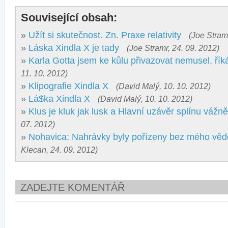
Související obsah:
»
Užít si skutečnost. Zn. Praxe relativity
(Joe Stramr
»
Láska Xindla X je tady
(Joe Stramr, 24. 09. 2012)
»
Karla Gotta jsem ke kůlu přivazovat nemusel, řík
11. 10. 2012)
»
Klipografie Xindla X
(David Malý, 10. 10. 2012)
»
Lá$ka Xindla X
(David Malý, 10. 10. 2012)
»
Klus je kluk jak lusk a Hlavní uzávěr splínu vážn
07. 2012)
»
Nohavica: Nahrávky byly pořízeny bez mého věd
Klecan, 24. 09. 2012)
ZADEJTE KOMENTÁŘ