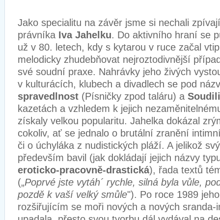
Jako specialitu na závěr jsme si nechali zpívaj
právníka
Iva Jahelku
. Do aktivního hraní se pu
už v 80. letech, kdy s kytarou v ruce začal vti
melodicky zhudebňovat nejroztodivnější přípa
své soudní praxe. Nahrávky jeho živých vysto
v kulturácích, klubech a divadlech se pod náz
spravedlnost
(Písničky zpod taláru) a
Soudil
kazetách a vzhledem k jejich nezaměnitelném
získaly velkou popularitu. Jahelka dokázal zrý
cokoliv, ať se jednalo o brutální zranění intimn
či o úchyláka z nudistických pláží. A jelikož s
především bavil (jak dokládají jejich názvy ty
eroticko-pracovně-drastická
), řada textů té
(„
Poprvé jste vytáh´ rychle, silná byla vůle, po
pozdě k vaší velký smůle
"). Po roce 1989 jeho
rozšiřujícím se moři nových a nových sranda-i
upadala, přesto svou tvorbu dál vydával na d