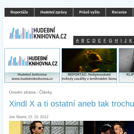
Reportáže
Hudební zprávy
Právě vyšlo
Recenze
A
B
C
D
E
F
G
H
I
J
K
Hudební knihovna
REPORTÁŽ: Hollywoodské
KLIP
www.hudebniknihovna.cz
hvězdy zazářily v brněnském Sonu
Úvodní strana
|
Články
Xindl X a ti ostatní aneb tak trochu 
Joe Stramr, 15. 10. 2012