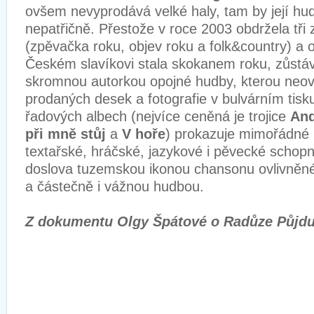
ovšem nevyprodává velké haly, tam by její hud
nepatřičně. Přestože v roce 2003 obdržela tři 
(zpěvačka roku, objev roku a folk&country) a o
Českém slavíkovi stala skokanem roku, zůstá
skromnou autorkou opojné hudby, kterou neov
prodaných desek a fotografie v bulvárním tisk
řadových albech (nejvíce ceněná je trojice
And
při mně stůj
a
V hoře
) prokazuje mimořádné 
textařské, hráčské, jazykové i pěvecké schopn
doslova tuzemskou ikonou chansonu ovlivněné
a částečně i vážnou hudbou.
Z dokumentu Olgy Špátové o Radůze Půjdu