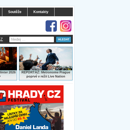
Soutěže
Kontakty
Z
:
Winter 2026
REPORTÁŽ
Metronome Prague
y
poprvé v režii Live Nation