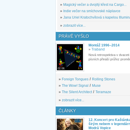
»
Magický večer a dvojitý křest na Cargo...
»
Indie večer na smíchovské náplavce
»
Jana Uriel Kratochvílová s kapelou Illuminat
»
zobrazit více...
PRÁVĚ VYŠLO
Montáž 1996–2014
»
Traband
Nová retrospektiva v dvaceti
písních přináší průřez proměn
02.08.
»
Foreign Tongues
/
Rolling Stones
»
The Wow! Signal
/
Muse
»
The Silent Architect
/
Teramaze
»
zobrazit více...
ČLÁNKY
12. Koncert pro Kaštánk
širým nebem v legendár
Modrá Vopice