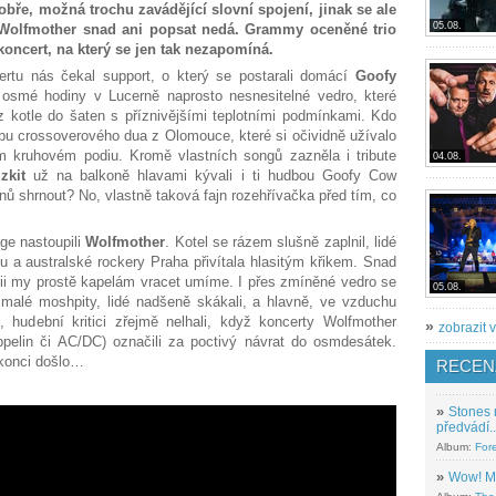
obře, možná trochu zavádějící slovní spojení, jinak se ale
05.08.
y Wolfmother snad ani popsat nedá. Grammy oceněné trio
koncert, na který se jen tak nezapomíná.
tu nás čekal support, o který se postarali domácí
Goofy
 osmé hodiny v Lucerně naprosto nesnesitelné vedro, které
 kotle do šaten s příznivějšími teplotními podmínkami. Kdo
rbu crossoverového dua z Olomouce, které si očividně užívalo
m kruhovém podiu. Kromě vlastních songů zazněla i tribute
04.08.
zkit
už na balkoně hlavami kývali i ti hudbou Goofy Cow
nů shrnout? No, vlastně taková fajn rozehřívačka před tím, co
age nastoupili
Wolfmother
. Kotel se rázem slušně zaplnil, lidé
iu a australské rockery Praha přivítala hlasitým křikem. Snad
ii my prostě kapelám vracet umíme. I přes zmíněné vedro se
05.08.
t malé moshpity, lidé nadšeně skákali, a hlavně, ve vzduchu
 hudební kritici zřejmě nelhali, když koncerty Wolfmother
»
zobrazit v
ppelin či AC/DC) označili za poctivý návrat do osmdesátek.
konci došlo…
RECEN
»
Stones 
předvádí..
Album:
For
»
Wow! M