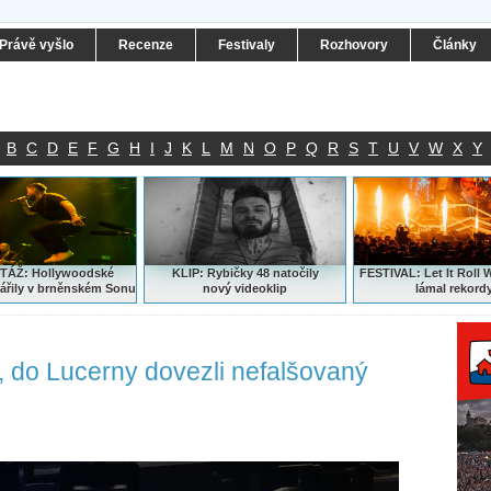
Právě vyšlo
Recenze
Festivaly
Rozhovory
Články
B
C
D
E
F
G
H
I
J
K
L
M
N
O
P
Q
R
S
T
U
V
W
X
Y
ÁŽ: Hollywoodské
KLIP: Rybičky 48 natočily
FESTIVAL:
Let It Roll 
ářily v brněnském Sonu
nový
videoklip
lámal rekord
, do Lucerny dovezli nefalšovaný