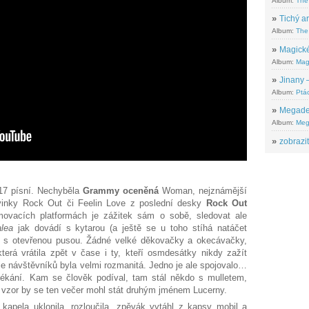
Album:
The
»
Tichý ar
Album:
The 
»
Magické
Album:
Mag
»
Jinany –
Album:
Ptác
»
Megadeth
Album:
Meg
»
zobrazit
17 písní. Nechyběla
Grammy oceněná
Woman, nejznámější
ovinky Rock Out či Feelin Love z poslední desky
Rock Out
movacích platformách je zážitek sám o sobě, sledovat ale
lea
jak dovádí s kytarou (a ještě se u toho stíhá natáčet
 s otevřenou pusou. Žádné velké děkovačky a okecávačky,
která vrátila zpět v čase i ty, kteří osmdesátky nikdy zažít
 návštěvníků byla velmi rozmanitá. Jedno je ale spojovalo…
lékání. Kam se člověk podíval, tam stál někdo s mulletem,
í vzor by se ten večer mohl stát druhým jménem Lucerny.
apela uklonila, rozloučila, zpěvák vytáhl z kapsy mobil a