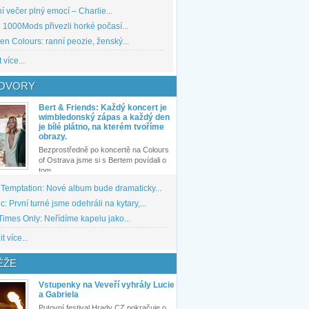
 večer plný emocí – Charlie...
1000Mods přivezli horké počasí...
den Colours: ranní peozie, ženský...
 více...
OVORY
Bert & Friends: Každý koncert je
wimbledonský zápas a každý den
je bílé plátno, na kterém tvoříme
obrazy.
Bezprostředně po koncertě na Colours
of Ostrava jsme si s Bertem povídali o
tom,...
 Temptation: Nové album bude dramaticky...
: První turné jsme odehráli na kytary,...
imes Only: Neřídíme kapelu jako...
t více...
ĚŽE
Vstupenky na Veveří vyhrály Lucie
a Gabriela
Putovní festival Hrady CZ pokračuje o