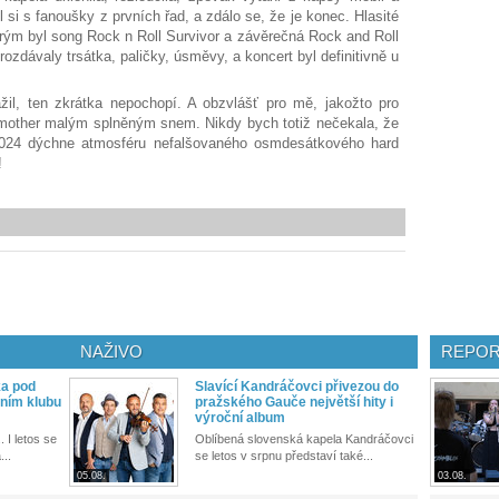
ul si s fanoušky z prvních řad, a zdálo se, že je konec. Hlasité
rým byl song Rock n Roll Survivor a závěrečná Rock and Roll
rozdávaly trsátka, paličky, úsměvy, a koncert byl definitivně u
il, ten zkrátka nepochopí. A obzvlášť pro mě, jakožto pro
fmother malým splněným snem. Nikdy bych totiž nečekala, že
024 dýchne atmosféru nefalšovaného osmdesátkového hard
!
NAŽIVO
REPOR
ka pod
Slavící Kandráčovci přivezou do
ním klubu
pražského Gauče největší hity i
výroční album
. I letos se
Oblíbená slovenská kapela Kandráčovci
...
se letos v srpnu představí také...
05.08.
03.08.