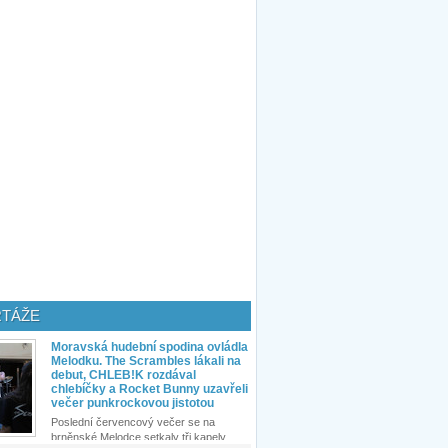
TÁŽE
Moravská hudební spodina ovládla
Melodku. The Scrambles lákali na
debut, CHLEB!K rozdával
chlebíčky a Rocket Bunny uzavřeli
večer punkrockovou jistotou
Poslední červencový večer se na
brněnské Melodce setkaly tři kapely...