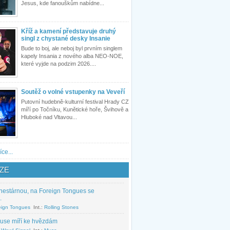
Jesus, kde fanouškům nabídne...
Kříž a kamení představuje druhý
singl z chystané desky Insanie
Bude to boj, ale neboj byl prvním singlem
kapely Insania z nového alba NEO-NOE,
které vyjde na podzim 2026....
Soutěž o volné vstupenky na Veveří
Putovní hudebně-kulturní festival Hrady CZ
míří po Točníku, Kunětické hoře, Švihově a
Hluboké nad Vltavou...
íce...
ZE
nestárnou, na Foreign Tongues se
.
eign Tongues
Int.:
Rolling Stones
use míří ke hvězdám