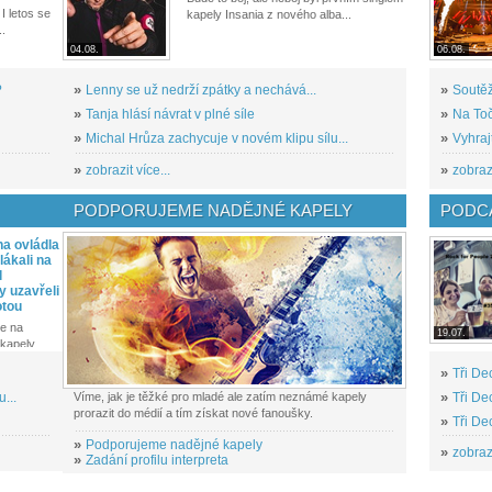
I letos se
kapely Insania z nového alba...
..
04.08.
06.08.
?
»
Lenny se už nedrží zpátky a nechává...
»
Soutěž
»
Tanja hlásí návrat v plné síle
»
Na Toč
»
Michal Hrůza zachycuje v novém klipu sílu...
»
Vyhraj
»
zobrazit více...
»
zobrazi
PODPORUJEME NADĚJNÉ KAPELY
PODCA
a ovládla
ákali na
l
y uzavřeli
otou
e na
19.07.
kapely...
»
Tři De
...
Víme, jak je těžké pro mladé ale zatím neznámé kapely
»
Tři De
prorazit do médií a tím získat nové fanoušky.
»
Tři De
»
Podporujeme nadějné kapely
»
zobrazi
»
Zadání profilu interpreta