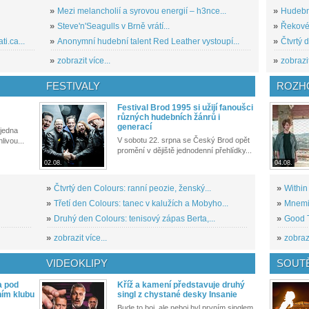
»
Mezi melancholií a syrovou energií – h3nce...
»
Hudební
»
Steve'n'Seagulls v Brně vrátí...
»
Řekové 
i.ca...
»
Anonymní hudební talent Red Leather vystoupí...
»
Čtvrtý 
»
zobrazit více...
»
zobrazit
FESTIVALY
ROZH
Festival Brod 1995 si užijí fanoušci
různých hudebních žánrů i
generací
 jedna
V sobotu 22. srpna se Český Brod opět
livou...
promění v dějiště jednodenní přehlídky...
02.08.
04.08.
»
Čtvrtý den Colours: ranní peozie, ženský...
»
Within
»
Třetí den Colours: tanec v kalužích a Mobyho...
»
Mnemic
»
Druhý den Colours: tenisový zápas Berta,...
»
Good T
»
zobrazit více...
»
zobrazi
VIDEOKLIPY
SOUT
a pod
Kříž a kamení představuje druhý
ním klubu
singl z chystané desky Insanie
Bude to boj, ale neboj byl prvním singlem