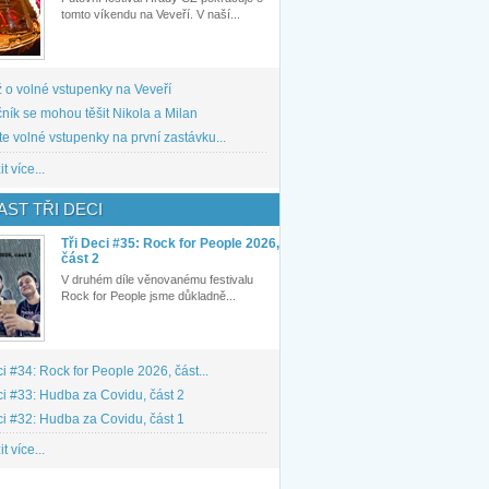
tomto víkendu na Veveří. V naší...
 o volné vstupenky na Veveří
ník se mohou těšit Nikola a Milan
te volné vstupenky na první zastávku...
t více...
ST TŘI DECI
Tři Deci #35: Rock for People 2026,
část 2
V druhém díle věnovanému festivalu
Rock for People jsme důkladně...
ci #34: Rock for People 2026, část...
ci #33: Hudba za Covidu, část 2
ci #32: Hudba za Covidu, část 1
t více...