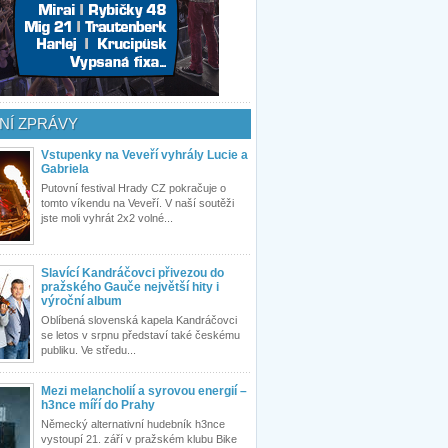
NÍ ZPRÁVY
Vstupenky na Veveří vyhrály Lucie a
Gabriela
Putovní festival Hrady CZ pokračuje o
tomto víkendu na Veveří. V naší soutěži
jste moli vyhrát 2x2 volné...
Slavící Kandráčovci přivezou do
pražského Gauče největší hity i
výroční album
Oblíbená slovenská kapela Kandráčovci
se letos v srpnu představí také českému
publiku. Ve středu...
Mezi melancholií a syrovou energií –
h3nce míří do Prahy
Německý alternativní hudebník h3nce
vystoupí 21. září v pražském klubu Bike