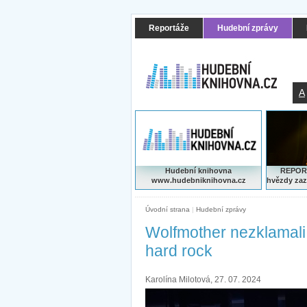
Reportáže
Hudební zprávy
A
Hudební knihovna
REPORT
www.hudebniknihovna.cz
hvězdy zaz
Úvodní strana
|
Hudební zprávy
Wolfmother nezklamali
hard rock
Karolína Milotová, 27. 07. 2024