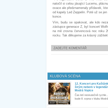
natočil si celou jásající Lucernu, plácn
ovace ale předznamenaly přídavek, kte
od kapely Led Zeppelin. Poté už se jen 
konce.
Vím, budu se opakovat, ale kdo nezaž
zástupce generace Z, byl koncert Wol
na mě zrovna červencová noc roku 2
rocku. Tak děkujeme za krásný zážitek
ZADEJTE KOMENTÁŘ
KLUBOVÁ SCÉNA
12. Koncert pro Kaštán
širým nebem v legendár
Modrá Vopice
Čas letí neskutečně rychle...
bude 8. srpna v klubu Modrá
28.07.