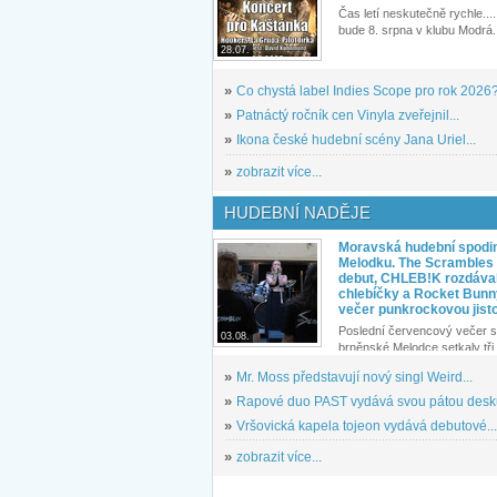
Čas letí neskutečně rychle.... 
bude 8. srpna v klubu Modrá.
28.07.
»
Co chystá label Indies Scope pro rok 2026
»
Patnáctý ročník cen Vinyla zveřejnil...
»
Ikona české hudební scény Jana Uriel...
»
zobrazit více...
HUDEBNÍ NADĚJE
Moravská hudební spodin
Melodku. The Scrambles l
debut, CHLEB!K rozdáva
chlebíčky a Rocket Bunn
večer punkrockovou jist
Poslední červencový večer s
03.08.
brněnské Melodce setkaly tři 
»
Mr. Moss představují nový singl Weird...
»
Rapové duo PAST vydává svou pátou desku
»
Vršovická kapela tojeon vydává debutové...
»
zobrazit více...