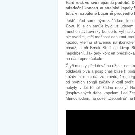
Hard rock ve své nejčistší podobě. D
středeční koncert australské kapel
totiž v rozpálené Lucerně předvedlo 
Ještě před samotným začátkem koncer
Cow
. K jejich smůle bylo už úderem
mnohé návštěvníky koncertu vyhnalo z
ale vydržel, měl možnost ochutnat tvo
každou vteřinu strávenou na ikonické
pasáž, a při Break Stuff od
Limp Bi
nepolíbení. Jak tedy koncert předskoka
na nás teprve čekalo.
Čtyři minuty před devátou už ale na st
odkládali piva a pospíchali blíže k pód
každý mi musí dát za pravdu, že energ
od prvních songů začaly v kotli tvoři
nebyly vidět téměř žádné mobily! No,
(inspirovaných třeba kapelami Led Ze
Mimochodem, na cover „Zeppelinů" na 