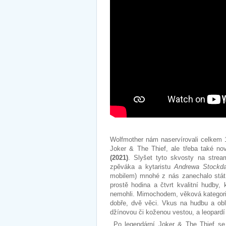
Wolfmother nám naservírovali celkem 
Joker & The Thief, ale třeba také n
(2021)
. Slyšet tyto skvosty na strea
zpěváka a kytaristu
Andrewa Stockda
mobilem) mnohé z nás zanechalo stát
prostě hodina a čtvrt kvalitní hudby, 
nemohli. Mimochodem, věková kategorie
dobře, dvě věci. Vkus na hudbu a ob
džínovou či koženou vestou, a leopard
Po legendární Joker & The Thief se k