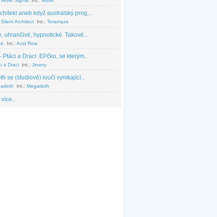
 Wow! Signal
Int.:
Muse
chitekt aneb když australský prog,...
Silent Architect
Int.:
Teramaze
, uhrančivé, hypnotické. Takové...
ic
Int.:
Acid Row
 Ptáci a Draci: EPčko, se kterým...
i a Draci
Int.:
Jinany
 se (studiově) loučí vynikající...
adeth
Int.:
Megadeth
 více...