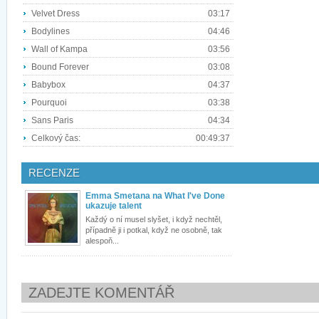
Velvet Dress
03:17
Bodylines
04:46
Wall of Kampa
03:56
Bound Forever
03:08
Babybox
04:37
Pourquoi
03:38
Sans Paris
04:34
Celkový čas:
00:49:37
RECENZE
Emma Smetana na What I've Done
ukazuje talent
Každý o ní musel slyšet, i když nechtěl,
případně ji i potkal, když ne osobně, tak
alespoň...
ZADEJTE KOMENTÁŘ