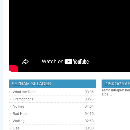
SEZNAM SKLADEB
DISKOGRAF
Tento interpret ne
What I've Done
03:36
alba ...
Gramophone
03:25
No Fire
04:04
Bad Habit
04:10
Waiting
02:53
Lies
03:33