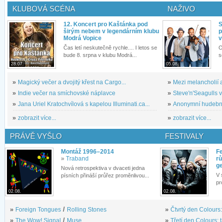
KLUBOVÁ SCÉNA
NAŽIVO
12. Koncert pro Kaštánka pod
S
širým nebem v legendárním klubu
p
Modrá Vopice
v
Čas letí neskutečně rychle.... I letos se
O
bude 8. srpna v klubu Modrá...
s
28.07.
05.08.
»
Magický večer a dvojitý křest na Cargo...
»
Mezi melancholií a
»
Indie večer na smíchovské náplavce
»
Steve'n'Seagulls v 
»
Jana Uriel Kratochvílová s kapelou Illuminati.ca...
»
Anonymní hudební 
»
zobrazit více...
»
zobrazit více...
PRÁVĚ VYŠLO
FESTIVALY
Montáž 1996–2014
Fe
»
Traband
rů
g
Nová retrospektiva v dvaceti jedna
V 
písních přináší průřez proměnlivou...
pr
02.08.
02.08.
»
Foreign Tongues
/
Rolling Stones
»
Čtvrtý den Colours:
»
The Wow! Signal
/
Muse
»
Třetí den Colours: 