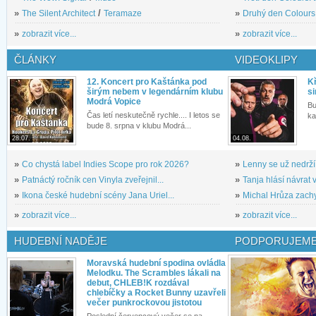
»
The Silent Architect
/
Teramaze
»
Druhý den Colours: 
»
zobrazit více...
»
zobrazit více...
ČLÁNKY
VIDEOKLIPY
12. Koncert pro Kaštánka pod
Kř
širým nebem v legendárním klubu
si
Modrá Vopice
Bu
Čas letí neskutečně rychle.... I letos se
ka
bude 8. srpna v klubu Modrá...
28.07.
04.08.
»
Co chystá label Indies Scope pro rok 2026?
»
Lenny se už nedrží
»
Patnáctý ročník cen Vinyla zveřejnil...
»
Tanja hlásí návrat v
»
Ikona české hudební scény Jana Uriel...
»
Michal Hrůza zachyc
»
zobrazit více...
»
zobrazit více...
HUDEBNÍ NADĚJE
PODPORUJEME
Moravská hudební spodina ovládla
Melodku. The Scrambles lákali na
debut, CHLEB!K rozdával
chlebíčky a Rocket Bunny uzavřeli
večer punkrockovou jistotou