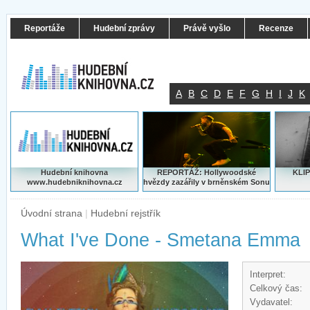
Reportáže
Hudební zprávy
Právě vyšlo
Recenze
A
B
C
D
E
F
G
H
I
J
K
Hudební knihovna
REPORTÁŽ: Hollywoodské
KLIP
www.hudebniknihovna.cz
hvězdy zazářily v brněnském Sonu
Úvodní strana
|
Hudební rejstřík
What I've Done - Smetana Emma
Interpret:
Celkový čas:
Vydavatel: