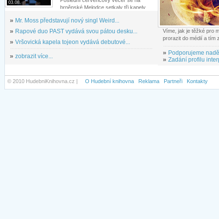
Poslední červencový večer se na
03.08.
brněnské Melodce setkaly tři kapely...
»
Mr. Moss představují nový singl Weird...
»
Rapové duo PAST vydává svou pátou desku...
Víme, jak je těžké pro
prorazit do médií a tím
»
Vršovická kapela tojeon vydává debutové...
»
Podporujeme nadě
»
zobrazit více...
»
Zadání profilu inter
© 2010 HudebniKnihovna.cz |
O Hudební knihovna
Reklama
Partneři
Kontakty