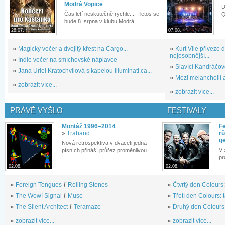
Modrá Vopice
D
Čas letí neskutečně rychle.... I letos se
Q
bude 8. srpna v klubu Modrá...
28.07.
07.08.
»
Magický večer a dvojitý křest na Cargo...
»
Kurt Vile přiveze
nejosobnější...
»
Indie večer na smíchovské náplavce
»
Slavící Kandráčov
»
Jana Uriel Kratochvílová s kapelou Illuminati.ca...
»
Mezi melancholií a
»
zobrazit více...
»
zobrazit více...
PRÁVĚ VYŠLO
FESTIVALY
Montáž 1996–2014
Fe
»
Traband
rů
g
Nová retrospektiva v dvaceti jedna
V 
písních přináší průřez proměnlivou...
pr
02.08.
02.08.
»
Foreign Tongues
/
Rolling Stones
»
Čtvrtý den Colours:
»
The Wow! Signal
/
Muse
»
Třetí den Colours: 
»
The Silent Architect
/
Teramaze
»
Druhý den Colours: 
»
zobrazit více...
»
zobrazit více...