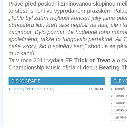
Právě před poslední zmiňovanou skupinou měl
to štěstí si loni ve vyprodaném pražském Paláci
„Tohle byl zatím nejlepší koncert jaký jsme ode
atmosféra lidí, kteří sice nepřišli na nás, ale i 
zaujmout. Bylo poznat, že hudebně toho máme
společného, takže to fungovalo perfektně. All 
naše vzory, šlo o splněný sen,"
shoduje se pět
muzikantů.
Ta v roce 2011 vydala EP
Trick or Treat
a o dv
Championship Music oficiální debut
Beating T
DISKOGRAFIE
ČLEN
Beating The Heroes
(2013)
00:36:30
Tomáš Č
Jakub H
Radek K
Jakub Sa
Jiří Vlč