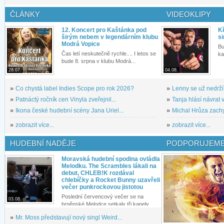
ČLÁNKY
VIDEOKLIPY
12. Koncert pro Kaštánka pod
Kř
širým nebem v legendárním klubu
si
Modrá Vopice
Bu
Čas letí neskutečně rychle.... I letos se
ka
bude 8. srpna v klubu Modrá...
28.07.
04.08.
»
Co chystá label Indies Scope pro rok 2026?
»
Lenny se už nedrží
»
Patnáctý ročník cen Vinyla zveřejnil...
»
Tanja hlásí návrat v
»
Ikona české hudební scény Jana Uriel...
»
Michal Hrůza zachyc
»
zobrazit více...
»
zobrazit více...
HUDEBNÍ NADĚJE
PODPORUJEME
Moravská hudební spodina ovládla
Melodku. The Scrambles lákali na
debut, CHLEB!K rozdával
chlebíčky a Rocket Bunny uzavřeli
večer punkrockovou jistotou
Poslední červencový večer se na
03.08.
brněnské Melodce setkaly tři kapely...
»
Mr. Moss představují nový singl Weird...