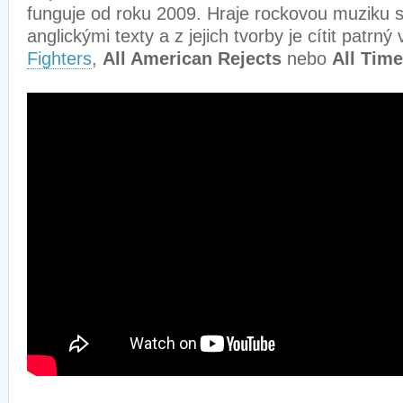
funguje od roku 2009. Hraje rockovou muziku 
anglickými texty a z jejich tvorby je cítit patrný
Fighters
,
All American Rejects
nebo
All Tim