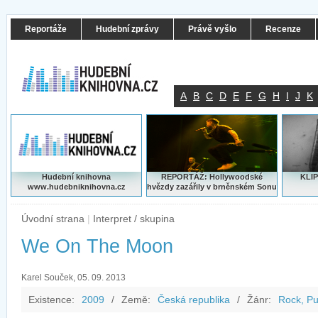
Reportáže
Hudební zprávy
Právě vyšlo
Recenze
A
B
C
D
E
F
G
H
I
J
K
Hudební knihovna
REPORTÁŽ: Hollywoodské
KLIP
www.hudebniknihovna.cz
hvězdy zazářily v brněnském Sonu
Úvodní strana
|
Interpret / skupina
We On The Moon
Karel Souček, 05. 09. 2013
Existence:
2009
/
Země:
Česká republika
/
Žánr:
Rock, Pu