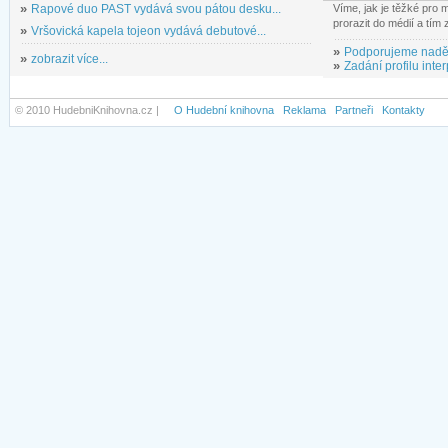
»
Rapové duo PAST vydává svou pátou desku...
Víme, jak je těžké pro
prorazit do médií a tím
»
Vršovická kapela tojeon vydává debutové...
»
Podporujeme nadě
»
zobrazit více...
»
Zadání profilu inter
© 2010 HudebniKnihovna.cz |
O Hudební knihovna
Reklama
Partneři
Kontakty