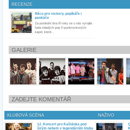
RECENZE
Něco pro rockery, popíkáře i
pankáče
Za poslední dva tři roky se u nás vyrojila
řada mladých pop či punkrockových
kapel, které...
GALERIE
ZADEJTE KOMENTÁŘ
KLUBOVÁ SCÉNA
NAŽIVO
12. Koncert pro Kaštánka pod
Q
širým nebem v legendárním klubu
K