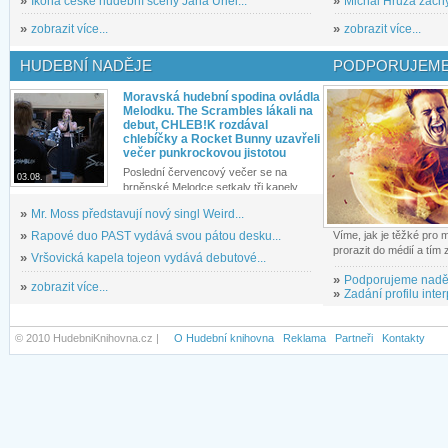
»
Ikona české hudební scény Jana Uriel...
»
Michal Hrůza zachyc
»
zobrazit více...
»
zobrazit více...
HUDEBNÍ NADĚJE
PODPORUJEME
Moravská hudební spodina ovládla
Melodku. The Scrambles lákali na
debut, CHLEB!K rozdával
chlebíčky a Rocket Bunny uzavřeli
večer punkrockovou jistotou
Poslední červencový večer se na
03.08.
brněnské Melodce setkaly tři kapely...
»
Mr. Moss představují nový singl Weird...
»
Rapové duo PAST vydává svou pátou desku...
Víme, jak je těžké pro
prorazit do médií a tím
»
Vršovická kapela tojeon vydává debutové...
»
Podporujeme nadě
»
zobrazit více...
»
Zadání profilu inter
© 2010 HudebniKnihovna.cz |
O Hudební knihovna
Reklama
Partneři
Kontakty