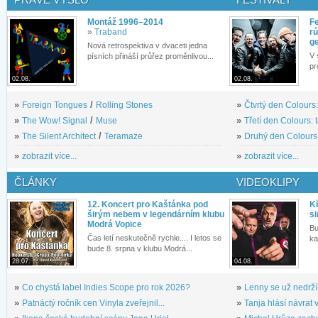
Montáž 1996–2014
Fe
»
Traband
rů
g
Nová retrospektiva v dvaceti jedna
V 
písních přináší průřez proměnlivou...
pr
02.08.
02.08.
»
Foreign Tongues
/
Rolling Stones
»
Čtvrtý den Colours:
»
The Wow! Signal
/
Muse
»
Třetí den Colours: 
»
The Silent Architect
/
Teramaze
»
Druhý den Colours: 
»
zobrazit více...
»
zobrazit více...
ČLÁNKY
VIDEOKLIPY
12. Koncert pro Kaštánka pod
Kř
širým nebem v legendárním klubu
si
Modrá Vopice
Bu
Čas letí neskutečně rychle.... I letos se
ka
bude 8. srpna v klubu Modrá...
28.07.
04.08.
»
Co chystá label Indies Scope pro rok 2026?
»
Lenny se už nedrží
»
Patnáctý ročník cen Vinyla zveřejnil...
»
Tanja hlásí návrat v