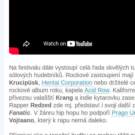
Na festivalu dále vystoupí celá řada skvělých 
sólových hudebníků. Rockové zastoupení mají n
Krucipüsk
,
Hentai Corporation
nebo držitelé c
rockové album roku, kapela
Acid Row
. Kalifor
přivezou valašští
Krang
a indie kytarovku zas
Rapper
Redzed
zde mj. představí i svoji další
Fanatic
. V žánru hip hopu ho podpoří
Prago U
Vojtaano
, který k rapu nemá daleko.