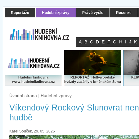
Reportáže
Hudební zprávy
Právě vyšlo
Recenze
A
B
C
D
E
F
G
H
I
J
K
Hudební knihovna
REPORTÁŽ: Hollywoodské
KLIP
www.hudebniknihovna.cz
hvězdy zazářily v brněnském Sonu
Úvodní strana
|
Hudební zprávy
Víkendový Rockový Slunovrat není
hudbě
Karel Souček, 29. 05. 2026