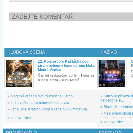
ZADEJTE KOMENTÁŘ
KLUBOVÁ SCÉNA
NAŽIVO
12. Koncert pro Kaštánka pod
Q
širým nebem v legendárním klubu
K
Modrá Vopice
D
Čas letí neskutečně rychle.... I letos se
Q
bude 8. srpna v klubu Modrá...
28.07.
07.08.
»
Magický večer a dvojitý křest na Cargo...
»
Kurt Vile přiveze
nejosobnější...
»
Indie večer na smíchovské náplavce
»
Slavící Kandráčov
»
Jana Uriel Kratochvílová s kapelou Illuminati.ca...
»
Mezi melancholií a
»
zobrazit více...
»
zobrazit více...
PRÁVĚ VYŠLO
FESTIVALY