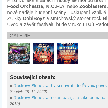
Příznivci ska a taneční hudby se mohou těšit 
Food Orchestra, N.O.H.A
. nebo
Zooblasters
nové naděje hudební scény - uskupení vzniklé 
ZUŠky
DobiBoyz
a smíchovský stoner rock
Bl
Úvod a závěr festivalu bude v rukou DJů Rado
GALERIE
Související obsah:
»
Rockový Slunovrat hlásí návrat, do Řevnic přive
Souček, 19. 11. 2022)
»
Rockový Slunovrat nejen baví, ale také pomáhá
2019)