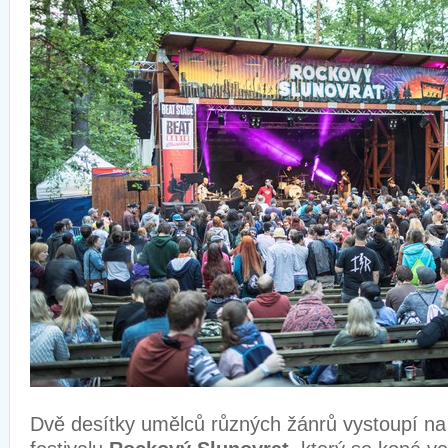
Dvě desítky umělců různých žánrů vystoupí 