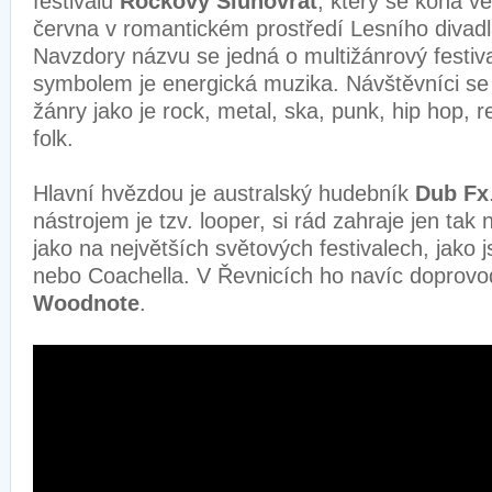
festivalu
Rockový Slunovrat
, který se koná ve
června v romantickém prostředí Lesního divad
Navzdory názvu se jedná o multižánrový festiv
symbolem je energická muzika. Návštěvníci se
žánry jako je rock, metal, ska, punk, hip hop, r
folk.
Hlavní hvězdou je australský hudebník
Dub Fx
nástrojem je tzv. looper, si rád zahraje jen tak n
jako na největších světových festivalech, jako 
nebo Coachella. V Řevnicích ho navíc doprovo
Woodnote
.