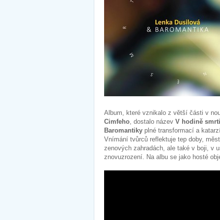
Album, které vznikalo z větší části v 
Cimfeho
, dostalo název
V hodině smrt
Baromantiky
plné transformací a katarzí
Vnímání tvůrců reflektuje tep doby, měs
zenových zahradách, ale také v boji, v 
znovuzrození. Na albu se jako hosté obj