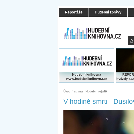
Reportáže
Hudební zprávy
A
Hudební knihovna
REPORT
www.hudebniknihovna.cz
hvězdy zaz
Úvodní strana
|
Hudební rejstřík
V hodině smrti - Dusil