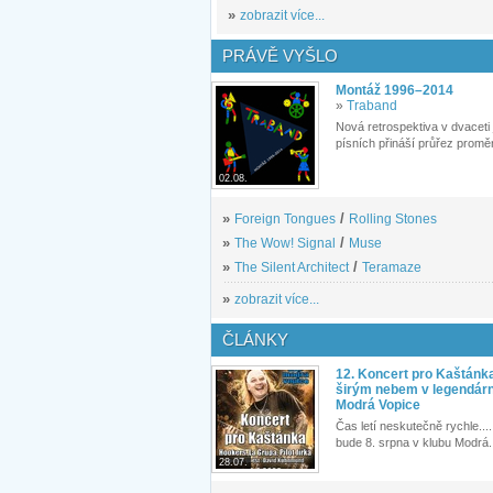
»
zobrazit více...
PRÁVĚ VYŠLO
Montáž 1996–2014
»
Traband
Nová retrospektiva v dvaceti
písních přináší průřez proměn
02.08.
»
Foreign Tongues
/
Rolling Stones
»
The Wow! Signal
/
Muse
»
The Silent Architect
/
Teramaze
»
zobrazit více...
ČLÁNKY
12. Koncert pro Kaštánk
širým nebem v legendár
Modrá Vopice
Čas letí neskutečně rychle.... 
bude 8. srpna v klubu Modrá.
28.07.