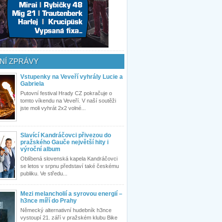
NÍ ZPRÁVY
Vstupenky na Veveří vyhrály Lucie a
Gabriela
Putovní festival Hrady CZ pokračuje o
tomto víkendu na Veveří. V naší soutěži
jste moli vyhrát 2x2 volné...
Slavící Kandráčovci přivezou do
pražského Gauče největší hity i
výroční album
Oblíbená slovenská kapela Kandráčovci
se letos v srpnu představí také českému
publiku. Ve středu...
Mezi melancholií a syrovou energií –
h3nce míří do Prahy
Německý alternativní hudebník h3nce
vystoupí 21. září v pražském klubu Bike