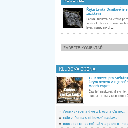
RECENZE
Řeka Lenky Dusilové je s
zážitkem
Lenka Dusilová se vrátila po 
šesti letech s čerstvou tvorbo
letech strávených...
ZADEJTE KOMENTÁŘ
KLUBOVÁ SCÉNA
12. Koncert pro Kaštán
širým nebem v legendár
Modrá Vopice
Čas letí neskutečně rychle...
bude 8. srpna v klubu Modrá
28.07.
»
Magický večer a dvojitý křest na Cargo...
»
Indie večer na smíchovské náplavce
»
Jana Uriel Kratochvílová s kapelou Illuminat