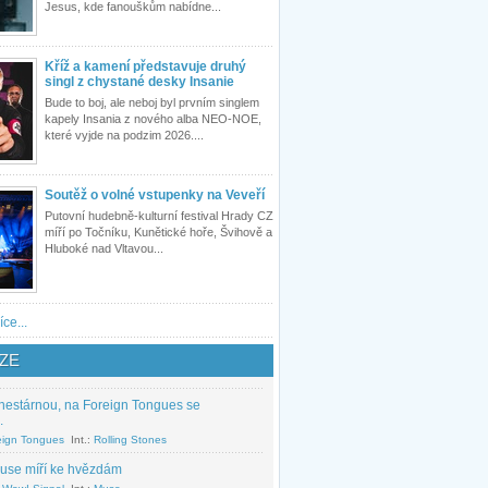
Jesus, kde fanouškům nabídne...
Kříž a kamení představuje druhý
singl z chystané desky Insanie
Bude to boj, ale neboj byl prvním singlem
kapely Insania z nového alba NEO-NOE,
které vyjde na podzim 2026....
Soutěž o volné vstupenky na Veveří
Putovní hudebně-kulturní festival Hrady CZ
míří po Točníku, Kunětické hoře, Švihově a
Hluboké nad Vltavou...
íce...
ZE
nestárnou, na Foreign Tongues se
.
eign Tongues
Int.:
Rolling Stones
use míří ke hvězdám