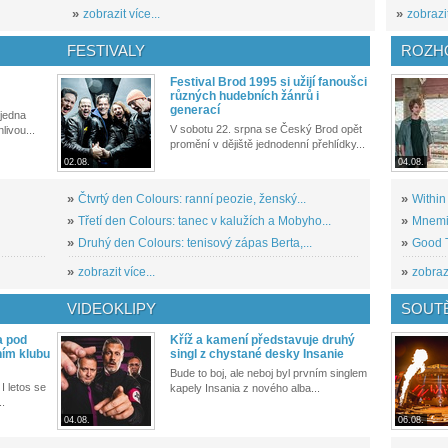
»
zobrazit více...
»
zobrazit
FESTIVALY
ROZH
Festival Brod 1995 si užijí fanoušci
různých hudebních žánrů i
generací
 jedna
V sobotu 22. srpna se Český Brod opět
livou...
promění v dějiště jednodenní přehlídky...
02.08.
04.08.
»
Čtvrtý den Colours: ranní peozie, ženský...
»
Within
»
Třetí den Colours: tanec v kalužích a Mobyho...
»
Mnemic
»
Druhý den Colours: tenisový zápas Berta,...
»
Good T
»
zobrazit více...
»
zobrazi
VIDEOKLIPY
SOUT
a pod
Kříž a kamení představuje druhý
ním klubu
singl z chystané desky Insanie
Bude to boj, ale neboj byl prvním singlem
I letos se
kapely Insania z nového alba...
..
04.08.
06.08.