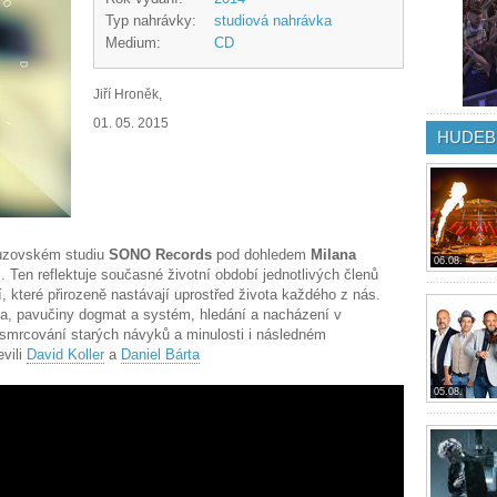
Typ nahrávky:
studiová nahrávka
Medium:
CD
Jiří Hroněk,
01. 05. 2015
HUDEB
nouzovském studiu
SONO Records
pod dohledem
Milana
06.08.
i
. Ten reflektuje současné životní období jednotlivých členů
, které přirozeně nastávají uprostřed života každého z nás.
ta, pavučiny dogmat a systém, hledání a nacházení v
usmrcování starých návyků a minulosti i následném
evili
David Koller
a
Daniel Bárta
05.08.