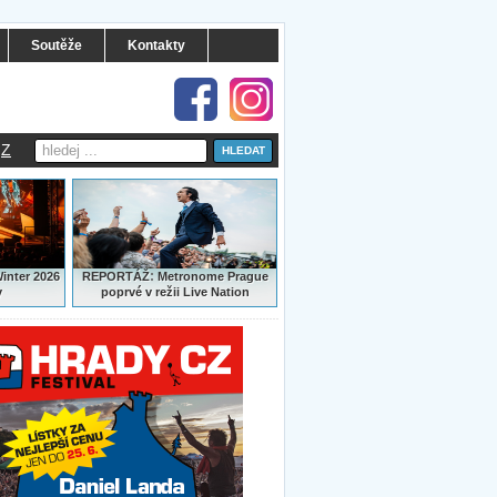
Soutěže
Kontakty
Z
:
Winter 2026
REPORTÁŽ
Metronome Prague
y
poprvé v režii Live Nation