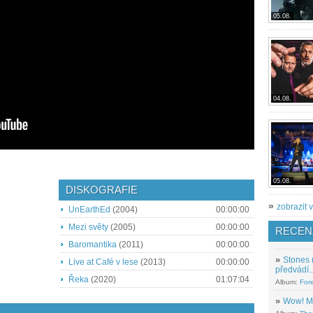
05.08.
04.08.
05.08.
DISKOGRAFIE
»
zobrazit v
UnEarthEd
(2004)
00:00:00
Mezi světy
(2005)
00:00:00
RECEN
Baromantika
(2011)
00:00:00
»
Stones 
Live at Café v lese
(2013)
00:00:00
předvádí..
Řeka
(2020)
01:07:04
Album:
For
»
Wow! M