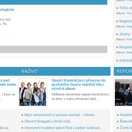
Album:
The
»
Tichý ar
trhujícím
Album:
The 
více než
»
Magické
u. Po
Album:
Mag
»
Jinany –
Album:
Ptác
»
Megadeth
Album:
Meg
»
zobrazit
NAŽIVO
REPOR
ka pod
Slavící Kandráčovci přivezou do
ním klubu
pražského Gauče největší hity i
výroční album
. I letos se
Oblíbená slovenská kapela Kandráčovci
...
se letos v srpnu představí také...
05.08.
03.08.
»
Mezi melancholií a syrovou energií – h3nce...
»
Hudební
»
Steve'n'Seagulls v Brně vrátí...
»
Řekové 
i.ca...
»
Anonymní hudební talent Red Leather vystoupí...
»
Čtvrtý 