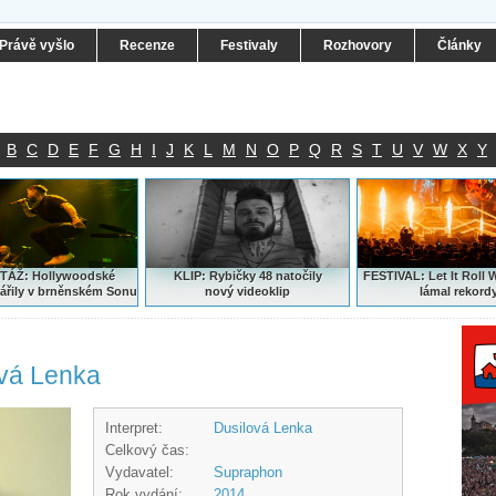
Právě vyšlo
Recenze
Festivaly
Rozhovory
Články
B
C
D
E
F
G
H
I
J
K
L
M
N
O
P
Q
R
S
T
U
V
W
X
Y
ÁŽ: Hollywoodské
KLIP: Rybičky 48 natočily
FESTIVAL:
Let It Roll 
ářily v brněnském Sonu
nový
videoklip
lámal rekord
ová Lenka
Interpret:
Dusilová Lenka
Celkový čas:
Vydavatel:
Supraphon
Rok vydání:
2014