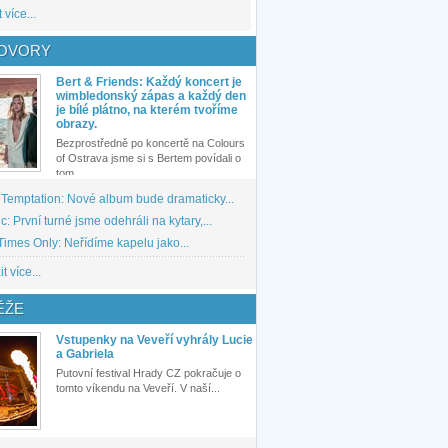
 více...
OVORY
Bert & Friends: Každý koncert je
wimbledonský zápas a každý den
je bílé plátno, na kterém tvoříme
obrazy.
Bezprostředně po koncertě na Colours
of Ostrava jsme si s Bertem povídali o
tom,...
 Temptation: Nové album bude dramaticky...
: První turné jsme odehráli na kytary,...
imes Only: Neřídíme kapelu jako...
t více...
ĚŽE
Vstupenky na Veveří vyhrály Lucie
a Gabriela
Putovní festival Hrady CZ pokračuje o
tomto víkendu na Veveří. V naší...