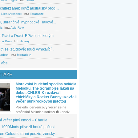
 Wow! Signal
Int.:
Muse
chitekt aneb když australský prog,...
Silent Architect
Int.:
Teramaze
, uhrančivé, hypnotické. Takové...
ic
Int.:
Acid Row
 Ptáci a Draci: EPčko, se kterým...
i a Draci
Int.:
Jinany
 se (studiově) loučí vynikající...
adeth
Int.:
Megadeth
 více...
TÁŽE
Moravská hudební spodina ovládla
Melodku. The Scrambles lákali na
debut, CHLEB!K rozdával
chlebíčky a Rocket Bunny uzavřeli
večer punkrockovou jistotou
Poslední červencový večer se na
brněnské Melodce setkaly tři kapely...
 večer plný emocí – Charlie...
1000Mods přivezli horké počasí...
den Colours: ranní peozie, ženský...