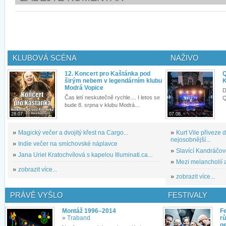
KLUBOVÁ SCÉNA
NAŽIVO
12. Koncert pro Kaštánka pod
Q
širým nebem v legendárním klubu
K
Modrá Vopice
D
Čas letí neskutečně rychle.... I letos se
Q
bude 8. srpna v klubu Modrá...
28.07.
07.08.
»
Magický večer a dvojitý křest na Cargo...
»
Kurt Vile přiveze
nejosobnější...
»
Indie večer na smíchovské náplavce
»
Slavící Kandráčov
»
Jana Uriel Kratochvílová s kapelou Illuminati.ca...
»
Mezi melancholií a
»
zobrazit více...
»
zobrazit více...
PRÁVĚ VYŠLO
FESTIVALY
Montáž 1996–2014
Fe
»
Traband
rů
g