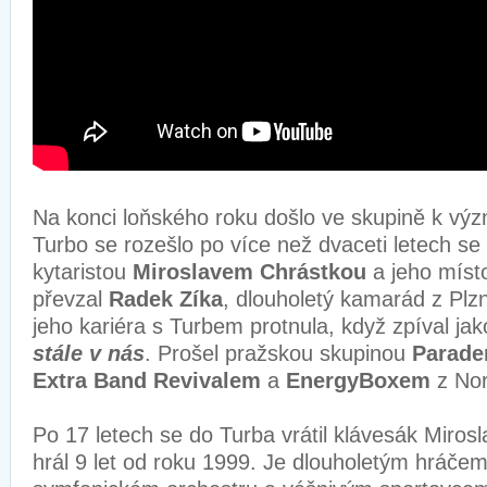
Na konci loňského roku došlo ve skupině k v
Turbo se rozešlo po více než dvaceti letech s
kytaristou
Miroslavem Chrástkou
a jeho míst
převzal
Radek Zíka
, dlouholetý kamarád z Plzn
jeho kariéra s Turbem protnula, když zpíval ja
stále v nás
. Prošel pražskou skupinou
Parade
Extra Band Revivalem
a
EnergyBoxem
z No
Po 17 letech se do Turba vrátil klávesák Mirosl
hrál 9 let od roku 1999. Je dlouholetým hráčem