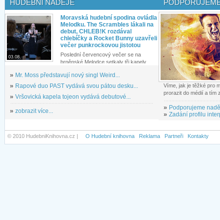
HUDEBNÍ NADĚJE
PODPORUJEME
Moravská hudební spodina ovládla
Melodku. The Scrambles lákali na
debut, CHLEB!K rozdával
chlebíčky a Rocket Bunny uzavřeli
večer punkrockovou jistotou
Poslední červencový večer se na
03.08.
brněnské Melodce setkaly tři kapely...
»
Mr. Moss představují nový singl Weird...
»
Rapové duo PAST vydává svou pátou desku...
Víme, jak je těžké pro
prorazit do médií a tím
»
Vršovická kapela tojeon vydává debutové...
»
Podporujeme nadě
»
zobrazit více...
»
Zadání profilu inter
© 2010 HudebniKnihovna.cz |
O Hudební knihovna
Reklama
Partneři
Kontakty