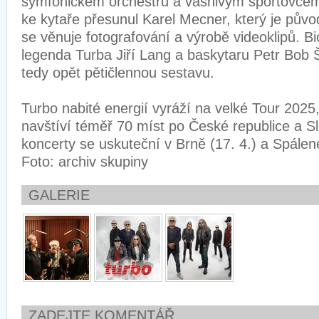
symfonickém orchestru a vášnivým sportovcem
ke kytaře přesunul Karel Mecner, který je půvo
se věnuje fotografování a výrobě videoklipů. Bi
legenda Turba Jiří Lang a baskytaru Petr Bob 
tedy opět pětičlennou sestavu.
Turbo nabité energií vyráží na velké Tour 202
navštíví téměř 70 míst po České republice a Sl
koncerty se uskuteční v Brně (17. 4.) a Spálené
Foto: archiv skupiny
GALERIE
ZADEJTE KOMENTÁŘ