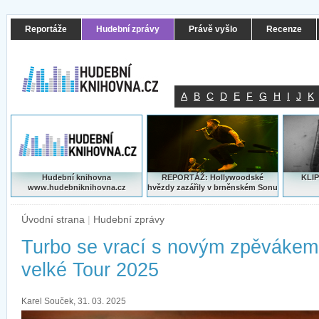
Reportáže
Hudební zprávy
Právě vyšlo
Recenze
A
B
C
D
E
F
G
H
I
J
K
Hudební knihovna
REPORTÁŽ: Hollywoodské
KLIP
www.hudebniknihovna.cz
hvězdy zazářily v brněnském Sonu
Úvodní strana
|
Hudební zprávy
Turbo se vrací s novým zpěvákem 
velké Tour 2025
Karel Souček, 31. 03. 2025