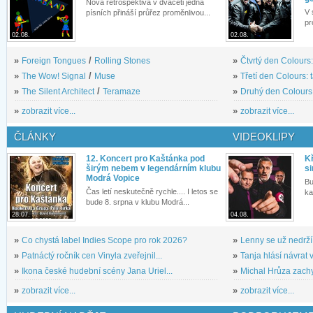
Nová retrospektiva v dvaceti jedna
V 
písních přináší průřez proměnlivou...
pr
02.08.
02.08.
»
Foreign Tongues
/
Rolling Stones
»
Čtvrtý den Colours:
»
The Wow! Signal
/
Muse
»
Třetí den Colours: 
»
The Silent Architect
/
Teramaze
»
Druhý den Colours: 
»
zobrazit více...
»
zobrazit více...
ČLÁNKY
VIDEOKLIPY
12. Koncert pro Kaštánka pod
Kř
širým nebem v legendárním klubu
si
Modrá Vopice
Bu
Čas letí neskutečně rychle.... I letos se
ka
bude 8. srpna v klubu Modrá...
28.07.
04.08.
»
Co chystá label Indies Scope pro rok 2026?
»
Lenny se už nedrží
»
Patnáctý ročník cen Vinyla zveřejnil...
»
Tanja hlásí návrat v
»
Ikona české hudební scény Jana Uriel...
»
Michal Hrůza zachyc
»
zobrazit více...
»
zobrazit více...