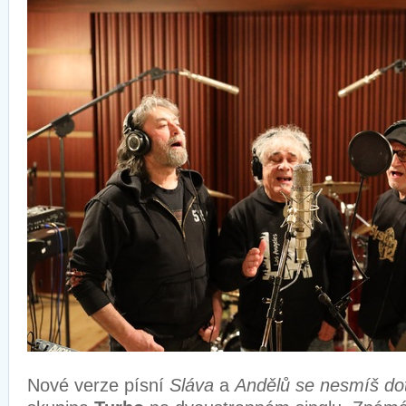
Nové verze písní
Sláva
a
Andělů se nesmíš do