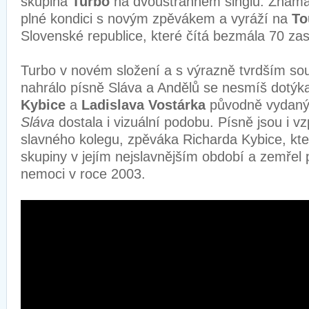
skupina
Turbo
na dvoustranném singlu. Známá 
plné kondici s novým zpěvákem a vyráží na
To
Slovenské republice, které čítá bezmála 70 z
Turbo v novém složení a s výrazně tvrdším s
nahrálo písně Sláva a Andělů se nesmíš dotýk
Kybice
a
Ladislava Vostárka
původně vydanýc
Sláva
dostala i vizuální podobu. Písně jsou i 
slavného kolegu, zpěváka Richarda Kybice, kter
skupiny v jejím nejslavnějším období a zemřel
nemoci v roce 2003.