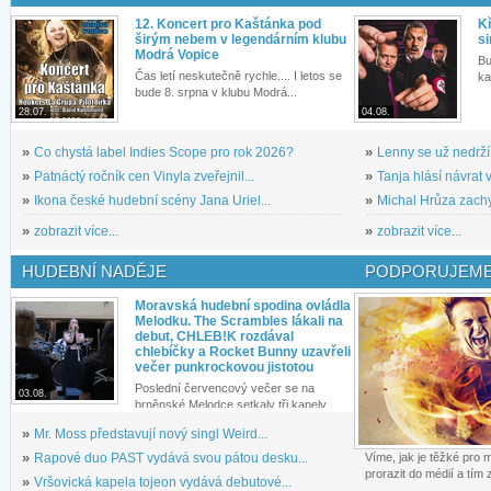
12. Koncert pro Kaštánka pod
Kř
širým nebem v legendárním klubu
si
Modrá Vopice
Bu
Čas letí neskutečně rychle.... I letos se
ka
bude 8. srpna v klubu Modrá...
28.07.
04.08.
»
Co chystá label Indies Scope pro rok 2026?
»
Lenny se už nedrží
»
Patnáctý ročník cen Vinyla zveřejnil...
»
Tanja hlásí návrat v
»
Ikona české hudební scény Jana Uriel...
»
Michal Hrůza zachyc
»
zobrazit více...
»
zobrazit více...
HUDEBNÍ NADĚJE
PODPORUJEME
Moravská hudební spodina ovládla
Melodku. The Scrambles lákali na
debut, CHLEB!K rozdával
chlebíčky a Rocket Bunny uzavřeli
večer punkrockovou jistotou
Poslední červencový večer se na
03.08.
brněnské Melodce setkaly tři kapely...
»
Mr. Moss představují nový singl Weird...
»
Rapové duo PAST vydává svou pátou desku...
Víme, jak je těžké pro
prorazit do médií a tím
»
Vršovická kapela tojeon vydává debutové...