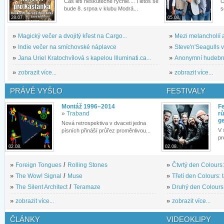
Čas letí neskutečně rychle.... I letos se
O
bude 8. srpna v klubu Modrá...
s
28.07.
05.08.
»
Magický večer a dvojitý křest na Cargo...
»
Mezi melancholií a
»
Indie večer na smíchovské náplavce
»
Steve'n'Seagulls v 
»
Jana Uriel Kratochvílová s kapelou Illuminati.ca...
»
Anonymní hudební 
»
zobrazit více...
»
zobrazit více...
PRÁVĚ VYŠLO
FESTIVALY
Montáž 1996–2014
Fe
»
Traband
rů
g
Nová retrospektiva v dvaceti jedna
V 
písních přináší průřez proměnlivou...
pr
02.08.
02.08.
»
Foreign Tongues
/
Rolling Stones
»
Čtvrtý den Colours:
»
The Wow! Signal
/
Muse
»
Třetí den Colours: 
»
The Silent Architect
/
Teramaze
»
Druhý den Colours: 
»
zobrazit více...
»
zobrazit více...
ČLÁNKY
VIDEOKLIPY