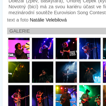
Doležal (zpěv, baskytara), Ondřej Čepek (kyt
Novotný (bicí) má za svou kariéru účast ve f
mezinárodní soutěže Eurovision Song Contest
text a foto
Natálie Velebilová
GALERIE