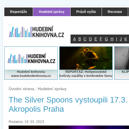
Reportáže
Hudební zprávy
Právě vyšlo
Recenze
A
B
C
D
E
F
G
H
I
J
K
Hudební knihovna
REPORTÁŽ: Hollywoodské
KLIP
www.hudebniknihovna.cz
hvězdy zazářily v brněnském Sonu
Úvodní strana
|
Hudební zprávy
The Silver Spoons vystoupili 17.3.
Akropolis Praha
Redakce, 19. 03. 2023