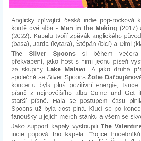
Anglicky zpívající česká indie pop-rocková
kontě dvě alba -
Man in the Making
(2017)
(2022). Kapelu tvoří zpěvák anglického půvo
(basa), Jarda (kytara), Štěpán (bicí) a Dimi (k
The Silver Spoons
si během večera př
překvapení, jako host s nimi jednu píseň vys
ze skupiny
Lake Malawi
. A jako druhé př
společně se Silver Spoons
Žofie Dařbujánov
koncertu byla plná pozitivní energie, tance
písně z nejnovějšího alba Come and Get it,
starší písně. Hala se postupem času plni
Spoons už byla dost plná. Kluci se po koncer
fanoušky u jejich merch stánku a všem se skvě
Jako support kapely vystoupili
The Valentin
indie popová trio kapela. Trojice hudebník