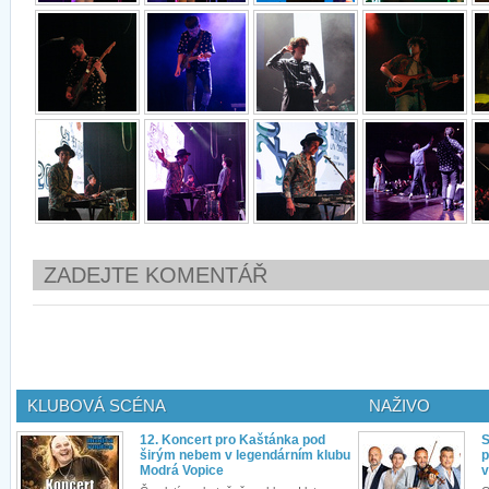
ZADEJTE KOMENTÁŘ
KLUBOVÁ SCÉNA
NAŽIVO
12. Koncert pro Kaštánka pod
S
širým nebem v legendárním klubu
p
Modrá Vopice
v