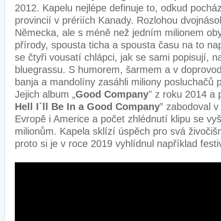
2012. Kapelu nejlépe definuje to, odkud pochá
provincií v prériích Kanady. Rozlohou dvojnásob
Německa, ale s méně než jedním milionem oby
přírody, spousta ticha a spousta času na to nap
se čtyři vousatí chlápci, jak se sami popisují, na
bluegrassu. S humorem, šarmem a v doprovodu 
banja a mandolíny zasáhli miliony posluchačů 
Jejich album „
Good Company
" z roku 2014 a
Hell I`ll Be In a Good Company
” zabodoval v
Evropě i Americe a počet zhlédnutí klipu se vyš
milionům. Kapela sklízí úspěch pro svá živočiš
proto si je v roce 2019 vyhlídnul například fest