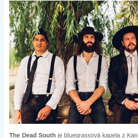
The Dead South
je bluegrassová kapela z Kan