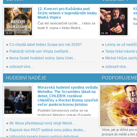
12. Koncert pro Kaštánka pod
Kř
širým nebem v legendárním klubu
si
Modrá Vopice
Bu
Čas letí neskutečně rychle.... I letos se
ka
bude 8. srpna v klubu Modrá...
28.07.
04.08.
»
Co chystá label Indies Scope pro rok 2026?
»
Lenny se už nedrží
»
Patnáctý ročník cen Vinyla zveřejnil...
»
Tanja hlásí návrat v
»
Ikona české hudební scény Jana Uriel...
»
Michal Hrůza zachyc
»
zobrazit více...
»
zobrazit více...
HUDEBNÍ NADĚJE
PODPORUJEME
Moravská hudební spodina ovládla
Melodku. The Scrambles lákali na
debut, CHLEB!K rozdával
chlebíčky a Rocket Bunny uzavřeli
večer punkrockovou jistotou
Poslední červencový večer se na
03.08.
brněnské Melodce setkaly tři kapely...
»
Mr. Moss představují nový singl Weird...
»
Rapové duo PAST vydává svou pátou desku...
Víme, jak je těžké pro
prorazit do médií a tím
»
Vršovická kapela tojeon vydává debutové...