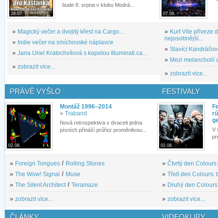
bude 8. srpna v klubu Modrá...
28.07.
07.08.
»
Magický večer a dvojitý křest na Cargo...
»
Kurt Vile přiveze
nejosobnější...
»
Indie večer na smíchovské náplavce
»
Slavící Kandráčov
»
Jana Uriel Kratochvílová s kapelou Illuminati.ca...
»
Mezi melancholií a
»
zobrazit více...
»
zobrazit více...
PRÁVĚ VYŠLO
FESTIVALY
Montáž 1996–2014
Fe
»
Traband
rů
g
Nová retrospektiva v dvaceti jedna
V 
písních přináší průřez proměnlivou...
pr
02.08.
02.08.
»
Foreign Tongues
/
Rolling Stones
»
Čtvrtý den Colours:
»
The Wow! Signal
/
Muse
»
Třetí den Colours: 
»
The Silent Architect
/
Teramaze
»
Druhý den Colours: 
»
zobrazit více...
»
zobrazit více...
ČLÁNKY
VIDEOKLIPY