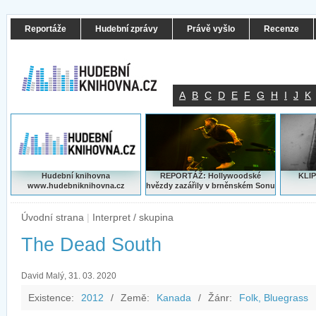
Reportáže
Hudební zprávy
Právě vyšlo
Recenze
A
B
C
D
E
F
G
H
I
J
K
Hudební knihovna
REPORTÁŽ: Hollywoodské
KLIP
www.hudebniknihovna.cz
hvězdy zazářily v brněnském Sonu
Úvodní strana
|
Interpret / skupina
The Dead South
David Malý, 31. 03. 2020
Existence:
2012
/
Země:
Kanada
/
Žánr:
Folk, Bluegrass