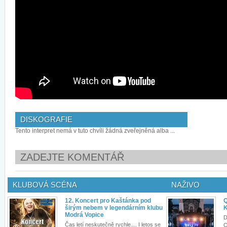
DISKOGRAFIE
Tento interpret nemá v tuto chvíli žádná zveřejněná alba ...
ZADEJTE KOMENTÁŘ
KLUBOVÁ SCÉNA
NAŽIVO
12. Koncert pro Kaštánka pod
Q
širým nebem v legendárním klubu
K
Modrá Vopice
D
Čas letí neskutečně rychle.... I letos se
Q