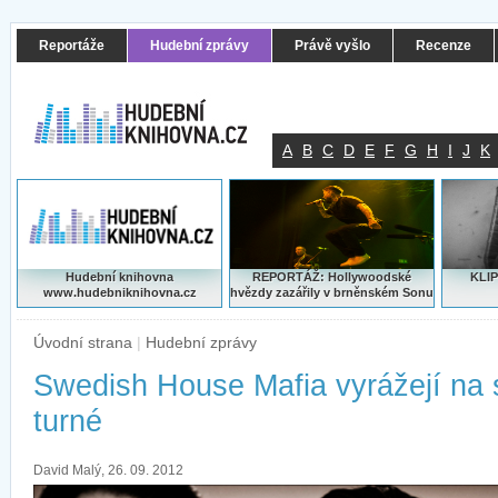
Reportáže
Hudební zprávy
Právě vyšlo
Recenze
A
B
C
D
E
F
G
H
I
J
K
Hudební knihovna
REPORTÁŽ: Hollywoodské
KLIP
www.hudebniknihovna.cz
hvězdy zazářily v brněnském Sonu
Úvodní strana
|
Hudební zprávy
Swedish House Mafia vyrážejí na 
turné
David Malý, 26. 09. 2012