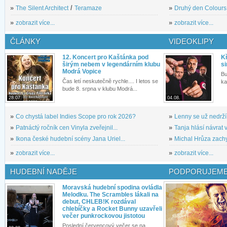
»
The Silent Architect
/
Teramaze
»
Druhý den Colours: 
»
zobrazit více...
»
zobrazit více...
ČLÁNKY
VIDEOKLIPY
12. Koncert pro Kaštánka pod
Kř
širým nebem v legendárním klubu
si
Modrá Vopice
Bu
Čas letí neskutečně rychle.... I letos se
ka
bude 8. srpna v klubu Modrá...
28.07.
04.08.
»
Co chystá label Indies Scope pro rok 2026?
»
Lenny se už nedrží
»
Patnáctý ročník cen Vinyla zveřejnil...
»
Tanja hlásí návrat v
»
Ikona české hudební scény Jana Uriel...
»
Michal Hrůza zachyc
»
zobrazit více...
»
zobrazit více...
HUDEBNÍ NADĚJE
PODPORUJEME
Moravská hudební spodina ovládla
Melodku. The Scrambles lákali na
debut, CHLEB!K rozdával
chlebíčky a Rocket Bunny uzavřeli
večer punkrockovou jistotou
Poslední červencový večer se na