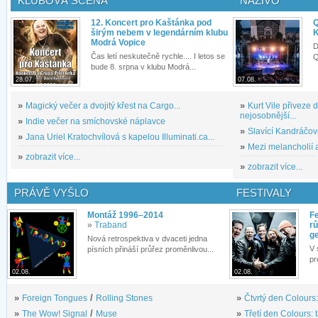
KLUBOVÁ SCÉNA
NAŽIVO
12. Koncert pro Kaštánka pod
Q
širým nebem v legendárním klubu
K
Modrá Vopice
D
Čas letí neskutečně rychle.... I letos se
Q
bude 8. srpna v klubu Modrá...
28.07.
07.08.
»
Magický večer a dvojitý křest na Cargo...
»
Kurt Vile přiveze
nejosobnější...
»
Indie večer na smíchovské náplavce
»
Slavící Kandráčov
»
Jana Uriel Kratochvílová s kapelou Illuminati.ca...
»
Mezi melancholií a
»
zobrazit více...
»
zobrazit více...
PRÁVĚ VYŠLO
FESTIVALY
Montáž 1996–2014
Fe
»
Traband
rů
g
Nová retrospektiva v dvaceti jedna
V 
písních přináší průřez proměnlivou...
pr
02.08.
02.08.
»
Foreign Tongues
/
Rolling Stones
»
Čtvrtý den Colours:
»
The Wow! Signal
/
Muse
»
Třetí den Colours: 