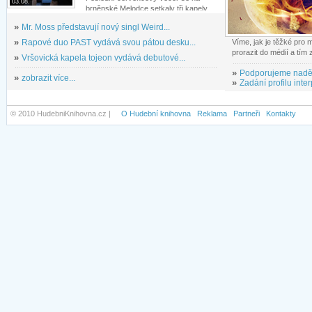
03.08.
brněnské Melodce setkaly tři kapely...
»
Mr. Moss představují nový singl Weird...
»
Rapové duo PAST vydává svou pátou desku...
Víme, jak je těžké pro
prorazit do médií a tím
»
Vršovická kapela tojeon vydává debutové...
»
Podporujeme nadě
»
zobrazit více...
»
Zadání profilu inter
© 2010 HudebniKnihovna.cz |
O Hudební knihovna
Reklama
Partneři
Kontakty