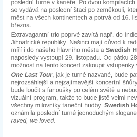
poslední turné v kariéře. Po dvou kompilacích
se vydává na poslední štaci po zeměkouli, kte
měst na všech kontinentech a potrvá od 16. li
března.
Extravagantní trio poprvé zavítá např. do Ind
Jihoafrické republiky. Našinci mají důvod k rad
míří i do našeho hlavního města a
Swedish H
naposledy vystoupí 29. listopadu. Od pátku 28
možnost na tento koncert zakoupit vstupenky v
One Last Tour
, jak je turné nazvané, bude pat
nejrozsáhlejší a nejzajímavější koncertní šňůr
bude loučit s fanoušky po celém světě a nebu
vizuální program, takže to bude jistě velmi ne
všechny milovníky taneční hudby.
Swedish H
oznámila poslední turné jednoduchým sloga
raved, we loved
.