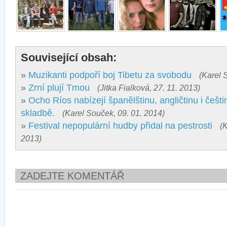
Související obsah:
»
Muzikanti podpoří boj Tibetu za svobodu
(Karel 
»
Zrní plují Tmou
(Jitka Fialková, 27. 11. 2013)
»
Ocho Ríos nabízejí španělštinu, angličtinu i češt
skladbě.
(Karel Souček, 09. 01. 2014)
»
Festival nepopulární hudby přidal na pestrosti
(
2013)
ZADEJTE KOMENTÁŘ