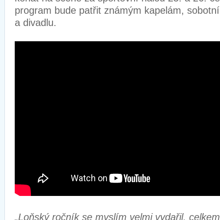
program bude patřit známým kapelám, sobotn
a divadlu.
„Loňský ročník se myslím velmi vydařil, celkem