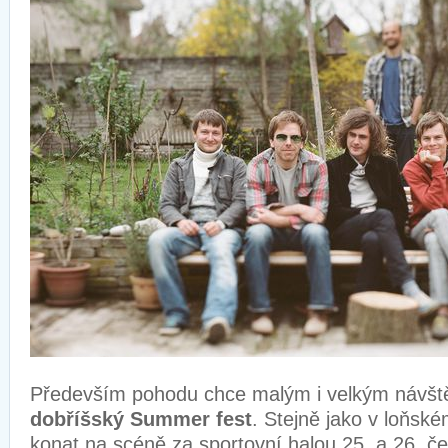
Především pohodu chce malým i velkým návšt
dobříšský Summer fest
. Stejně jako v loňsk
konat na scéně za sportovní halou 25. a 26. č