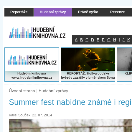
Reportáže
Hudební zprávy
Právě vyšlo
Recenze
A
B
C
D
E
F
G
H
I
J
K
Hudební knihovna
REPORTÁŽ: Hollywoodské
KLIP
www.hudebniknihovna.cz
hvězdy zazářily v brněnském Sonu
Úvodní strana
|
Hudební zprávy
Summer fest nabídne známé i regi
Karel Souček, 22. 07. 2014