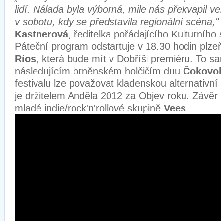
lidí. Nálada byla výborná, mile nás překvapil ve
v sobotu, kdy se představila regionální scéna,"
Kastnerová
, ředitelka pořádajícího Kulturníh
Páteční program odstartuje v 18.30 hodin plz
Ríos
, která bude mít v Dobříši premiéru. To sa
následujícím brněnském holčičím duu
Čokovo
festivalu lze považovat kladenskou alternativn
je držitelem Anděla 2012 za Objev roku. Závěr 
mladé indie/rock'n'rollové skupině
Vees
.