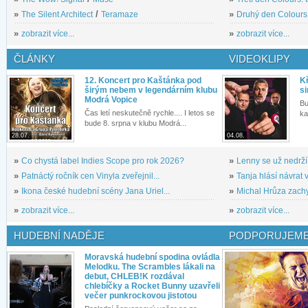
»
The Silent Architect
/
Teramaze
»
Druhý den Colours: 
»
zobrazit více...
»
zobrazit více...
ČLÁNKY
VIDEOKLIPY
12. Koncert pro Kaštánka pod
Kř
širým nebem v legendárním klubu
si
Modrá Vopice
Bu
Čas letí neskutečně rychle.... I letos se
ka
bude 8. srpna v klubu Modrá...
28.07.
04.08.
»
Co chystá label Indies Scope pro rok 2026?
»
Lenny se už nedrží
»
Patnáctý ročník cen Vinyla zveřejnil...
»
Tanja hlásí návrat v
»
Ikona české hudební scény Jana Uriel...
»
Michal Hrůza zachyc
»
zobrazit více...
»
zobrazit více...
HUDEBNÍ NADĚJE
PODPORUJEME
Moravská hudební spodina ovládla
Melodku. The Scrambles lákali na
debut, CHLEB!K rozdával
chlebíčky a Rocket Bunny uzavřeli
večer punkrockovou jistotou