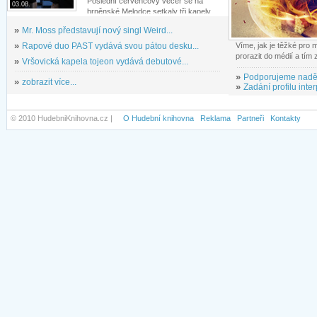
Poslední červencový večer se na
03.08.
brněnské Melodce setkaly tři kapely...
»
Mr. Moss představují nový singl Weird...
»
Rapové duo PAST vydává svou pátou desku...
Víme, jak je těžké pro
prorazit do médií a tím
»
Vršovická kapela tojeon vydává debutové...
»
Podporujeme nadě
»
zobrazit více...
»
Zadání profilu inter
© 2010 HudebniKnihovna.cz |
O Hudební knihovna
Reklama
Partneři
Kontakty