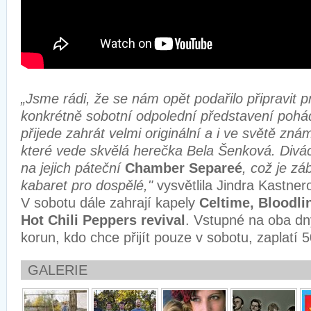
„Jsme rádi, že se nám opět podařilo připravit p
konkrétně sobotní odpolední představení pohá
přijede zahrát velmi originální a i ve světě zn
které vede skvělá herečka Bela Šenková. Divác
na jejich páteční
Chamber Separeé
, což je zá
kabaret pro dospělé,"
vysvětlila Jindra Kastner
V sobotu dále zahrají kapely
Celtime, Bloodli
Hot Chili Peppers revival
. Vstupné na oba dn
korun, kdo chce přijít pouze v sobotu, zaplatí 
GALERIE