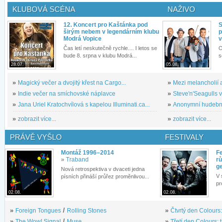
KLUBOVÁ SCÉNA
NAŽIVO
12. Koncert pro Kaštánka pod
S
širým nebem v legendárním klubu
p
Modrá Vopice
v
Čas letí neskutečně rychle.... I letos se
O
bude 8. srpna v klubu Modrá...
s
28.07.
05.08.
»
Magický večer a dvojitý křest na Cargo...
»
Mezi melancholií a
»
Indie večer na smíchovské náplavce
»
Steve'n'Seagulls v 
»
Jana Uriel Kratochvílová s kapelou Illuminati.ca...
»
Anonymní hudební 
»
zobrazit více...
»
zobrazit více...
PRÁVĚ VYŠLO
FESTIVALY
Montáž 1996–2014
Fe
»
Traband
rů
g
Nová retrospektiva v dvaceti jedna
V 
písních přináší průřez proměnlivou...
pr
02.08.
02.08.
»
Foreign Tongues
/
Rolling Stones
»
Čtvrtý den Colours:
»
The Wow! Signal
/
Muse
»
Třetí den Colours: 