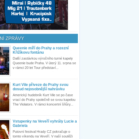
NÍ ZPRÁVY
Queenie míří do Prahy a rozezní
Křižíkovu fontánu
Další zastávkou výročního turné kapely
Queenie bude Praha. V úterý 11. srpna se
v rámci 20 let Tour představí...
Kurt Vile přiveze do Prahy svou
dosud nejosobnější nahrávku
Americký hudebník Kurt Vile se po čase
vrací do Prahy společně se svou kapelou
The Violators. V rámci koncertní šňůry...
Vstupenky na Veveří vyhrály Lucie a
Gabriela
Putovní festival Hrady CZ pokračuje o
tomto víkendu na Veveří. V naší soutěži