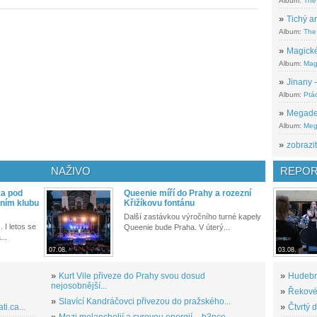
Album:
The
»
Tichý ar
Album:
The 
»
Magické
Album:
Mag
»
Jinany –
Album:
Ptác
»
Megadeth
Album:
Meg
»
zobrazit
NAŽIVO
REPOR
ka pod
Queenie míří do Prahy a rozezní
ním klubu
Křižíkovu fontánu
Další zastávkou výročního turné kapely
. I letos se
Queenie bude Praha. V úterý...
...
07.08.
03.08.
»
Kurt Vile přiveze do Prahy svou dosud
»
Hudební
nejosobnější...
»
Řekové 
»
Slavící Kandráčovci přivezou do pražského...
i.ca...
»
Čtvrtý 
»
Mezi melancholií a syrovou energií – h3nce...