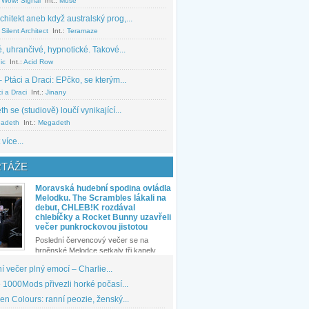
 Wow! Signal
Int.:
Muse
chitekt aneb když australský prog,...
Silent Architect
Int.:
Teramaze
, uhrančivé, hypnotické. Takové...
ic
Int.:
Acid Row
 Ptáci a Draci: EPčko, se kterým...
i a Draci
Int.:
Jinany
 se (studiově) loučí vynikající...
adeth
Int.:
Megadeth
 více...
TÁŽE
Moravská hudební spodina ovládla
Melodku. The Scrambles lákali na
debut, CHLEB!K rozdával
chlebíčky a Rocket Bunny uzavřeli
večer punkrockovou jistotou
Poslední červencový večer se na
brněnské Melodce setkaly tři kapely...
 večer plný emocí – Charlie...
1000Mods přivezli horké počasí...
den Colours: ranní peozie, ženský...