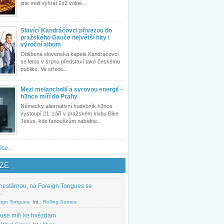
jste moli vyhrát 2x2 volné...
Slavící Kandráčovci přivezou do
pražského Gauče největší hity i
výroční album
Oblíbená slovenská kapela Kandráčovci
se letos v srpnu představí také českému
publiku. Ve středu...
Mezi melancholií a syrovou energií –
h3nce míří do Prahy
Německý alternativní hudebník h3nce
vystoupí 21. září v pražském klubu Bike
Jesus, kde fanouškům nabídne...
íce...
ZE
nestárnou, na Foreign Tongues se
.
eign Tongues
Int.:
Rolling Stones
use míří ke hvězdám