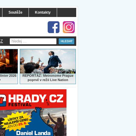
Soutěže
Kontakty
Z
:
Winter 2026
REPORTÁŽ
Metronome Prague
y
poprvé v režii Live Nation