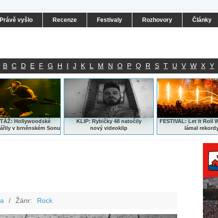
Právě vyšlo
Recenze
Festivaly
Rozhovory
Články
B
C
D
E
F
G
H
I
J
K
L
M
N
O
P
Q
R
S
T
U
V
W
X
Y
ÁŽ: Hollywoodské
KLIP: Rybičky 48 natočily
FESTIVAL:
Let It Roll 
ářily v brněnském Sonu
nový
videoklip
lámal rekord
na
/
Žánr:
Rock