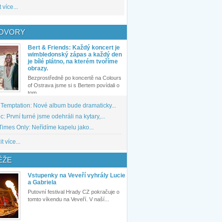
 více...
OVORY
Bert & Friends: Každý koncert je
wimbledonský zápas a každý den
je bílé plátno, na kterém tvoříme
obrazy.
Bezprostředně po koncertě na Colours
of Ostrava jsme si s Bertem povídali o
tom,...
 Temptation: Nové album bude dramaticky...
: První turné jsme odehráli na kytary,...
imes Only: Neřídíme kapelu jako...
t více...
ĚŽE
Vstupenky na Veveří vyhrály Lucie
a Gabriela
Putovní festival Hrady CZ pokračuje o
tomto víkendu na Veveří. V naší...