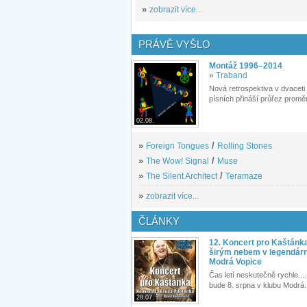
»
zobrazit více...
PRÁVĚ VYŠLO
Montáž 1996–2014
»
Traband
Nová retrospektiva v dvaceti
písních přináší průřez proměn
02.08.
»
Foreign Tongues
/
Rolling Stones
»
The Wow! Signal
/
Muse
»
The Silent Architect
/
Teramaze
»
zobrazit více...
ČLÁNKY
12. Koncert pro Kaštánk
širým nebem v legendár
Modrá Vopice
Čas letí neskutečně rychle.... 
bude 8. srpna v klubu Modrá.
28.07.