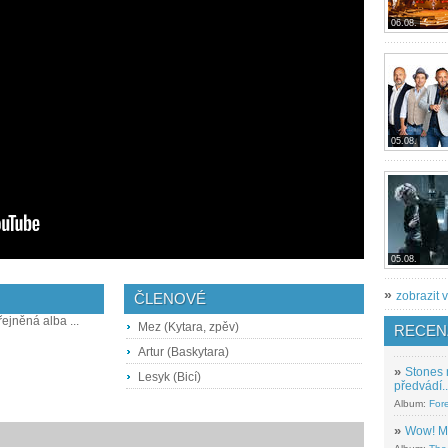
06.08.
05.08.
05.08.
»
zobrazit v
ČLENOVÉ
řejněná alba ...
Mez (Kytara, zpěv)
RECEN
Artur (Baskytara)
»
Stones 
Lesyk (Bicí)
předvádí..
Album:
For
»
Wow! M