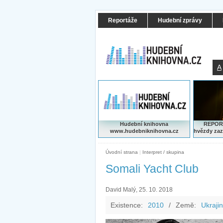
Reportáže
Hudební zprávy
A
Hudební knihovna
REPORT
www.hudebniknihovna.cz
hvězdy zaz
Úvodní strana
|
Interpret / skupina
Somali Yacht Club
David Malý, 25. 10. 2018
Existence:
2010
/
Země:
Ukraji