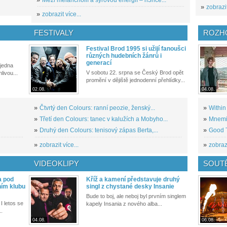
»
zobrazit
»
zobrazit více...
FESTIVALY
ROZH
Festival Brod 1995 si užijí fanoušci
různých hudebních žánrů i
generací
 jedna
V sobotu 22. srpna se Český Brod opět
livou...
promění v dějiště jednodenní přehlídky...
02.08.
04.08.
»
Čtvrtý den Colours: ranní peozie, ženský...
»
Within
»
Třetí den Colours: tanec v kalužích a Mobyho...
»
Mnemic
»
Druhý den Colours: tenisový zápas Berta,...
»
Good T
»
zobrazit více...
»
zobrazi
VIDEOKLIPY
SOUT
a pod
Kříž a kamení představuje druhý
ním klubu
singl z chystané desky Insanie
Bude to boj, ale neboj byl prvním singlem
I letos se
kapely Insania z nového alba...
..
04.08.
06.08.