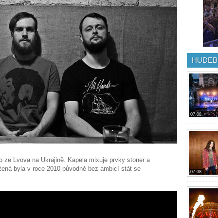
HUDEB
07.08.
io ze Lvova na Ukrajině. Kapela mixuje prvky stoner a
žená byla v roce 2010 původně bez ambicí stát se
07.08.