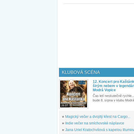
KLUBOVÁ SCÉNA
12. Koncert pro Kaštán
širým nebem v legendár
Modrá Vopice
Čas letí neskutečně rychle...
bude 8. srpna v klubu Modrá
28.07.
»
Magický večer a dvojitý křest na Cargo...
»
Indie večer na smíchovské náplavce
»
Jana Uriel Kratochvílová s kapelou Illuminat