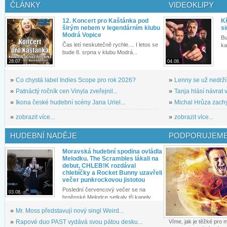
ČLÁNKY
VIDEOKLIPY
12. Koncert pro Kaštánka pod
Kř
širým nebem v legendárním klubu
si
Modrá Vopice
Bu
Čas letí neskutečně rychle.... I letos se
ka
bude 8. srpna v klubu Modrá...
28.07.
04.08.
»
Co chystá label Indies Scope pro rok 2026?
»
Lenny se už nedrží
»
Patnáctý ročník cen Vinyla zveřejnil...
»
Tanja hlásí návrat v
»
Ikona české hudební scény Jana Uriel...
»
Michal Hrůza zachyc
»
zobrazit více...
»
zobrazit více...
HUDEBNÍ NADĚJE
PODPORUJEME
Moravská hudební spodina ovládla
Melodku. The Scrambles lákali na
debut, CHLEB!K rozdával
chlebíčky a Rocket Bunny uzavřeli
večer punkrockovou jistotou
Poslední červencový večer se na
03.08.
brněnské Melodce setkaly tři kapely...
»
Mr. Moss představují nový singl Weird...
»
Rapové duo PAST vydává svou pátou desku...
Víme, jak je těžké pro