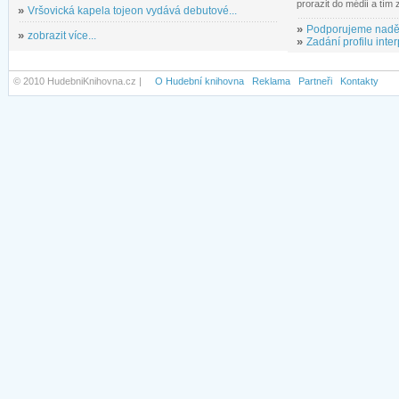
prorazit do médií a tím
»
Vršovická kapela tojeon vydává debutové...
»
Podporujeme nadě
»
zobrazit více...
»
Zadání profilu inter
© 2010 HudebniKnihovna.cz |
O Hudební knihovna
Reklama
Partneři
Kontakty