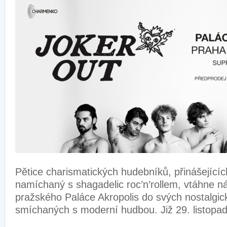
Pětice charismatických hudebníků, přinášející
namíchaný s shagadelic roc’n’rollem, vtáhne n
pražského Paláce Akropolis do svých nostalgic
smíchaných s moderní hudbou. Již 29. listopa