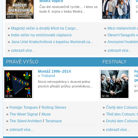
Modrá Vopice
v
Čas letí neskutečně rychle.... I letos se
O
bude 8. srpna v klubu Modrá...
s
28.07.
05.08.
»
Magický večer a dvojitý křest na Cargo...
»
Mezi melancholií a
»
Indie večer na smíchovské náplavce
»
Steve'n'Seagulls v 
»
Jana Uriel Kratochvílová s kapelou Illuminati.ca...
»
Anonymní hudební 
»
zobrazit více...
»
zobrazit více...
PRÁVĚ VYŠLO
FESTIVALY
Montáž 1996–2014
Fe
»
Traband
rů
g
Nová retrospektiva v dvaceti jedna
V 
písních přináší průřez proměnlivou...
pr
02.08.
02.08.
»
Foreign Tongues
/
Rolling Stones
»
Čtvrtý den Colours:
»
The Wow! Signal
/
Muse
»
Třetí den Colours: 
»
The Silent Architect
/
Teramaze
»
Druhý den Colours: 
»
zobrazit více...
»
zobrazit více...