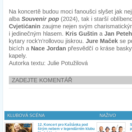
Na koncertě budou moci fanoušci slyšet jak ne
alba
Souvenir pop
(2024), tak i starší oblíbe
Cvjetićanin
zaujme nejen svým charismatický
i jedinečným hlasem.
Kris Guštin
a
Jan Peteh
kytary rock’n’rollovou jiskrou.
Jure Maček
se po
bicích a
Nace Jordan
přesvědčí o kráse basky
kapely.
Autorka textu: Julie Potužilová
ZADEJTE KOMENTÁŘ
KLUBOVÁ SCÉNA
NAŽIVO
12. Koncert pro Kaštánka pod
S
širým nebem v legendárním klubu
p