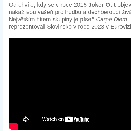
Od chvíle, kdy se v roce 2016
Joker Out
objev
nakažlivou vášeň pro hudbu a dechberoucí živ
Největším hitem skupiny je píseň
Carpe Diem
,
reprezentovali Slovinsko v roce 2023 v Euroviz