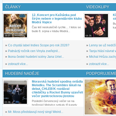
ČLÁNKY
VIDEOKLIPY
12. Koncert pro Kaštánka pod
Kř
širým nebem v legendárním klubu
si
Modrá Vopice
Bu
Čas letí neskutečně rychle.... I letos se
ka
bude 8. srpna v klubu Modrá...
28.07.
04.08.
»
Co chystá label Indies Scope pro rok 2026?
»
Lenny se už nedrží
»
Patnáctý ročník cen Vinyla zveřejnil...
»
Tanja hlásí návrat v
»
Ikona české hudební scény Jana Uriel...
»
Michal Hrůza zachyc
»
zobrazit více...
»
zobrazit více...
HUDEBNÍ NADĚJE
PODPORUJEME
Moravská hudební spodina ovládla
Melodku. The Scrambles lákali na
debut, CHLEB!K rozdával
chlebíčky a Rocket Bunny uzavřeli
večer punkrockovou jistotou
Poslední červencový večer se na
03.08.
brněnské Melodce setkaly tři kapely...
»
Mr. Moss představují nový singl Weird...