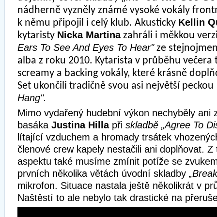
nádherně vyzněly známé vysoké vokály fron
Kellin Q
k němu připojil i celý klub. Akusticky
Nicka Martina
kytaristy
zahráli i měkkou verzi
Ears To See And Eyes To Hear"
ze stejnojme
alba z roku 2010. Kytarista v průběhu večera 
screamy a backing vokály, které krásně doplň
Set ukončili tradičně svou asi největší peckou 
Hang".
Mimo vydařený hudební výkon nechyběly ani 
basáka
Justina Hilla
při
skladbě „Agree To Di
lítající vzduchem a hromady trsátek vhozenýc
členové crew kapely nestačili ani doplňovat. Z
aspektu také musíme zmínit potíže se zvukem
prvních několika větách úvodní skladby
„Brea
mikrofon. Situace nastala ještě několikrát v p
Naštěstí to ale nebylo tak drastické na přeruš