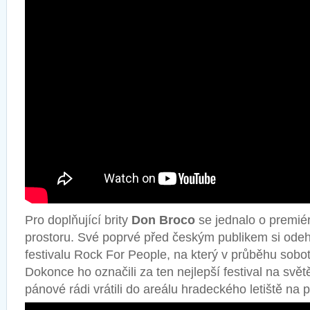
Pro doplňující brity
Don Broco
se jednalo o premié
prostoru. Své poprvé před českým publikem si odehrá
festivalu Rock For People, na který v průběhu sobo
Dokonce ho označili za ten nejlepší festival na svět
pánové rádi vrátili do areálu hradeckého letiště na 