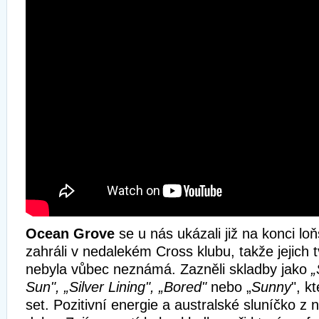
Ocean Grove
se u nás ukázali již na konci lo
zahráli v nedalekém Cross klubu, takže jejic
nebyla vůbec neznámá. Zazněli skladby jako
„
Sun", „Silver Lining", „Bored"
nebo „
Sunny
", k
set. Pozitivní energie a australské sluníčko z ni