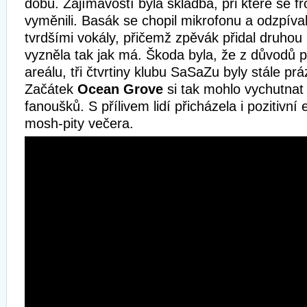
dobu. Zajímavostí byla skladba, při které se 
vyměnili. Basák se chopil mikrofonu a odzpíva
tvrdšími vokály, přičemž zpěvák přidal druhou
vyzněla tak jak má. Škoda byla, že z důvodů
areálu, tři čtvrtiny klubu SaSaZu byly stále pr
Začátek
Ocean Grove
si tak mohlo vychutnat
fanoušků. S přílivem lidí přicházela i pozitivní 
mosh-pity večera.