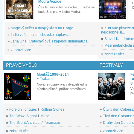
Modrá Vopice
D
Čas letí neskutečně rychle.... I letos se
Q
bude 8. srpna v klubu Modrá...
28.07.
07.08.
»
Magický večer a dvojitý křest na Cargo...
»
Kurt Vile přiveze
nejosobnější...
»
Indie večer na smíchovské náplavce
»
Slavící Kandráčov
»
Jana Uriel Kratochvílová s kapelou Illuminati.ca...
»
Mezi melancholií a
»
zobrazit více...
»
zobrazit více...
PRÁVĚ VYŠLO
FESTIVALY
Montáž 1996–2014
Fe
»
Traband
rů
g
Nová retrospektiva v dvaceti jedna
V 
písních přináší průřez proměnlivou...
pr
02.08.
02.08.
»
Foreign Tongues
/
Rolling Stones
»
Čtvrtý den Colours:
»
The Wow! Signal
/
Muse
»
Třetí den Colours: 
»
The Silent Architect
/
Teramaze
»
Druhý den Colours: 
»
zobrazit více...
»
zobrazit více...