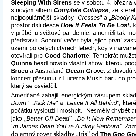
Sleeping With Sirens
se v sobotu 4. března v
s novým albem
Complete Collapse
, ze které
nejpopulárnější skladby „
Crosses
" a „
Bloody K
prostor dali desce
How It Feels To Be Lost,
k
v průběhu světové pandemie, a neměli tak mo
představit. Sobotní večer byla jejich první za
území po celých čtyřech letech, kdy v narvan
otevírali pro
Good Charlotte!
Tentokrát mužs
Quinna
headlinovalo vlastní show, kterou podpo
Broco
a Australané
Ocean Grove.
Z důvodů 
koncert přesunut z Lucerna Music baru do pr
který se osvědčil.
Američané zahájili energickým zástupem skl
Down", „Kick Me"
a
„Leave It All Behind",
které
počátku vysloužili moshpit
.
Nesměly chybět an
Better Off Dead", „Do It Now Remember 
jako „
´m James Dean You´re Audrey Hepburn".
Zaz
The Goo Goo
dojemný cover skladby „Iris" od