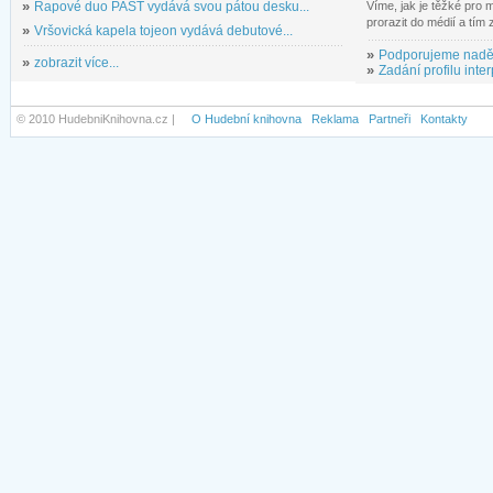
»
Rapové duo PAST vydává svou pátou desku...
Víme, jak je těžké pro
prorazit do médií a tím
»
Vršovická kapela tojeon vydává debutové...
»
Podporujeme nadě
»
zobrazit více...
»
Zadání profilu inter
© 2010 HudebniKnihovna.cz |
O Hudební knihovna
Reklama
Partneři
Kontakty