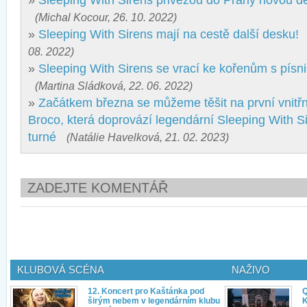
»
Sleeping With Sirens přivezou do Prahy novou 
(Michal Kocour, 26. 10. 2022)
»
Sleeping With Sirens mají na cestě další desku!
08. 2022)
»
Sleeping With Sirens se vrací ke kořenům s písn
(Martina Sládková, 22. 06. 2022)
»
Začátkem března se můžeme těšit na první vnitř
Broco, která doprovází legendární Sleeping With 
turné
(Natálie Havelková, 21. 02. 2023)
ZADEJTE KOMENTÁŘ
KLUBOVÁ SCÉNA
NAŽIVO
12. Koncert pro Kaštánka pod
Q
širým nebem v legendárním klubu
K