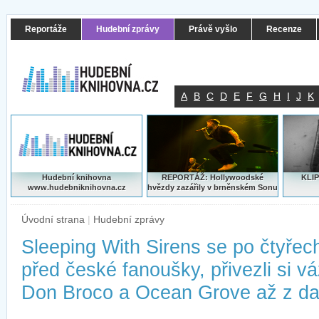
Reportáže
Hudební zprávy
Právě vyšlo
Recenze
A
B
C
D
E
F
G
H
I
J
K
Hudební knihovna
REPORTÁŽ: Hollywoodské
KLIP
www.hudebniknihovna.cz
hvězdy zazářily v brněnském Sonu
Úvodní strana
|
Hudební zprávy
Sleeping With Sirens se po čtyřech 
před české fanoušky, přivezli si v
Don Broco a Ocean Grove až z dal