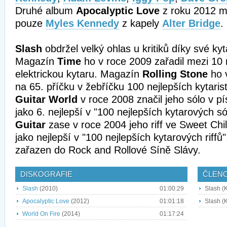
Druhé album
Apocalyptic Love
z roku 2012 m
pouze
Myles Kennedy
z kapely
Alter Bridge
.
Slash
obdržel velký ohlas u kritiků díky své kyt
Magazín
Time
ho v roce 2009 zařadil mezi 10 
elektrickou kytaru. Magazín
Rolling Stone
ho v
na 65. příčku v žebříčku 100 nejlepších kytaris
Guitar World
v roce 2008 značil jeho sólo v p
jako 6. nejlepší v "100 nejlepších kytarových 
Guitar
zase v roce 2004 jeho riff ve Sweet Chil
jako nejlepší v "100 nejlepších kytarových riffů
zařazen do Rock and Rollové Síně Slávy.
DISKOGRAFIE
ČLEN
Slash
(2010)
01:00:29
Slash (K
Apocalyptic Love
(2012)
01:01:18
Slash (K
World On Fire
(2014)
01:17:24