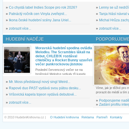
»
Co chystá label Indies Scope pro rok 2026?
»
Lenny se už nedrží
»
Patnáctý ročník cen Vinyla zveřejnil...
»
Tanja hlásí návrat v
»
Ikona české hudební scény Jana Uriel...
»
Michal Hrůza zachyc
»
zobrazit více...
»
zobrazit více...
HUDEBNÍ NADĚJE
PODPORUJEME
Moravská hudební spodina ovládla
Melodku. The Scrambles lákali na
debut, CHLEB!K rozdával
chlebíčky a Rocket Bunny uzavřeli
večer punkrockovou jistotou
Poslední červencový večer se na
03.08.
brněnské Melodce setkaly tři kapely...
»
Mr. Moss představují nový singl Weird...
»
Rapové duo PAST vydává svou pátou desku...
Víme, jak je těžké pro
prorazit do médií a tím
»
Vršovická kapela tojeon vydává debutové...
»
Podporujeme nadě
»
zobrazit více...
»
Zadání profilu inter
© 2010 HudebniKnihovna.cz |
O Hudební knihovna
Reklama
Partneři
Kontakty