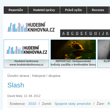
Reportáže
Hudební zprávy
Právě vyšlo
Recenze
A
B
C
D
E
F
G
H
I
J
K
Hudební knihovna
REPORTÁŽ: Hollywoodské
KLIP
www.hudebniknihovna.cz
hvězdy zazářily v brněnském Sonu
Úvodní strana
|
Interpret / skupina
Slash
David Malý, 13. 08. 2012
Existence:
2010
/
Země:
Spojené státy americké
/
Žánr:
R