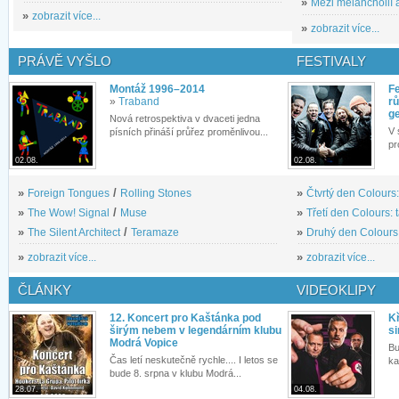
»
Mezi melancholií a
»
zobrazit více...
»
zobrazit více...
PRÁVĚ VYŠLO
FESTIVALY
Montáž 1996–2014
Fe
»
Traband
rů
g
Nová retrospektiva v dvaceti jedna
V 
písních přináší průřez proměnlivou...
pr
02.08.
02.08.
»
Foreign Tongues
/
Rolling Stones
»
Čtvrtý den Colours:
»
The Wow! Signal
/
Muse
»
Třetí den Colours: 
»
The Silent Architect
/
Teramaze
»
Druhý den Colours: 
»
zobrazit více...
»
zobrazit více...
ČLÁNKY
VIDEOKLIPY
12. Koncert pro Kaštánka pod
Kř
širým nebem v legendárním klubu
si
Modrá Vopice
Bu
Čas letí neskutečně rychle.... I letos se
ka
bude 8. srpna v klubu Modrá...
28.07.
04.08.