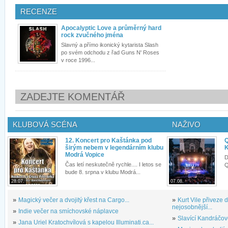
RECENZE
Apocalyptic Love a průměrný hard
rock zvučného jména
Slavný a přímo ikonický kytarista Slash
po svém odchodu z řad Guns N' Roses
v roce 1996...
ZADEJTE KOMENTÁŘ
KLUBOVÁ SCÉNA
NAŽIVO
12. Koncert pro Kaštánka pod
Q
širým nebem v legendárním klubu
K
Modrá Vopice
D
Čas letí neskutečně rychle.... I letos se
Q
bude 8. srpna v klubu Modrá...
28.07.
07.08.
»
Magický večer a dvojitý křest na Cargo...
»
Kurt Vile přiveze
nejosobnější...
»
Indie večer na smíchovské náplavce
»
Slavící Kandráčov
»
Jana Uriel Kratochvílová s kapelou Illuminati.ca...