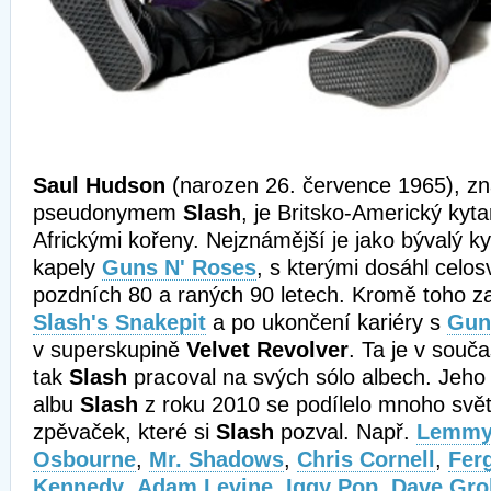
Saul Hudson
(narozen 26. července 1965), z
pseudonymem
Slash
, je Britsko-Americký kytar
Africkými kořeny. Nejznámější je jako bývalý k
kapely
Guns N' Roses
, s kterými dosáhl celo
pozdních 80 a raných 90 letech. Kromě toho zalo
Slash's Snakepit
a po ukončení kariéry s
Gun
v superskupině
Velvet Revolver
. Ta je v souč
tak
Slash
pracoval na svých sólo albech. Jeh
albu
Slash
z roku 2010 se podílelo mnoho svě
zpěvaček, které si
Slash
pozval. Např.
Lemmy 
Osbourne
,
Mr. Shadows
,
Chris Cornell
,
Fer
Kennedy
,
Adam Levine
,
Iggy Pop
,
Dave Gro