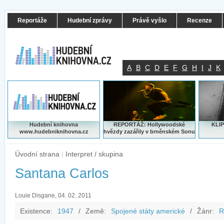
Reportáže
Hudební zprávy
Právě vyšlo
Recenze
A
B
C
D
E
F
G
H
I
J
K
Hudební knihovna
REPORTÁŽ: Hollywoodské
KLIP
www.hudebniknihovna.cz
hvězdy zazářily v brněnském Sonu
Úvodní strana
|
Interpret / skupina
Santana Carlos
Louie Disgane, 04. 02. 2011
Existence:
1947
/
Země:
Spojené státy americké
/
Žánr:
R