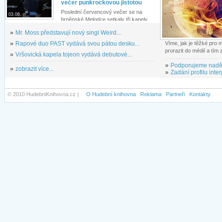
večer punkrockovou jistotou
Poslední červencový večer se na
03.08.
brněnské Melodce setkaly tři kapely...
»
Mr. Moss představují nový singl Weird...
»
Rapové duo PAST vydává svou pátou desku...
Víme, jak je těžké pro
prorazit do médií a tím
»
Vršovická kapela tojeon vydává debutové...
»
Podporujeme nadě
»
zobrazit více...
»
Zadání profilu inter
© 2010 HudebniKnihovna.cz |
O Hudební knihovna
Reklama
Partneři
Kontakty