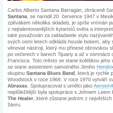
Carlos Alberto Santana Barragán, zkráceně ča
Santana
, se narodil 20. července 1947 v Mexik
zpěvákem několika skladeb, je spíše vnímán ja
z nejtalentovanějších kytaristů světa a interpre
také považován za zakladatele stylu nazývané
svých osmi letech odkládá housle bokem, aby 
věnovat nástroji, který mu přinese obrovskou s
po večerech v barech Tijuany a až v osmnácti
Francisca. Toto město se stane kolébkou jeho
se stane asistentem samotného Jimiho
Hendri
skupinu
Santana Blues Band
, která je rychle 
Woodstock v roce 1969. V roce 1970 vytváří 
Abraxas
. Spolupracoval s umělci jako
Aerosmi
nejdůležitější byla spolupráce s Johnem Leem
The Healer
, které zůstane jedním z největších
žánru.