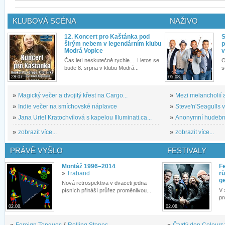
KLUBOVÁ SCÉNA
NAŽIVO
12. Koncert pro Kaštánka pod
S
širým nebem v legendárním klubu
p
Modrá Vopice
v
Čas letí neskutečně rychle.... I letos se
O
bude 8. srpna v klubu Modrá...
s
28.07.
05.08.
»
Magický večer a dvojitý křest na Cargo...
»
Mezi melancholií a
»
Indie večer na smíchovské náplavce
»
Steve'n'Seagulls v 
»
Jana Uriel Kratochvílová s kapelou Illuminati.ca...
»
Anonymní hudební 
»
zobrazit více...
»
zobrazit více...
PRÁVĚ VYŠLO
FESTIVALY
Montáž 1996–2014
Fe
»
Traband
rů
g
Nová retrospektiva v dvaceti jedna
V 
písních přináší průřez proměnlivou...
pr
02.08.
02.08.
»
Foreign Tongues
/
Rolling Stones
»
Čtvrtý den Colours: