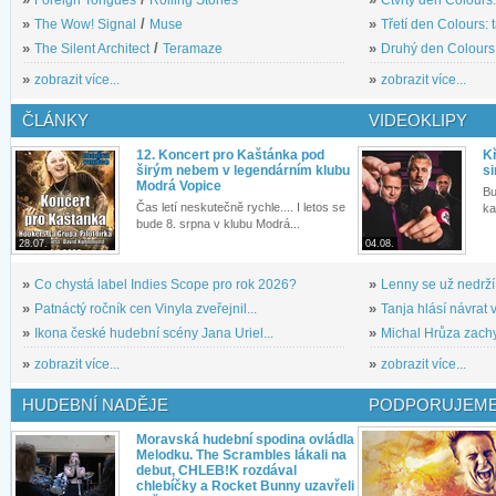
»
The Wow! Signal
/
Muse
»
Třetí den Colours: 
»
The Silent Architect
/
Teramaze
»
Druhý den Colours: 
»
zobrazit více...
»
zobrazit více...
ČLÁNKY
VIDEOKLIPY
12. Koncert pro Kaštánka pod
Kř
širým nebem v legendárním klubu
si
Modrá Vopice
Bu
Čas letí neskutečně rychle.... I letos se
ka
bude 8. srpna v klubu Modrá...
28.07.
04.08.
»
Co chystá label Indies Scope pro rok 2026?
»
Lenny se už nedrží
»
Patnáctý ročník cen Vinyla zveřejnil...
»
Tanja hlásí návrat v
»
Ikona české hudební scény Jana Uriel...
»
Michal Hrůza zachyc
»
zobrazit více...
»
zobrazit více...
HUDEBNÍ NADĚJE
PODPORUJEME
Moravská hudební spodina ovládla
Melodku. The Scrambles lákali na
debut, CHLEB!K rozdával
chlebíčky a Rocket Bunny uzavřeli