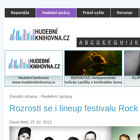
Reportáže
Hudební zprávy
Právě vyšlo
Recenze
A
B
C
D
E
F
G
H
I
J
K
Hudební knihovna
REPORTÁŽ: Hollywoodské
KLIP
www.hudebniknihovna.cz
hvězdy zazářily v brněnském Sonu
Úvodní strana
|
Hudební zprávy
Rozrostl se i lineup festivalu Roc
David Malý, 25. 02. 2013