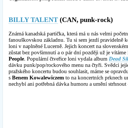
BILLY TALENT
(CAN, punk-rock)
Známá kanadská partička, která má u nás velmi počet
fanouškovskou
základnu. Tu si sem jezdí pravidelně k
loni v naplněné Lucerně. Jejich koncert na slovenské
zůstat bez povšimnutí a o pár dní později už je vítáme
People
. Populární čtveřice loni vydala album
Dead Si
dávku punk/pop/rockového menu na čtyři. Svědci jeji
pražského koncertu budou souhlasit, máme se opravdu n
s
Benem Kowalewiczem
to na koncertních prknech u
nechybí ani potřebná dávka humoru a umění strhnout d