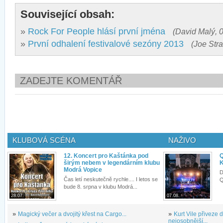
Související obsah:
»
Rock For People hlásí první jména
(David Malý, 0
»
První odhalení festivalové sezóny 2013
(Joe Stra
ZADEJTE KOMENTÁŘ
KLUBOVÁ SCÉNA
NAŽIVO
12. Koncert pro Kaštánka pod
Q
širým nebem v legendárním klubu
K
Modrá Vopice
D
Čas letí neskutečně rychle.... I letos se
Q
bude 8. srpna v klubu Modrá...
28.07.
07.08.
»
Magický večer a dvojitý křest na Cargo...
»
Kurt Vile přiveze
nejosobnější...