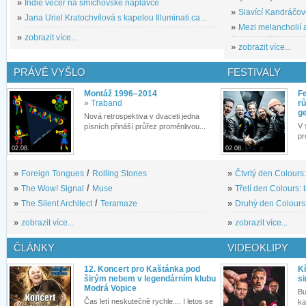
»
Indie večer na smíchovské náplavce
»
Slavící Kandráčov
»
Jana Uriel Kratochvílová s kapelou Illuminati.ca...
»
Mezi melancholií a
»
zobrazit více...
»
zobrazit více...
PRÁVĚ VYŠLO
FESTIVALY
Montáž 1996–2014
Fe
»
Traband
rů
g
Nová retrospektiva v dvaceti jedna
V 
písních přináší průřez proměnlivou...
pr
02.08.
02.08.
»
Foreign Tongues
/
Rolling Stones
»
Čtvrtý den Colours:
»
The Wow! Signal
/
Muse
»
Třetí den Colours: 
»
The Silent Architect
/
Teramaze
»
Druhý den Colours: 
»
zobrazit více...
»
zobrazit více...
ČLÁNKY
VIDEOKLIPY
12. Koncert pro Kaštánka pod
Kř
širým nebem v legendárním klubu
si
Modrá Vopice
Bu
Čas letí neskutečně rychle.... I letos se
ka