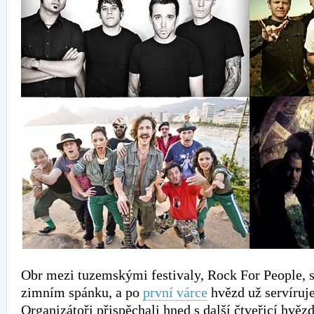
Obr mezi tuzemskými festivaly, Rock For People, 
zimním spánku, a po
první várce
hvězd už servíruje
Organizátoři přispěchali hned s další čtveřicí hvězd