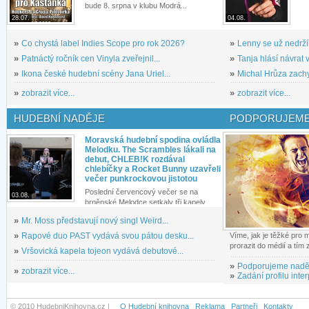
bude 8. srpna v klubu Modrá...
28.07.
04.08.
»
Co chystá label Indies Scope pro rok 2026?
»
Lenny se už nedrží
»
Patnáctý ročník cen Vinyla zveřejnil...
»
Tanja hlásí návrat v
»
Ikona české hudební scény Jana Uriel...
»
Michal Hrůza zachyc
»
zobrazit více...
»
zobrazit více...
HUDEBNÍ NADĚJE
PODPORUJEME
Moravská hudební spodina ovládla
Melodku. The Scrambles lákali na
debut, CHLEB!K rozdával
chlebíčky a Rocket Bunny uzavřeli
večer punkrockovou jistotou
Poslední červencový večer se na
03.08.
brněnské Melodce setkaly tři kapely...
»
Mr. Moss představují nový singl Weird...
»
Rapové duo PAST vydává svou pátou desku...
Víme, jak je těžké pro
prorazit do médií a tím
»
Vršovická kapela tojeon vydává debutové...
»
Podporujeme nadě
»
zobrazit více...
»
Zadání profilu inter
© 2010 HudebniKnihovna.cz |
O Hudební knihovna
Reklama
Partneři
Kontakty