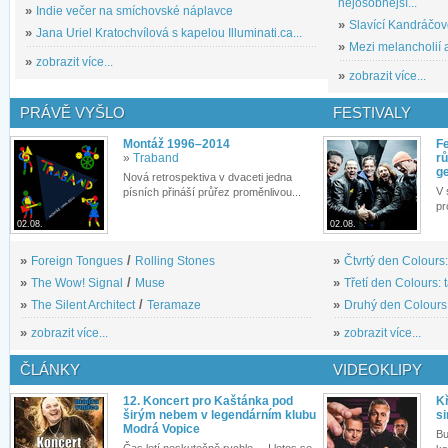
nejosobnější...
»
Indie večer na smíchovské náplavce
»
Slavící Kandráčov
»
Jana Uriel Kratochvílová s kapelou Illuminati.ca...
»
Mezi melancholií a
»
zobrazit více...
»
zobrazit více...
PRÁVĚ VYŠLO
FESTIVALY
Montáž 1996–2014
Fe
»
Traband
rů
g
Nová retrospektiva v dvaceti jedna
V 
písních přináší průřez proměnlivou...
pr
02.08.
02.08.
»
Foreign Tongues
/
Rolling Stones
»
Čtvrtý den Colours:
»
The Wow! Signal
/
Muse
»
Třetí den Colours: 
»
The Silent Architect
/
Teramaze
»
Druhý den Colours: 
»
zobrazit více...
»
zobrazit více...
ČLÁNKY
VIDEOKLIPY
12. Koncert pro Kaštánka pod
Kř
širým nebem v legendárním klubu
si
Modrá Vopice
Bu