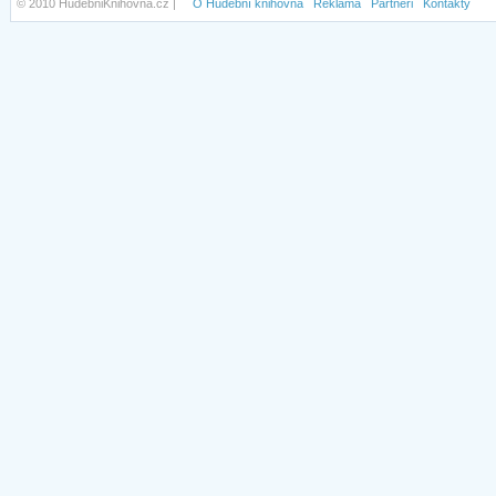
© 2010 HudebniKnihovna.cz |
O Hudební knihovna
Reklama
Partneři
Kontakty