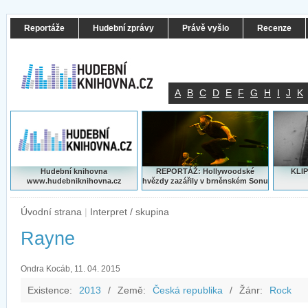
Reportáže
Hudební zprávy
Právě vyšlo
Recenze
A
B
C
D
E
F
G
H
I
J
K
Hudební knihovna
REPORTÁŽ: Hollywoodské
KLIP
www.hudebniknihovna.cz
hvězdy zazářily v brněnském Sonu
Úvodní strana
|
Interpret / skupina
Rayne
Ondra Kocáb, 11. 04. 2015
Existence:
2013
/
Země:
Česká republika
/
Žánr:
Rock