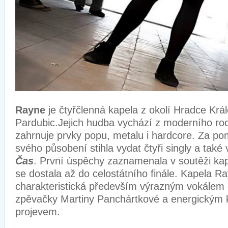
Rayne
je čtyřčlenná kapela z okolí Hradce Krá
Pardubic.Jejich hudba vychází z moderního roc
zahrnuje prvky popu, metalu i hardcore. Za p
svého působení stihla vydat čtyři singly a také v
Čas
. První úspěchy zaznamenala v soutěži ka
se dostala až do celostátního finále. Kapela Ra
charakteristická především výrazným vokálem 
zpěvačky Martiny Panchártkové a energickým 
projevem.