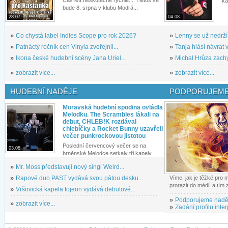
Čas letí neskutečně rychle.... I letos se
ka
bude 8. srpna v klubu Modrá...
28.07.
04.08.
»
Co chystá label Indies Scope pro rok 2026?
»
Lenny se už nedrží
»
Patnáctý ročník cen Vinyla zveřejnil...
»
Tanja hlásí návrat v
»
Ikona české hudební scény Jana Uriel...
»
Michal Hrůza zachyc
»
zobrazit více...
»
zobrazit více...
HUDEBNÍ NADĚJE
PODPORUJEME
Moravská hudební spodina ovládla
Melodku. The Scrambles lákali na
debut, CHLEB!K rozdával
chlebíčky a Rocket Bunny uzavřeli
večer punkrockovou jistotou
Poslední červencový večer se na
03.08.
brněnské Melodce setkaly tři kapely...
»
Mr. Moss představují nový singl Weird...
»
Rapové duo PAST vydává svou pátou desku...
Víme, jak je těžké pro
prorazit do médií a tím
»
Vršovická kapela tojeon vydává debutové...
»
Podporujeme nadě
»
zobrazit více...
»
Zadání profilu inter