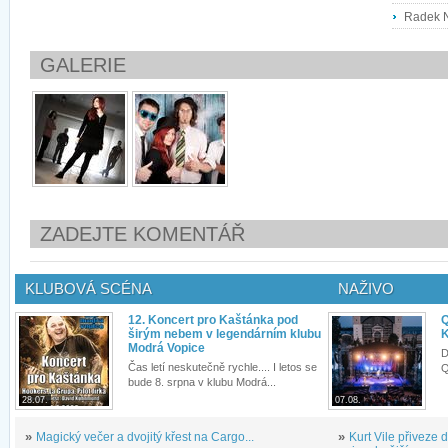
Radek N
GALERIE
ZADEJTE KOMENTÁŘ
KLUBOVÁ SCÉNA
NAŽIVO
12. Koncert pro Kaštánka pod
Q
širým nebem v legendárním klubu
K
Modrá Vopice
D
Čas letí neskutečně rychle.... I letos se
Q
bude 8. srpna v klubu Modrá...
28.07.
07.08.
»
Magický večer a dvojitý křest na Cargo...
»
Kurt Vile přiveze