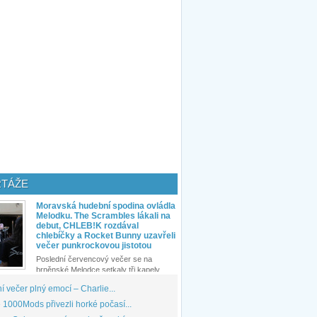
TÁŽE
Moravská hudební spodina ovládla
Melodku. The Scrambles lákali na
debut, CHLEB!K rozdával
chlebíčky a Rocket Bunny uzavřeli
večer punkrockovou jistotou
Poslední červencový večer se na
brněnské Melodce setkaly tři kapely...
 večer plný emocí – Charlie...
1000Mods přivezli horké počasí...