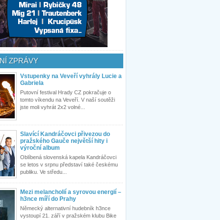
NÍ ZPRÁVY
Vstupenky na Veveří vyhrály Lucie a
Gabriela
Putovní festival Hrady CZ pokračuje o
tomto víkendu na Veveří. V naší soutěži
jste moli vyhrát 2x2 volné...
Slavící Kandráčovci přivezou do
pražského Gauče největší hity i
výroční album
Oblíbená slovenská kapela Kandráčovci
se letos v srpnu představí také českému
publiku. Ve středu...
Mezi melancholií a syrovou energií –
h3nce míří do Prahy
Německý alternativní hudebník h3nce
vystoupí 21. září v pražském klubu Bike