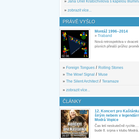
»
Jana Uriel Kratochvílová s kapelou Illuminat
»
zobrazit více...
PRÁVĚ VYŠLO
Montáž 1996–2014
»
Traband
Nová retrospektiva v dvaceti
písních přináší průřez proměn
02.08.
»
Foreign Tongues
/
Rolling Stones
»
The Wow! Signal
/
Muse
»
The Silent Architect
/
Teramaze
»
zobrazit více...
ČLÁNKY
12. Koncert pro Kaštánk
širým nebem v legendár
Modrá Vopice
Čas letí neskutečně rychle.... 
bude 8. srpna v klubu Modrá.
28.07.