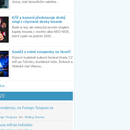
Jesus, kde fanouškům nabídne...
Kříž a kamení představuje druhý
singl z chystané desky Insanie
Bude to boj, ale neboj byl prvním singlem
kapely Insania z nového alba NEO-NOE,
které vyjde na podzim 2026....
Soutěž o volné vstupenky na Veveří
Putovní hudebně-kulturní festival Hrady CZ
míří po Točníku, Kunětické hoře, Švihově a
Hluboké nad Vltavou...
íce...
ZE
nestárnou, na Foreign Tongues se
.
eign Tongues
Int.:
Rolling Stones
use míří ke hvězdám