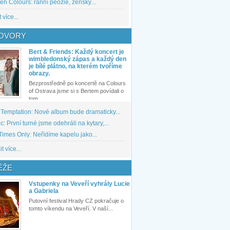
den Colours: ranní peozie, ženský...
 více...
OVORY
Bert & Friends: Každý koncert je
wimbledonský zápas a každý den
je bílé plátno, na kterém tvoříme
obrazy.
Bezprostředně po koncertě na Colours
of Ostrava jsme si s Bertem povídali o
tom,...
 Temptation: Nové album bude dramaticky...
: První turné jsme odehráli na kytary,...
imes Only: Neřídíme kapelu jako...
t více...
ĚŽE
Vstupenky na Veveří vyhrály Lucie
a Gabriela
Putovní festival Hrady CZ pokračuje o
tomto víkendu na Veveří. V naší...