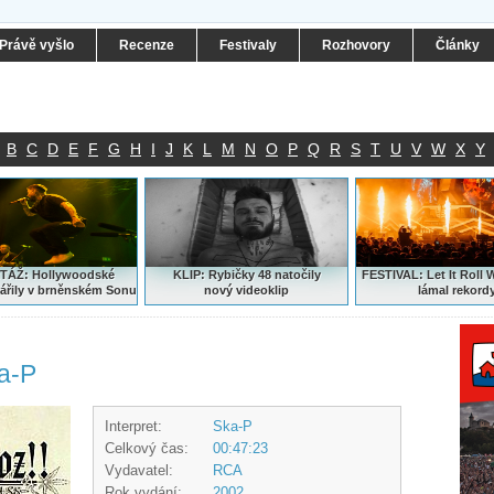
Právě vyšlo
Recenze
Festivaly
Rozhovory
Články
B
C
D
E
F
G
H
I
J
K
L
M
N
O
P
Q
R
S
T
U
V
W
X
Y
ÁŽ: Hollywoodské
KLIP: Rybičky 48 natočily
FESTIVAL:
Let It Roll 
ářily v brněnském Sonu
nový
videoklip
lámal rekord
a-P
Interpret:
Ska-P
Celkový čas:
00:47:23
Vydavatel:
RCA
Rok vydání:
2002