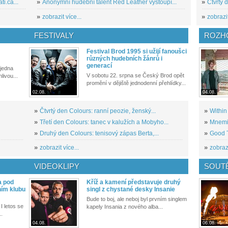
i.ca...
»
Anonymní hudební talent Red Leather vystoupí...
»
Čtvrtý 
»
zobrazit více...
»
zobrazit
FESTIVALY
ROZH
Festival Brod 1995 si užijí fanoušci
různých hudebních žánrů i
generací
 jedna
V sobotu 22. srpna se Český Brod opět
livou...
promění v dějiště jednodenní přehlídky...
02.08.
04.08.
»
Čtvrtý den Colours: ranní peozie, ženský...
»
Within
»
Třetí den Colours: tanec v kalužích a Mobyho...
»
Mnemic
»
Druhý den Colours: tenisový zápas Berta,...
»
Good T
»
zobrazit více...
»
zobrazi
VIDEOKLIPY
SOUT
a pod
Kříž a kamení představuje druhý
ním klubu
singl z chystané desky Insanie
Bude to boj, ale neboj byl prvním singlem
I letos se
kapely Insania z nového alba...
..
04.08.
06.08.