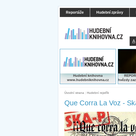
Reportáže
Hudební zprávy
A
Hudební knihovna
REPORT
www.hudebniknihovna.cz
hvězdy zaz
Úvodní strana
|
Hudební rejstřík
Que Corra La Voz - Sk