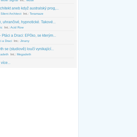
 Wow! Signal
Int.:
Muse
chitekt aneb když australský prog,...
Silent Architect
Int.:
Teramaze
, uhrančivé, hypnotické. Takové...
ic
Int.:
Acid Row
 Ptáci a Draci: EPčko, se kterým...
i a Draci
Int.:
Jinany
 se (studiově) loučí vynikající...
adeth
Int.:
Megadeth
 více...