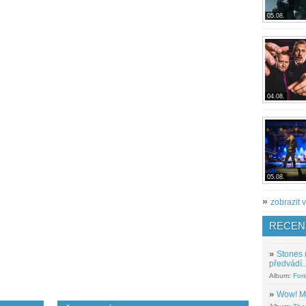
05.08.
04.08.
05.08.
»
zobrazit v
RECEN
»
Stones 
předvádí..
Album:
For
»
Wow! M