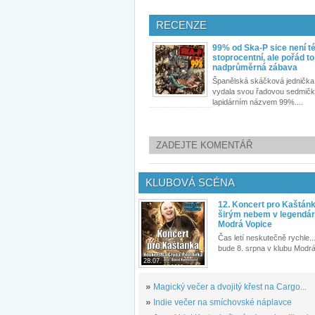
RECENZE
99% od Ska-P sice není t
stoprocentní, ale pořád to
nadprůměrná zábava
Španělská skáčková jednička
vydala svou řadovou sedmičk
lapidárním názvem 99%....
ZADEJTE KOMENTÁŘ
KLUBOVÁ SCÉNA
12. Koncert pro Kaštán
širým nebem v legendár
Modrá Vopice
Čas letí neskutečně rychle...
bude 8. srpna v klubu Modrá
28.07.
»
Magický večer a dvojitý křest na Cargo...
»
Indie večer na smíchovské náplavce