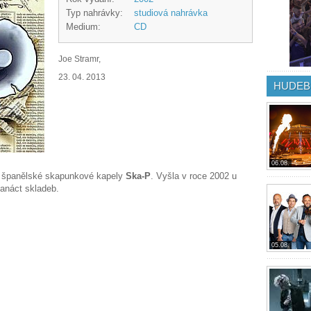
Typ nahrávky:
studiová nahrávka
Medium:
CD
Joe Stramr,
23. 04. 2013
HUDEB
06.08.
a španělské skapunkové kapely
Ska-P
. Vyšla v roce 2002 u
anáct skladeb.
05.08.