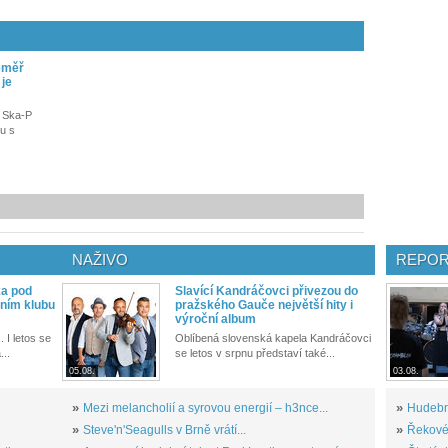
éměř
 je
 Ska-P
u s
NAŽIVO
REPOR
ka pod
Slavící Kandráčovci přivezou do
ním klubu
pražského Gauče největší hity i
výroční album
. I letos se
Oblíbená slovenská kapela Kandráčovci
...
se letos v srpnu představí také...
05.08.
03.08.
»
Mezi melancholií a syrovou energií – h3nce...
»
Hudební
»
Steve'n'Seagulls v Brně vrátí...
»
Řekové 