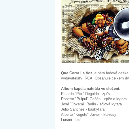
Que Corra La Voz
je pátá řadová desk
vydavatelství RCA. Obsahuje celkem dv
Album kapela nahrála ve složení:
Ricardo "Pipi" Degaldo - zpěv
Roberto "Pulpul" Gañán - zpěv a kytara
José "Joxemi" Redin - sólová kytara
Julio Sánchez - baskytara
Alberto "Kogote" Javier - klávesy
Luismi - bicí