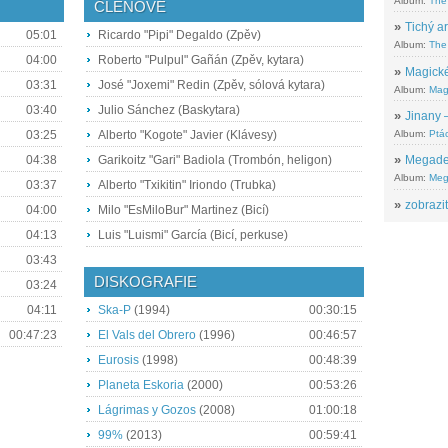
Album:
The
ČLENOVÉ
»
Tichý ar
05:01
Ricardo "Pipi" Degaldo (Zpěv)
Album:
The 
04:00
Roberto "Pulpul" Gañán (Zpěv, kytara)
»
Magické
03:31
José "Joxemi" Redin (Zpěv, sólová kytara)
Album:
Mag
03:40
Julio Sánchez (Baskytara)
»
Jinany –
Album:
Ptác
03:25
Alberto "Kogote" Javier (Klávesy)
04:38
Garikoitz "Gari" Badiola (Trombón, heligon)
»
Megadeth
Album:
Meg
03:37
Alberto "Txikitin" Iriondo (Trubka)
»
zobrazit
04:00
Milo "EsMiloBur" Martinez (Bicí)
04:13
Luis "Luismi" García (Bicí, perkuse)
03:43
DISKOGRAFIE
03:24
04:11
Ska-P
(1994)
00:30:15
00:47:23
El Vals del Obrero
(1996)
00:46:57
Eurosis
(1998)
00:48:39
Planeta Eskoria
(2000)
00:53:26
Lágrimas y Gozos
(2008)
01:00:18
99%
(2013)
00:59:41