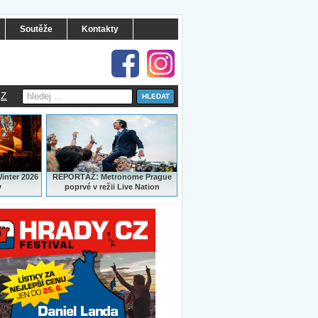
Soutěže
Kontakty
Z
:
Winter 2026
REPORTÁŽ
Metronome Prague
y
poprvé v režii Live Nation