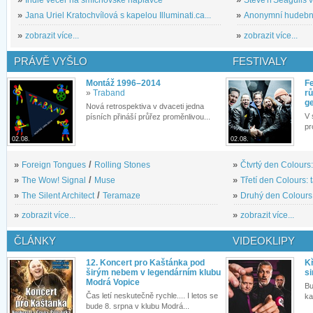
»
Indie večer na smíchovské náplavce
»
Steve'n'Seagulls v 
»
Jana Uriel Kratochvílová s kapelou Illuminati.ca...
»
Anonymní hudební 
»
zobrazit více...
»
zobrazit více...
PRÁVĚ VYŠLO
FESTIVALY
Montáž 1996–2014
Fe
»
Traband
rů
g
Nová retrospektiva v dvaceti jedna
V 
písních přináší průřez proměnlivou...
pr
02.08.
02.08.
»
Foreign Tongues
/
Rolling Stones
»
Čtvrtý den Colours:
»
The Wow! Signal
/
Muse
»
Třetí den Colours: 
»
The Silent Architect
/
Teramaze
»
Druhý den Colours: 
»
zobrazit více...
»
zobrazit více...
ČLÁNKY
VIDEOKLIPY
12. Koncert pro Kaštánka pod
Kř
širým nebem v legendárním klubu
si
Modrá Vopice
Bu
Čas letí neskutečně rychle.... I letos se
ka
bude 8. srpna v klubu Modrá...