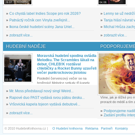
28.07.
04.08.
»
Co chystá label Indies Scope pro rok 2026?
»
Lenny se už nedrží
»
Patnáctý ročník cen Vinyla zveřejnil...
»
Tanja hlásí návrat v
»
Ikona české hudební scény Jana Uriel...
»
Michal Hrůza zachyc
»
zobrazit více...
»
zobrazit více...
HUDEBNÍ NADĚJE
PODPORUJEME
Moravská hudební spodina ovládla
Melodku. The Scrambles lákali na
debut, CHLEB!K rozdával
chlebíčky a Rocket Bunny uzavřeli
večer punkrockovou jistotou
Poslední červencový večer se na
03.08.
brněnské Melodce setkaly tři kapely...
»
Mr. Moss představují nový singl Weird...
»
Rapové duo PAST vydává svou pátou desku...
Víme, jak je těžké pro
prorazit do médií a tím
»
Vršovická kapela tojeon vydává debutové...
»
Podporujeme nadě
»
zobrazit více...
»
Zadání profilu inter
© 2010 HudebniKnihovna.cz |
O Hudební knihovna
Reklama
Partneři
Kontakty