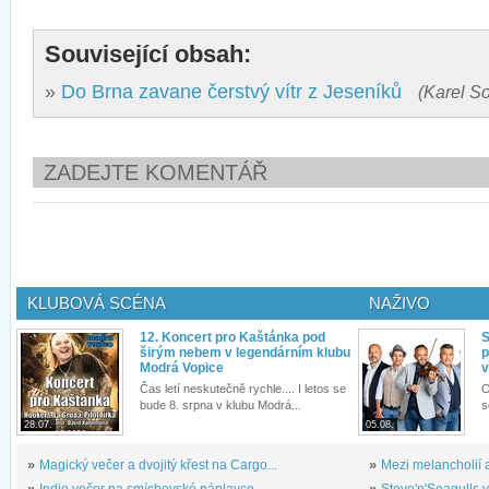
Související obsah:
»
Do Brna zavane čerstvý vítr z Jeseníků
(Karel So
ZADEJTE KOMENTÁŘ
KLUBOVÁ SCÉNA
NAŽIVO
12. Koncert pro Kaštánka pod
S
širým nebem v legendárním klubu
p
Modrá Vopice
v
Čas letí neskutečně rychle.... I letos se
O
bude 8. srpna v klubu Modrá...
s
28.07.
05.08.
»
Magický večer a dvojitý křest na Cargo...
»
Mezi melancholií a