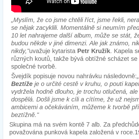
„Myslím, že co jsme chtěli říct, jsme řekli, n
se nějak zacyklili. Momentálně si neumím předs
10 let nahrajeme další album, může se stát, ž
budou někde v jiné dimenzi. Ale jak známo, nik
nikdy,"
uvažuje kytarista
Petr Kružík
. Kapela s
různých koutů, takže bývá obtížné scházet s
společné tvorbě.
Švejdík popisuje novou nahrávku následovně:
Beztíže
je o určité cestě v kruhu, o pouti kape
vydržela hodně dlouho, je trochu otlučená, al
dospělá. Došli jsme k cíli a cítíme, že už nejs
ambicemi a očekáváním, můžeme k tvorbě při
beztížně."
Skupina má na svém kontě 7 alb.
Za předchůdc
považována punková kapela založená v
roce.1