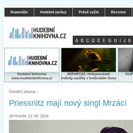
Reportáže
Hudební zprávy
Právě vyšlo
Recenze
A
B
C
D
E
F
G
H
I
J
K
Hudební knihovna
REPORTÁŽ: Hollywoodské
KLIP
www.hudebniknihovna.cz
hvězdy zazářily v brněnském Sonu
Úvodní strana
|
Priessnitz mají nový singl Mrzáci
Jiří Hroněk, 22. 09. 2016