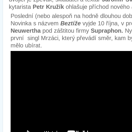
kytarista
Petr Kružík
ohlašuje příchod nového 
Poslední (nebo alespoň na hodně dlouhou dob
Novinka s názvem
Beztíže
vyjde 10 října, v p
Neuwertha
pod záštitou firmy
Supraphon.
Ny
první singl Mrzáci, který převádí směr, kam b
mělo ubírat.