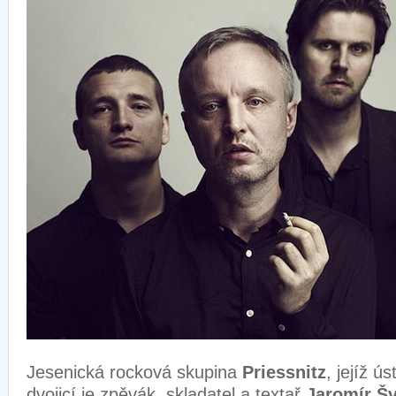
Jesenická rocková skupina
Priessnitz
, jejíž ú
dvojicí je zpěvák, skladatel a textař
Jaromír Šv