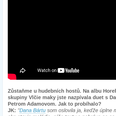
Zůstaňme u hudebních hostů. Na albu Hore
skupiny Vlčie maky jste nazpívala duet s D
Petrom Adamovom. Jak to probíhalo?
JK:
"
Dana Bártu
som oslovila ja, keďže úplne m