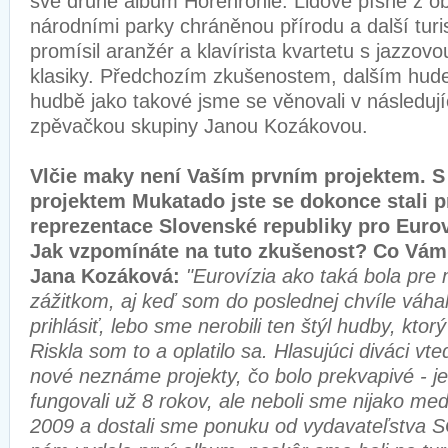
své druhé album Horehronie. Lidové písně z ob
národními parky chráněnou přírodu a další turis
promísil aranžér a klavírista kvartetu s jazzo
klasiky. Předchozím zkušenostem, dalším hud
hudbě jako takové jsme se věnovali v následuj
zpěvačkou skupiny Janou Kozákovou.
Vlčie maky není Vaším prvním projektem. 
projektem Mukatado jste se dokonce stali 
reprezentace Slovenské republiky pro Eurov
Jak vzpomínáte na tuto zkušenost? Co Vám
Jana Kozáková:
"Eurovízia ako taká bola pr
zážitkom, aj keď som do poslednej chvíle váhal
prihlásiť, lebo sme nerobili ten štýl hudby, ktorý
Riskla som to a oplatilo sa. Hlasujúci diváci vte
nové neznáme projekty, čo bolo prekvapivé - 
fungovali už 8 rokov, ale neboli sme nijako med
2009 a dostali sme ponuku od vydavateľstva