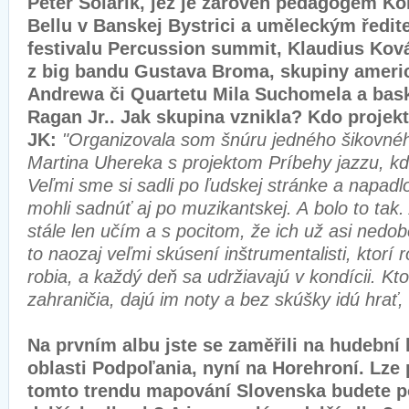
Peter Solárik, jež je zároveň pedagogem Kon
Bellu v Banskej Bystrici a uměleckým ředi
festivalu Percussion summit, Klaudius Kov
z big bandu Gustava Broma, skupiny ameri
Andrewa či Quartetu Mila Suchomela a bask
Ragan Jr.. Jak skupina vznikla? Kdo projekt
JK:
"Organizovala som šnúru jedného šikovnéh
Martina Uhereka s projektom Príbehy jazzu, kde
Veľmi sme si sadli po ľudskej stránke a napadl
mohli sadnúť aj po muzikantskej. A bolo to tak.
stále len učím a s pocitom, že ich už asi ned
to naozaj veľmi skúsení inštrumentalisti, ktorí
robia, a každý deň sa udržiavajú v kondícii. Kt
zahraničia, dajú im noty a bez skúšky idú hrať, 
Na prvním albu jste se zaměřili na hudební 
oblasti Podpoľania, nyní na Horehroní. Lze 
tomto trendu mapování Slovenska budete p