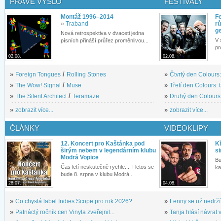
PRÁVĚ VYŠLO
FESTIVALY
Montáž 1996–2014
Fe
»
Traband
rů
g
Nová retrospektiva v dvaceti jedna
V 
písních přináší průřez proměnlivou...
pr
02.08.
02.08.
»
Foreign Tongues
/
Rolling Stones
»
Čtvrtý den Colours:
»
The Wow! Signal
/
Muse
»
Třetí den Colours: 
»
The Silent Architect
/
Teramaze
»
Druhý den Colours: 
»
zobrazit více...
»
zobrazit více...
ČLÁNKY
VIDEOKLIPY
12. Koncert pro Kaštánka pod
Kř
širým nebem v legendárním klubu
si
Modrá Vopice
Bu
Čas letí neskutečně rychle.... I letos se
ka
bude 8. srpna v klubu Modrá...
28.07.
04.08.
»
Co chystá label Indies Scope pro rok 2026?
»
Lenny se už nedrží
»
Patnáctý ročník cen Vinyla zveřejnil...
»
Tanja hlásí návrat v