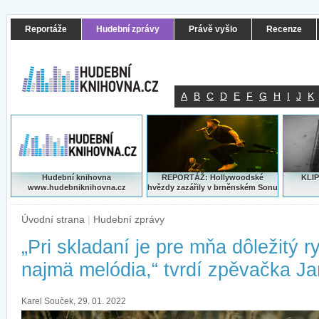
Reportáže
Hudební zprávy
Právě vyšlo
Recenze
A
B
C
D
E
F
G
H
I
J
K
Hudební knihovna
REPORTÁŽ: Hollywoodské
KLIP
www.hudebniknihovna.cz
hvězdy zazářily v brněnském Sonu
Úvodní strana
|
Hudební zprávy
„Pri skladaní je pre mňa dôležitý r
najmä melódia,“ tvrdí zpěvačka J
Karel Souček, 29. 01. 2022