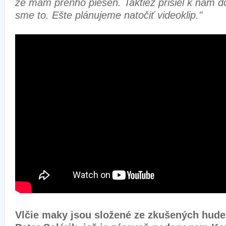
že mám preňho pieseň. Taktiež prišiel k nám do
sme to. Ešte plánujeme natočiť videoklip."
Vlčie maky jsou složené ze zkušených hude