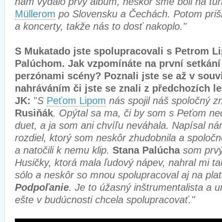
nám vydalo prvý album, neskôr sme boli na tu
Müllerom
po Slovensku a Čechách. Potom prišl
a koncerty, takže nás to dosť nakoplo."
S Mukatado jste spolupracovali s Petrom 
Palúchom. Jak vzpomínáte na první setkání
perzónami scény? Poznali jste se až v souvi
nahráváním či jste se znali z předchozích le
JK:
"
S
Peťom Lipom
nás spojil náš spoločný z
Rusiňák
. Opýtal sa ma, či by som s Peťom ne
duet, a ja som ani chvíľu neváhala. Napísal n
rozdiel, ktorý som neskôr zhudobnila a spoloč
a natočili k nemu klip.
Stana Palúcha
som prvýk
Husičky, ktorá mala ľudový nápev, nahral mi t
sólo a neskôr so mnou spolupracoval aj na pla
Podpoľanie
. Je to úžasný inštrumentalista a 
ešte v budúcnosti chcela spolupracovať."