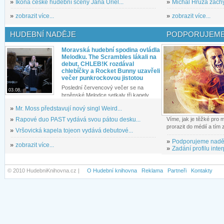
»
Ikona české hudební scény Jana Uriel...
»
Michal Hrůza zachyc
»
zobrazit více...
»
zobrazit více...
HUDEBNÍ NADĚJE
PODPORUJEME
Moravská hudební spodina ovládla
Melodku. The Scrambles lákali na
debut, CHLEB!K rozdával
chlebíčky a Rocket Bunny uzavřeli
večer punkrockovou jistotou
Poslední červencový večer se na
03.08.
brněnské Melodce setkaly tři kapely...
»
Mr. Moss představují nový singl Weird...
»
Rapové duo PAST vydává svou pátou desku...
Víme, jak je těžké pro
prorazit do médií a tím
»
Vršovická kapela tojeon vydává debutové...
»
Podporujeme nadě
»
zobrazit více...
»
Zadání profilu inter
© 2010 HudebniKnihovna.cz |
O Hudební knihovna
Reklama
Partneři
Kontakty