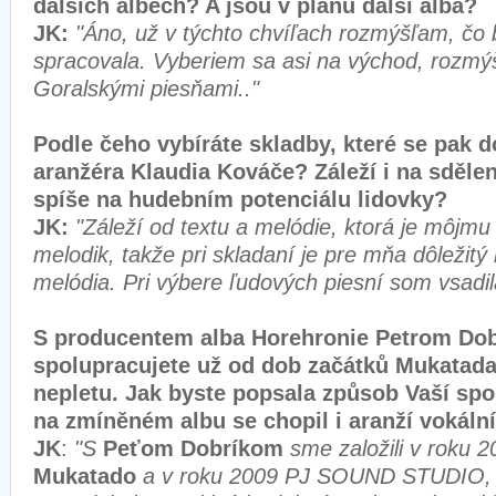
dalších albech? A jsou v plánu další alba?
JK:
"Áno, už v týchto chvíľach rozmýšľam, čo
spracovala. Vyberiem sa asi na východ, rozm
Goralskými piesňami.."
Podle čeho vybíráte skladby, které se pak 
aranžéra Klaudia Kováče? Záleží i na sděle
spíše na hudebním potenciálu lidovky?
JK:
"Záleží od textu a melódie, ktorá je môjmu
melodik, takže pri skladaní je pre mňa dôležitý
melódia. Pri výbere ľudových piesní som vsadil
S producentem alba Horehronie Petrom Do
spolupracujete už od dob začátků Mukatada
nepletu. Jak byste popsala způsob Vaší spo
na zmíněném albu se chopil i aranží vokální
JK
:
"S
Peťom Dobríkom
sme založili v roku 2
Mukatado
a v roku 2009 PJ SOUND STUDIO,