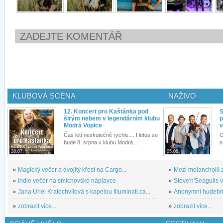
ZADEJTE KOMENTÁŘ
KLUBOVÁ SCÉNA
NAŽIVO
12. Koncert pro Kaštánka pod
S
širým nebem v legendárním klubu
p
Modrá Vopice
v
Čas letí neskutečně rychle.... I letos se
O
bude 8. srpna v klubu Modrá...
s
28.07.
05.08.
»
Magický večer a dvojitý křest na Cargo...
»
Mezi melancholií a
»
Indie večer na smíchovské náplavce
»
Steve'n'Seagulls v 
»
Jana Uriel Kratochvílová s kapelou Illuminati.ca...
»
Anonymní hudební 
»
zobrazit více...
»
zobrazit více...