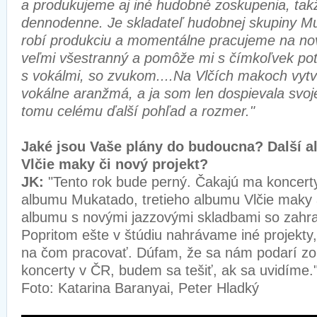
a produkujeme aj iné hudobné zoskupenia, tak
dennodenne. Je skladateľ hudobnej skupiny Mu
robí produkciu a momentálne pracujeme na n
veľmi všestranný a pomôže mi s čímkoľvek pot
s vokálmi, so zvukom....Na Vlčích makoch vytv
vokálne aranžmá, a ja som len dospievala svoje
tomu celému ďalší pohľad a rozmer."
Jaké jsou Vaše plány do budoucna? Další 
Vlčie maky či nový projekt?
JK:
"Tento rok bude perný. Čakajú ma koncerty
albumu Mukatado, tretieho albumu Vlčie maky 
albumu s novými jazzovými skladbami so zahr
Popritom ešte v štúdiu nahrávame iné projekty,
na čom pracovať. Dúfam, že sa nám podarí zor
koncerty v ČR, budem sa tešiť, ak sa uvidíme.
Foto: Katarina Baranyai, Peter Hladký