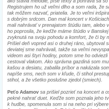
ako stavia melódie, píše texty a pohráva sa so
Registrujem ho už veľmi dlho a som rada, že sa 
tak môžem nazvať, priatelia. Je to veľmi inšpir
s dobrým srdcom. Dan mal koncert v Košiciac
mali nahrávať v prenajatom štúdiu tam, alebo v
ho poprosila, že keďže máme štúdio v Banskej 
zvyknutá na svoju pohodu a komfort, že či by n
Prišiel deň vopred asi o druhej ráno, ubytoval s
deviatej sme nahrávali, takže sa veľmi nevyspal
videom asi štyri hodiny, potom sme ho odviezli
cestoval vlakom. Ako správna gazdiná som mu 
kašou a desiatu, zabalila príbor a nakázala s
napíše sms, nech som v kľude, či stihol prestu
stihol, a že všetko poslušne zjedol (smiech).
Peťo Adamov
sa prišiel pozrieť na koncert a o
pekné nahrať duet. Keďže som poznala jeho tv
k hudbe, spomenula som si na neho pri výbere 