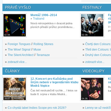
PRÁVĚ VYŠLO
FESTIVALY
Montáž 1996–2014
Fe
»
Traband
rů
g
Nová retrospektiva v dvaceti jedna
V 
písních přináší průřez proměnlivou...
pr
02.08.
02.08.
»
Foreign Tongues
/
Rolling Stones
»
Čtvrtý den Colours:
»
The Wow! Signal
/
Muse
»
Třetí den Colours: 
»
The Silent Architect
/
Teramaze
»
Druhý den Colours: 
»
zobrazit více...
»
zobrazit více...
ČLÁNKY
VIDEOKLIPY
12. Koncert pro Kaštánka pod
Kř
širým nebem v legendárním klubu
si
Modrá Vopice
Bu
Čas letí neskutečně rychle.... I letos se
ka
bude 8. srpna v klubu Modrá...
28.07.
04.08.
»
Co chystá label Indies Scope pro rok 2026?
»
Lenny se už nedrží