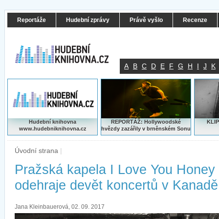
Reportáže
Hudební zprávy
Právě vyšlo
Recenze
A
B
C
D
E
F
G
H
I
J
K
Hudební knihovna
REPORTÁŽ: Hollywoodské
KLIP
www.hudebniknihovna.cz
hvězdy zazářily v brněnském Sonu
Úvodní strana
|
Pražská kapela I Love You Honey
odehraje devět koncertů v Kanadě
Jana Kleinbauerová, 02. 09. 2017