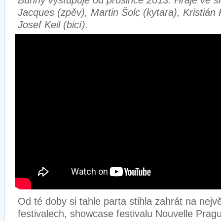
Bunny vystupuje od prosince 2013. Hraje ve s
Jacques (zpěv), Martin Šolc (kytara), Kristián 
Josef Keil (bicí).
Od té doby si tahle parta stihla zahrát na nej
festivalech, showcase festivalu Nouvelle Prag