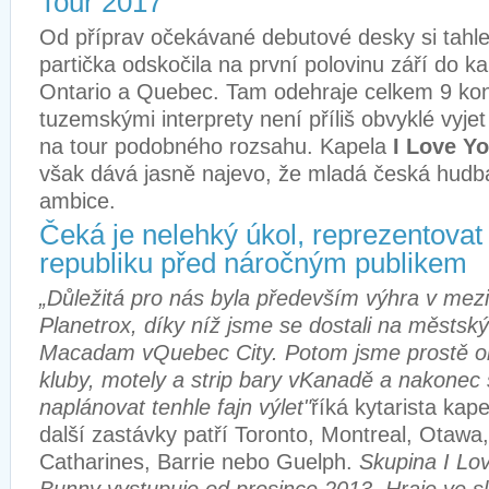
Tour 2017
Od příprav očekávané debutové desky si tahle
partička odskočila na první polovinu září do k
Ontario a Quebec. Tam odehraje celkem 9 ko
tuzemskými interprety není příliš obvyklé vyje
na tour podobného rozsahu. Kapela
I Love Y
však dává jasně najevo, že mladá česká hudb
ambice.
Čeká je nelehký úkol, reprezentova
republiku před náročným publikem
„Důležitá pro nás byla především výhra v mezi
Planetrox, díky níž jsme se dostali na městský 
Macadam vQuebec City. Potom jsme prostě o
kluby, motely a strip bary vKanadě a nakonec
naplánovat tenhle fajn výlet"
říká kytarista kap
další zastávky patří Toronto, Montreal, Otawa,
Catharines, Barrie nebo Guelph.
Skupina I Lo