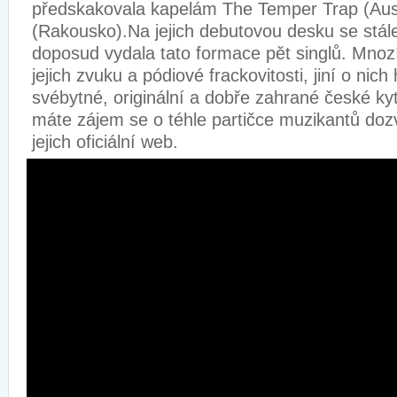
předskakovala kapelám The Temper Trap (Austr
(Rakousko).Na jejich debutovou desku se stál
doposud vydala tato formace pět singlů. Mnozí si
jejich zvuku a pódiové frackovitosti, jiní o nich
svébytné, originální a dobře zahrané české k
máte zájem se o téhle partičce muzikantů dozv
jejich oficiální web.