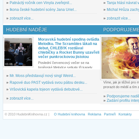
»
Patnáctý ročník cen Vinyla zveřejnil...
»
Tanja hlásí návrat v
»
Ikona české hudební scény Jana Uriel...
»
Michal Hrůza zachyc
»
zobrazit více...
»
zobrazit více...
HUDEBNÍ NADĚJE
PODPORUJEME
Moravská hudební spodina ovládla
Melodku. The Scrambles lákali na
debut, CHLEB!K rozdával
chlebíčky a Rocket Bunny uzavřeli
večer punkrockovou jistotou
Poslední červencový večer se na
03.08.
brněnské Melodce setkaly tři kapely...
»
Mr. Moss představují nový singl Weird...
»
Rapové duo PAST vydává svou pátou desku...
Víme, jak je těžké pro
prorazit do médií a tím
»
Vršovická kapela tojeon vydává debutové...
»
Podporujeme nadě
»
zobrazit více...
»
Zadání profilu inter
© 2010 HudebniKnihovna.cz |
O Hudební knihovna
Reklama
Partneři
Kontakty