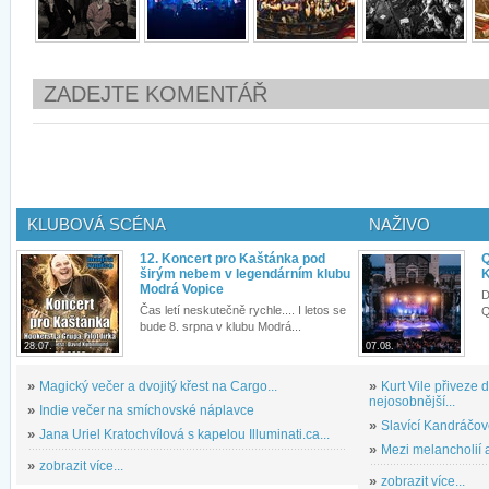
ZADEJTE KOMENTÁŘ
KLUBOVÁ SCÉNA
NAŽIVO
12. Koncert pro Kaštánka pod
Q
širým nebem v legendárním klubu
K
Modrá Vopice
D
Čas letí neskutečně rychle.... I letos se
Q
bude 8. srpna v klubu Modrá...
28.07.
07.08.
»
Magický večer a dvojitý křest na Cargo...
»
Kurt Vile přiveze
nejosobnější...
»
Indie večer na smíchovské náplavce
»
Slavící Kandráčov
»
Jana Uriel Kratochvílová s kapelou Illuminati.ca...
»
Mezi melancholií a
»
zobrazit více...
»
zobrazit více...