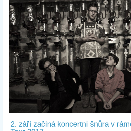
2. září začíná koncertní šnůra v rá