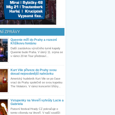
NÍ ZPRÁVY
Queenie míří do Prahy a rozezní
Křižíkovu fontánu
Další zastávkou výročního turné kapely
Queenie bude Praha. V úterý 11. srpna se
v rámci 20 let Tour představí...
Kurt Vile přiveze do Prahy svou
dosud nejosobnější nahrávku
Americký hudebník Kurt Vile se po čase
vrací do Prahy společně se svou kapelou
The Violators. V rámci koncertní šňůry...
Vstupenky na Veveří vyhrály Lucie a
Gabriela
Putovní festival Hrady CZ pokračuje o
tomto víkendu na Veveří. V naší soutěži