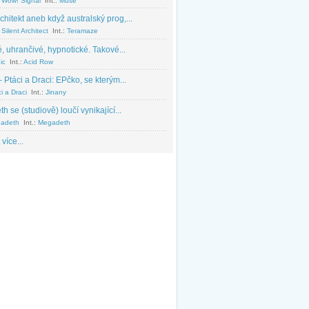
 Wow! Signal
Int.:
Muse
chitekt aneb když australský prog,...
Silent Architect
Int.:
Teramaze
, uhrančivé, hypnotické. Takové...
ic
Int.:
Acid Row
 Ptáci a Draci: EPčko, se kterým...
i a Draci
Int.:
Jinany
 se (studiově) loučí vynikající...
adeth
Int.:
Megadeth
 více...