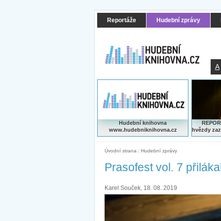
Reportáže
Hudební zprávy
A
Hudební knihovna
REPORT
www.hudebniknihovna.cz
hvězdy zaz
Úvodní strana
|
Hudební zprávy
Prasofest vol. 7 přilák
Karel Souček, 18. 08. 2019