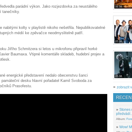
předvedla parádní výkon. Jako rozjezdovka za neustálého
06.08.
í tanečníky.
nabitými kolty v playlistě nikoho nešetřila. Nepublikovatelné
tupných médií ke zpěvačce neodmyslitelně patří.
05.08.
 Jiřího Schmitzera si letos u mikrofonu připravil horké
 Xavier Baumaxa. Vtipné komentáře skladeb, hudební projev a
otlesk.
né energické představení nedalo obecenstvu šanci
05.08.
i památeční desku hlavní pořadatel Kamil Svoboda za
ročníků Prasofestu.
»
zobrazit v
RECEN
»
Stones 
předvádí..
Album:
For
»
Wow! M