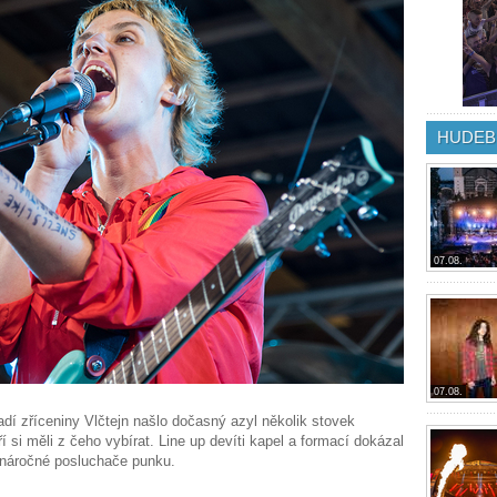
HUDEB
07.08.
07.08.
í zříceniny Vlčtejn našlo dočasný azyl několik stovek
 si měli z čeho vybírat. Line up devíti kapel a formací dokázal
 náročné posluchače punku.