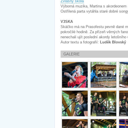
Zvlášňý škola
Výborná muzika, Martina s akordeonem a
Ostřílená parta vytáhla staré dobré songy
V3SKA
Skáčko má na Prasofestu pevně dané mí
pokročilé hodině. Za přízeň věrných fan
nenechali ujít poslední akordy letošníh
Autor textu a fotografií:
Luděk Blovský
GALERIE