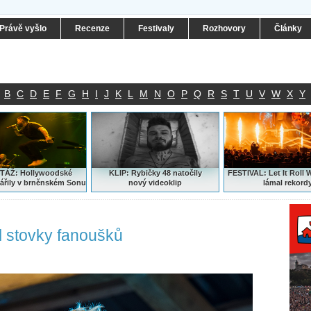
Právě vyšlo
Recenze
Festivaly
Rozhovory
Články
B
C
D
E
F
G
H
I
J
K
L
M
N
O
P
Q
R
S
T
U
V
W
X
Y
ÁŽ: Hollywoodské
KLIP: Rybičky 48 natočily
FESTIVAL:
Let It Roll 
ářily v brněnském Sonu
nový
videoklip
lámal rekord
al stovky fanoušků