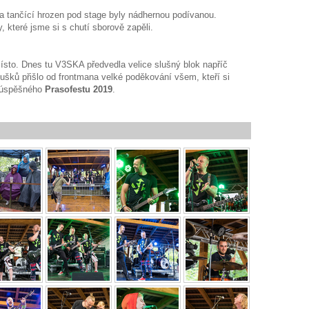
 tančící hrozen pod stage byly nádhernou podívanou.
, které jsme si s chutí sborově zapěli.
sto. Dnes tu V3SKA předvedla velice slušný blok napříč
oušků přišlo od frontmana velké poděkování všem, kteří si
o úspěšného
Prasofestu 2019
.