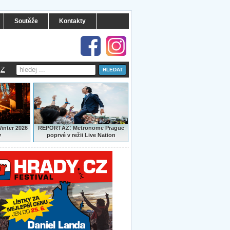
Soutěže
Kontakty
Z
:
Winter 2026
REPORTÁŽ
Metronome Prague
y
poprvé v režii Live Nation