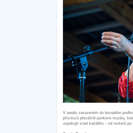
V areálu zasazeném do lesnatého podhrad
příznivců převážně punkové muziky, kteří
uspokojit snad každého – od rockerů po