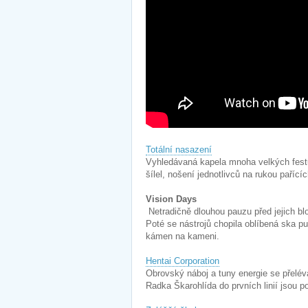
Totální nasazení
Vyhledávaná kapela mnoha velkých fes
šílel, nošení jednotlivců na rukou paří
Vision Days
Netradičně dlouhou pauzu před jejich b
Poté se nástrojů chopila oblíbená ska p
kámen na kameni.
Hentai Corporation
Obrovský náboj a tuny energie se přelé
Radka Škarohlída do prvních linií jsou po