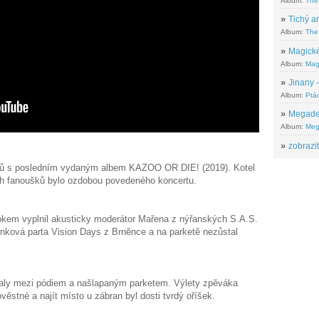
Album:
The
»
Tichý ar
Album:
The 
»
Magické
Album:
Mag
»
Jinany –
Album:
Ptác
»
Megadeth
Album:
Meg
»
zobrazit
tů s posledním vydaným albem KAZOO OR DIE! (2019). Kotel
cích fanoušků bylo ozdobou povedeného koncertu.
lokem vyplnil akusticky moderátor Mařena z nýřanských S.A.S.
unková parta Vision Days z Brněnce a na parketě nezůstal
valy mezi pódiem a našlapaným parketem. Výlety zpěváka
věstné a najít místo u zábran byl dosti tvrdý oříšek.