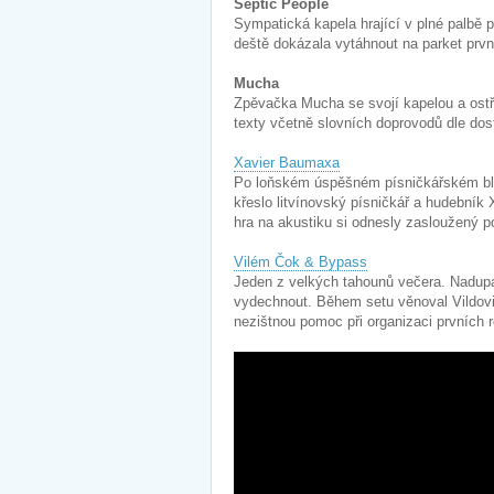
Septic People
Sympatická kapela hrající v plné palbě 
deště dokázala vytáhnout na parket prvn
Mucha
Zpěvačka Mucha se svojí kapelou a ostře 
texty včetně slovních doprovodů dle dos
Xavier Baumaxa
Po loňském úspěšném písničkářském bloku
křeslo litvínovský písničkář a hudebník
hra na akustiku si odnesly zasloužený p
Vilém Čok & Bypass
Jeden z velkých tahounů večera. Nadupa
vydechnout. Během setu věnoval Vildov
nezištnou pomoc při organizaci prvních 