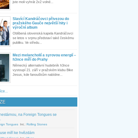
jste moli vyhrát 2x2 volné...
Slavící Kandráčovci přivezou do
pražského Gauče největší hity i
výroční album
Oblíbená slovenská kapela Kandráčovci
se letos v srpnu představí také českému
publiku. Ve středu...
Mezi melancholií a syrovou energií –
h3nce míří do Prahy
Německý alternativní hudebník h3nce
vystoupí 21. září v pražském klubu Bike
Jesus, kde fanouškům nabídne...
íce...
ZE
nestárnou, na Foreign Tongues se
.
eign Tongues
Int.:
Rolling Stones
use míří ke hvězdám