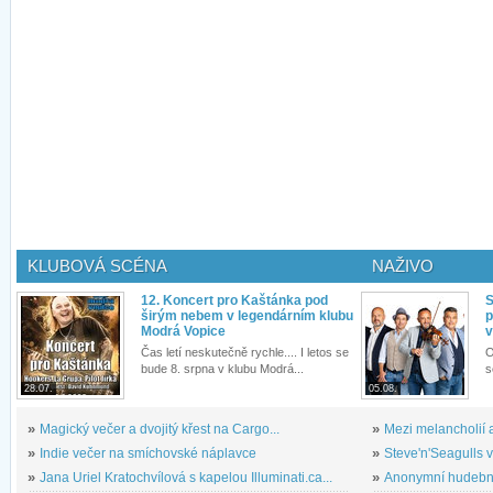
KLUBOVÁ SCÉNA
NAŽIVO
12. Koncert pro Kaštánka pod
S
širým nebem v legendárním klubu
p
Modrá Vopice
v
Čas letí neskutečně rychle.... I letos se
O
bude 8. srpna v klubu Modrá...
s
28.07.
05.08.
»
Magický večer a dvojitý křest na Cargo...
»
Mezi melancholií a
»
Indie večer na smíchovské náplavce
»
Steve'n'Seagulls v 
»
Jana Uriel Kratochvílová s kapelou Illuminati.ca...
»
Anonymní hudební 