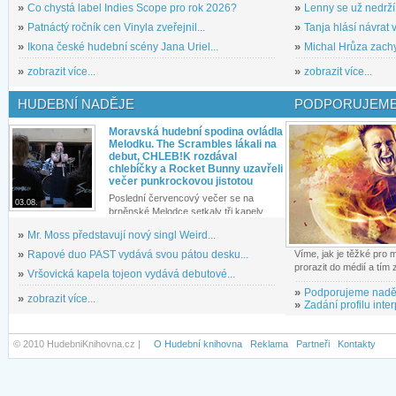
»
Co chystá label Indies Scope pro rok 2026?
»
Lenny se už nedrží
»
Patnáctý ročník cen Vinyla zveřejnil...
»
Tanja hlásí návrat v
»
Ikona české hudební scény Jana Uriel...
»
Michal Hrůza zachyc
»
zobrazit více...
»
zobrazit více...
HUDEBNÍ NADĚJE
PODPORUJEME
Moravská hudební spodina ovládla
Melodku. The Scrambles lákali na
debut, CHLEB!K rozdával
chlebíčky a Rocket Bunny uzavřeli
večer punkrockovou jistotou
Poslední červencový večer se na
03.08.
brněnské Melodce setkaly tři kapely...
»
Mr. Moss představují nový singl Weird...
»
Rapové duo PAST vydává svou pátou desku...
Víme, jak je těžké pro
prorazit do médií a tím
»
Vršovická kapela tojeon vydává debutové...
»
Podporujeme nadě
»
zobrazit více...
»
Zadání profilu inter
© 2010 HudebniKnihovna.cz |
O Hudební knihovna
Reklama
Partneři
Kontakty