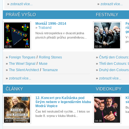
»
zobrazit více...
»
zobrazit více...
PRÁVĚ VYŠLO
FESTIVALY
Montáž 1996–2014
Fe
»
Traband
rů
g
Nová retrospektiva v dvaceti jedna
V 
písních přináší průřez proměnlivou...
pr
02.08.
02.08.
»
Foreign Tongues
/
Rolling Stones
»
Čtvrtý den Colours:
»
The Wow! Signal
/
Muse
»
Třetí den Colours: 
»
The Silent Architect
/
Teramaze
»
Druhý den Colours: 
»
zobrazit více...
»
zobrazit více...
ČLÁNKY
VIDEOKLIPY
12. Koncert pro Kaštánka pod
Kř
širým nebem v legendárním klubu
si
Modrá Vopice
Bu
Čas letí neskutečně rychle.... I letos se
ka
bude 8. srpna v klubu Modrá...
28.07.
04.08.