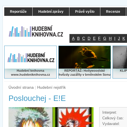
Reportáže
Hudební zprávy
Právě vyšlo
Recenze
A
B
C
D
E
F
G
H
I
J
K
Hudební knihovna
REPORTÁŽ: Hollywoodské
KLIP
www.hudebniknihovna.cz
hvězdy zazářily v brněnském Sonu
Úvodní strana
|
Hudební rejstřík
Poslouchej - E!E
Interpret:
Celkový čas:
Vydavatel: