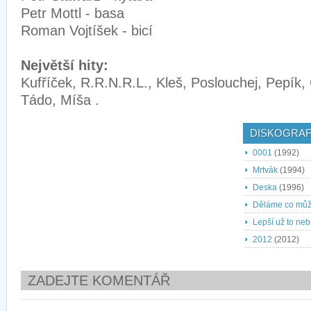
Petr Mottl - basa
Roman Vojtíšek - bicí
Největší hity:
Kufříček, R.R.N.R.L., Kleš, Poslouchej, Pepík, 
Tádo, Míša .
DISKOGRAF
0001
(1992)
Mrtvák
(1994)
Deska
(1996)
Děláme co mů
Lepší už to ne
2012
(2012)
ZADEJTE KOMENTÁŘ