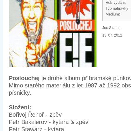
Rok vydání:
Typ nahrávky:
Medium:
Joe Stramr,
13. 07. 2012
Poslouchej
je druhé album příbramské punkov
Mimo starého materiálu z let 1987 až 1992 obs
písničky.
Složení:
Bořivoj Řehoř - zpěv
Petr Bakalerov - kytara & zpěv
Petr Stawarz - kytara