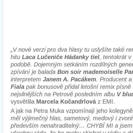
„V nové verzi pro dva hlasy tu uslyšíte také 
hitu
Laca Lučeniče
Hádanky tiel
, tentokrát v
podobě. Dojemným setkáním rozdílných genera
zpívání je balada
Bon soir mademoiselle Par
interpretem
Janem A. Pacákem
. Producent a
Fiala
pak bonusově přidal letošní remix písně
nejsilnějších na Petrově posledním albu
V blu
vysvětlila
Marcela Kočandrlová
z EMI.
A jak na Petra Muka vzpomínají jeho kolegyně
měl výjimečný hlas, sametový, medový i zvoniv
především nenahraditelný… CHYBÍ MI a jsem 