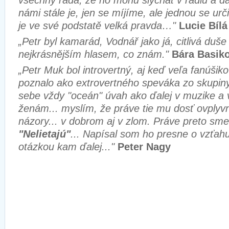
všechny ráda, že ho mohu slýchat v rádiu a dál
námi stále je, jen se míjíme, ale jednou se u
je ve své podstatě velká pravda…"
Lucie Bílá
„Petr byl kamarád, Vodnář jako já, citlivá duš
nejkrásnějším hlasem, co znám."
Bára Basik
„Petr Muk bol introvertný, aj keď veľa fanúšik
poznalo ako extrovertného speváka zo skupin
sebe vždy "oceán" úvah ako ďalej v muzike a 
ženám... myslím, že práve tie mu dosť ovplyvnil
názory... v dobrom aj v zlom. Práve preto sme 
"Nelietajú"
... Napísal som ho presne o vzťah
otázkou kam ďalej..."
Peter Nagy