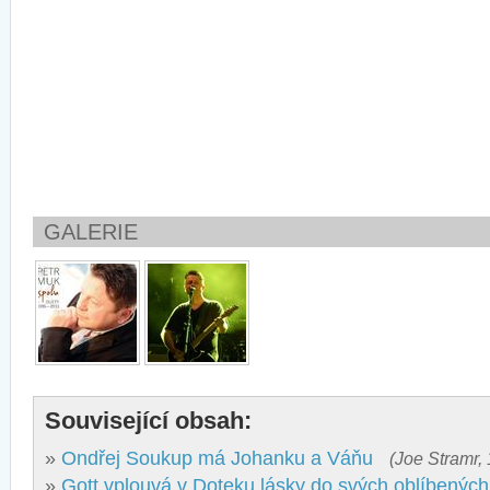
GALERIE
Související obsah:
»
Ondřej Soukup má Johanku a Váňu
(Joe Stramr, 
»
Gott vplouvá v Doteku lásky do svých oblíbenýc