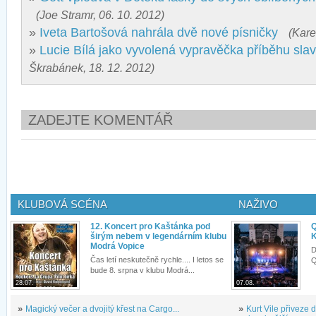
(Joe Stramr, 06. 10. 2012)
»
Iveta Bartošová nahrála dvě nové písničky
(Kare
»
Lucie Bílá jako vyvolená vypravěčka příběhu sla
Škrabánek, 18. 12. 2012)
ZADEJTE KOMENTÁŘ
KLUBOVÁ SCÉNA
NAŽIVO
12. Koncert pro Kaštánka pod
Q
širým nebem v legendárním klubu
K
Modrá Vopice
D
Čas letí neskutečně rychle.... I letos se
Q
bude 8. srpna v klubu Modrá...
28.07.
07.08.
»
Magický večer a dvojitý křest na Cargo...
»
Kurt Vile přiveze