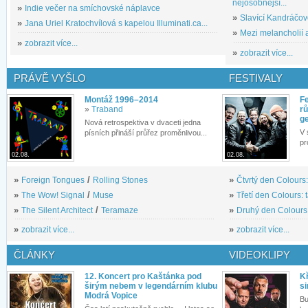
nejosobnější...
»
Indie večer na smíchovské náplavce
»
Slavící Kandráčov
»
Jana Uriel Kratochvílová s kapelou Illuminati.ca...
»
Mezi melancholií a
»
zobrazit více...
»
zobrazit více...
PRÁVĚ VYŠLO
FESTIVALY
Montáž 1996–2014
Fe
»
Traband
rů
g
Nová retrospektiva v dvaceti jedna
V 
písních přináší průřez proměnlivou...
pr
02.08.
02.08.
»
Foreign Tongues
/
Rolling Stones
»
Čtvrtý den Colours:
»
The Wow! Signal
/
Muse
»
Třetí den Colours: 
»
The Silent Architect
/
Teramaze
»
Druhý den Colours: 
»
zobrazit více...
»
zobrazit více...
ČLÁNKY
VIDEOKLIPY
12. Koncert pro Kaštánka pod
Kř
širým nebem v legendárním klubu
si
Modrá Vopice
Bu