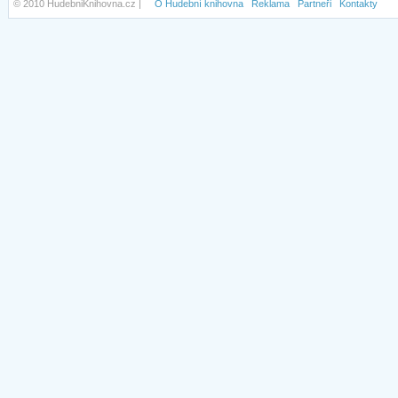
© 2010 HudebniKnihovna.cz |
O Hudební knihovna
Reklama
Partneři
Kontakty