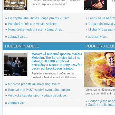
Čas letí neskutečně rychle.... I letos se
ka
bude 8. srpna v klubu Modrá...
28.07.
04.08.
»
Co chystá label Indies Scope pro rok 2026?
»
Lenny se už nedrží
»
Patnáctý ročník cen Vinyla zveřejnil...
»
Tanja hlásí návrat v
»
Ikona české hudební scény Jana Uriel...
»
Michal Hrůza zachyc
»
zobrazit více...
»
zobrazit více...
HUDEBNÍ NADĚJE
PODPORUJEME
Moravská hudební spodina ovládla
Melodku. The Scrambles lákali na
debut, CHLEB!K rozdával
chlebíčky a Rocket Bunny uzavřeli
večer punkrockovou jistotou
Poslední červencový večer se na
03.08.
brněnské Melodce setkaly tři kapely...
»
Mr. Moss představují nový singl Weird...
»
Rapové duo PAST vydává svou pátou desku...
Víme, jak je těžké pro
prorazit do médií a tím
»
Vršovická kapela tojeon vydává debutové...
»
Podporujeme nadě
»
zobrazit více...
»
Zadání profilu inter