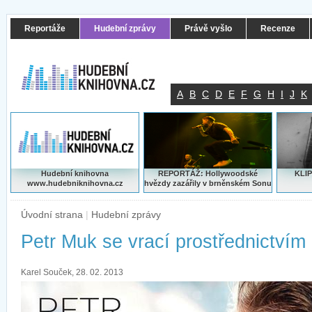
Reportáže
Hudební zprávy
Právě vyšlo
Recenze
A
B
C
D
E
F
G
H
I
J
K
Hudební knihovna
REPORTÁŽ: Hollywoodské
KLIP
www.hudebniknihovna.cz
hvězdy zazářily v brněnském Sonu
Úvodní strana
|
Hudební zprávy
Petr Muk se vrací prostřednictvím
Karel Souček, 28. 02. 2013