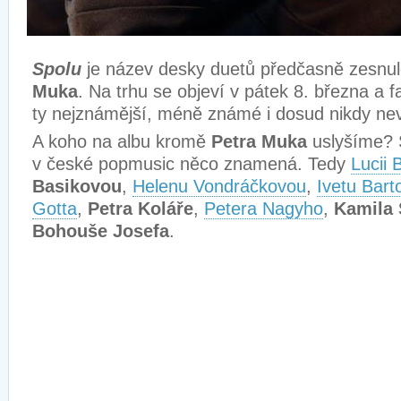
Spolu
je název desky duetů předčasně zesnu
Muka
. Na trhu se objeví v pátek 8. března a
ty nejznámější, méně známé i dosud nikdy ne
A koho na albu kromě
Petra Muka
uslyšíme? 
v české popmusic něco znamená. Tedy
Lucii 
Basikovou
,
Helenu Vondráčkovou
,
Ivetu Bar
Gotta
,
Petra Koláře
,
Petera Nagyho
,
Kamila 
Bohouše Josefa
.