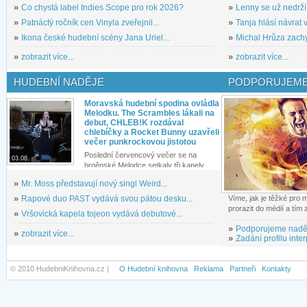
»
Co chystá label Indies Scope pro rok 2026?
»
Lenny se už nedrží
»
Patnáctý ročník cen Vinyla zveřejnil...
»
Tanja hlásí návrat v
»
Ikona české hudební scény Jana Uriel...
»
Michal Hrůza zachyc
»
zobrazit více...
»
zobrazit více...
HUDEBNÍ NADĚJE
PODPORUJEME
Moravská hudební spodina ovládla
Melodku. The Scrambles lákali na
debut, CHLEB!K rozdával
chlebíčky a Rocket Bunny uzavřeli
večer punkrockovou jistotou
Poslední červencový večer se na
03.08.
brněnské Melodce setkaly tři kapely...
»
Mr. Moss představují nový singl Weird...
»
Rapové duo PAST vydává svou pátou desku...
Víme, jak je těžké pro
prorazit do médií a tím
»
Vršovická kapela tojeon vydává debutové...
»
Podporujeme nadě
»
zobrazit více...
»
Zadání profilu inter
© 2010 HudebniKnihovna.cz |
O Hudební knihovna
Reklama
Partneři
Kontakty