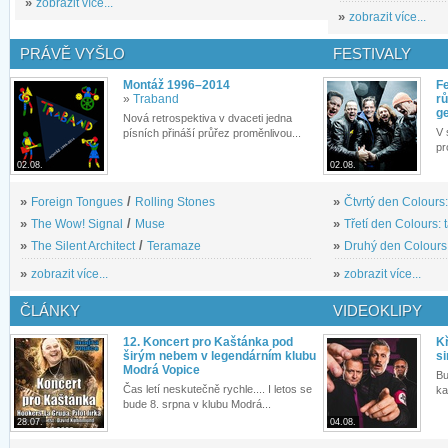
»
zobrazit více...
»
zobrazit více...
PRÁVĚ VYŠLO
FESTIVALY
Montáž 1996–2014
Fe
»
Traband
rů
g
Nová retrospektiva v dvaceti jedna
V 
písních přináší průřez proměnlivou...
pr
02.08.
02.08.
»
Foreign Tongues
/
Rolling Stones
»
Čtvrtý den Colours:
»
The Wow! Signal
/
Muse
»
Třetí den Colours: 
»
The Silent Architect
/
Teramaze
»
Druhý den Colours: 
»
zobrazit více...
»
zobrazit více...
ČLÁNKY
VIDEOKLIPY
12. Koncert pro Kaštánka pod
Kř
širým nebem v legendárním klubu
si
Modrá Vopice
Bu
Čas letí neskutečně rychle.... I letos se
ka
bude 8. srpna v klubu Modrá...
28.07.
04.08.