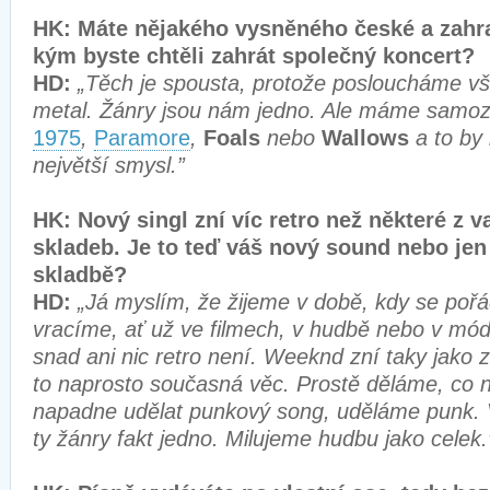
HK: Máte nějakého vysněného české a zahr
kým byste chtěli zahrát společný koncert?
HD:
„Těch je spousta, protože posloucháme v
metal. Žánry jsou nám jedno. Ale máme samoz
1975
,
Paramore
,
Foals
nebo
Wallows
a to by 
největší smysl.”
HK: Nový singl zní víc retro než některé z 
skladeb. Je to teď váš nový sound nebo jen
skladbě?
HD:
„Já myslím, že žijeme v době, kdy se poř
vracíme, ať už ve filmech, v hudbě nebo v mó
snad ani nic retro není. Weeknd zní taky jako 
to naprosto současná věc. Prostě děláme, co 
napadne udělat punkový song, uděláme punk. 
ty žánry fakt jedno. Milujeme hudbu jako celek.