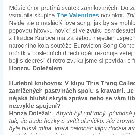
Měsíc únor protíná svátek zamilovaných. Do 
vstoupila skupina
The Valentines
novinkou
Thi
Nejde ale o nasládlý love song, jak by se mohlo 
popovou hitovku hovící si ve zvuku osmdesátek
z Hradce Králové má za sebou nejeden úspěch 
národního kola soutěže Eurovision Song Contest
ročník v posledních dnech opět rezonuje veře
boji s depresí či retro zvuku jsme si povídali 
Honzou Doležalem
.
Hudební knihovna: V klipu This Thing Called
zamlžených pastvinách spolu s kravami. Je
nějaká hlubší skrytá zpráva nebo se vám líbi
nezvyklé spojení?
Honza Doležal:
„Abych byl upřímný, původně j
tak, že bude hezky a svítit sluníčko. Ale zrovn
byla hustá mlha, která nakonec klipu dodala a