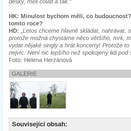
desky, měli covid a tak.”
HK: Minulost bychom měli, co budoucnost?
tomto roce?
HD:
„Letos chceme hlavně skládat, nahrávat, s
protože možná chystáme něco většího, mrk, 
vydat nějaké singly a hrát koncerty! Protože to
nejvíc. Není nic lepšího než spokojený lidi pod 
Foto: Helena Herzánová
GALERIE
Související obsah: