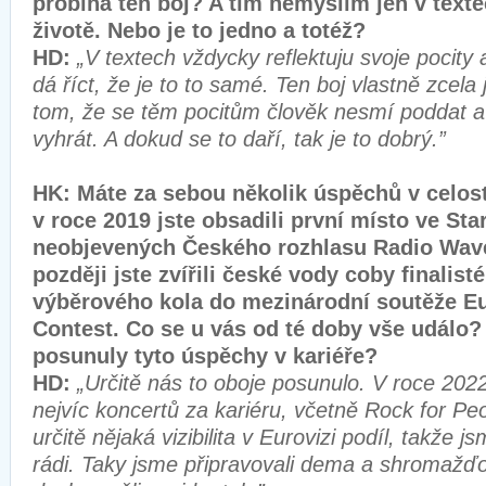
probíhá ten boj? A tím nemyslím jen v texte
životě. Nebo je to jedno a totéž?
HD:
„V textech vždycky reflektuju svoje pocity 
dá říct, že je to to samé. Ten boj vlastně zcel
tom, že se těm pocitům člověk nesmí poddat 
vyhrát. A dokud se to daří, tak je to dobrý.”
HK: Máte za sebou několik úspěchů v celost
v roce 2019 jste obsadili první místo ve Sta
neobjevených Českého rozhlasu Radio Wave
později jste zvířili české vody coby finalist
výběrového kola do mezinárodní soutěže E
Contest. Co se u vás od té doby vše událo
posunuly tyto úspěchy v kariéře?
HD:
„Určitě nás to oboje posunulo. V roce 2022
nejvíc koncertů za kariéru, včetně Rock for P
určitě nějaká vizibilita v Eurovizi podíl, takže 
rádi. Taky jsme připravovali dema a shromažď