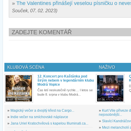
»
The Valentines přinášejí veselou písničku o nev
Souček, 07. 02. 2023)
ZADEJTE KOMENTÁŘ
KLUBOVÁ SCÉNA
NAŽIVO
12. Koncert pro Kaštánka pod
Q
širým nebem v legendárním klubu
K
Modrá Vopice
D
Čas letí neskutečně rychle.... I letos se
Q
bude 8. srpna v klubu Modrá...
28.07.
07.08.
»
Magický večer a dvojitý křest na Cargo...
»
Kurt Vile přiveze
nejosobnější...
»
Indie večer na smíchovské náplavce
»
Slavící Kandráčov
»
Jana Uriel Kratochvílová s kapelou Illuminati.ca...
»
Mezi melancholií a