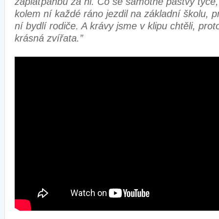
zaplaťpánbu za ni. Co se samotné pastvy týče, 
kolem ní každé ráno jezdil na základní školu, 
ní bydlí rodiče. A krávy jsme v klipu chtěli, pro
krásná zvířata.”