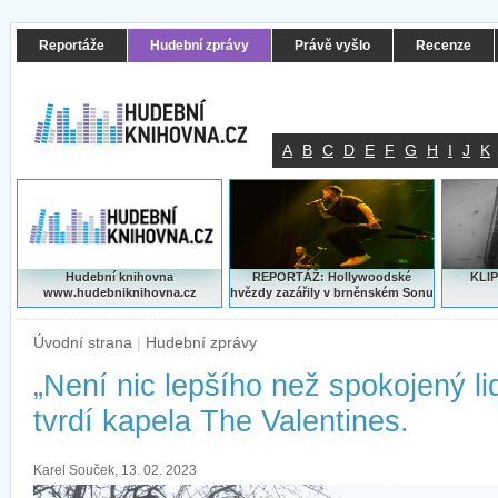
Reportáže
Hudební zprávy
Právě vyšlo
Recenze
A
B
C
D
E
F
G
H
I
J
K
Hudební knihovna
REPORTÁŽ: Hollywoodské
KLIP
www.hudebniknihovna.cz
hvězdy zazářily v brněnském Sonu
Úvodní strana
|
Hudební zprávy
„Není nic lepšího než spokojený lid
tvrdí kapela The Valentines.
Karel Souček, 13. 02. 2023