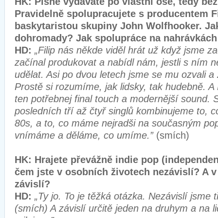
HK: Písně vydáváte po vlastní ose, tedy bez
Pravidelně spolupracujete s producentem F
baskytaristou skupiny John Wolfhooker. Jak 
dohromady? Jak spolupráce na nahrávkách
HD:
„Filip nás někde viděl hrát už když jsme za
začínal produkovat a nabídl nám, jestli s ním
udělat. Asi po dvou letech jsme se mu ozvali a zji
Prostě si rozumíme, jak lidsky, tak hudebně. A
ten potřebnej final touch a modernější sound. 
posledních tří až čtyř singlů kombinujeme to, 
80s, a to, co máme nejradši na současným pop
vnímáme a děláme, co umíme.”
(smích)
HK: Hrajete převážně indie pop (independent
čem jste v osobních životech nezávislí? A 
závislí?
HD:
„Ty jo. To je těžká otázka. Nezávislí jsme 
(smích) A závislí určitě jeden na druhym a na l