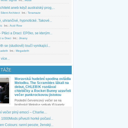
 Wow! Signal
Int.:
Muse
chitekt aneb když australský prog,...
Silent Architect
Int.:
Teramaze
, uhrančivé, hypnotické. Takové...
ic
Int.:
Acid Row
 Ptáci a Draci: EPčko, se kterým...
i a Draci
Int.:
Jinany
 se (studiově) loučí vynikající...
adeth
Int.:
Megadeth
 více...
TÁŽE
Moravská hudební spodina ovládla
Melodku. The Scrambles lákali na
debut, CHLEB!K rozdával
chlebíčky a Rocket Bunny uzavřeli
večer punkrockovou jistotou
Poslední červencový večer se na
brněnské Melodce setkaly tři kapely...
 večer plný emocí – Charlie...
1000Mods přivezli horké počasí...
den Colours: ranní peozie, ženský...