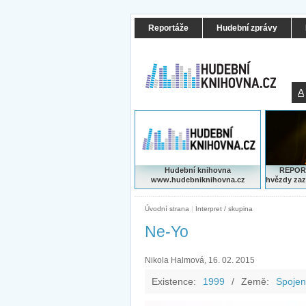
Reportáže
Hudební zprávy
A
Hudební knihovna
REPORT
www.hudebniknihovna.cz
hvězdy zaz
Úvodní strana
|
Interpret / skupina
Ne-Yo
Nikola Halmová, 16. 02. 2015
Existence:
1999
/
Země:
Spojen