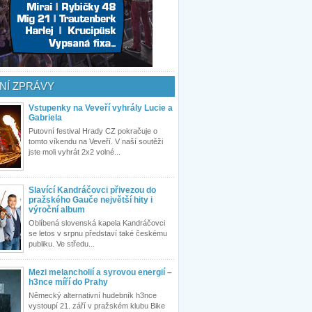
NÍ ZPRÁVY
Vstupenky na Veveří vyhrály Lucie a
Gabriela
Putovní festival Hrady CZ pokračuje o
tomto víkendu na Veveří. V naší soutěži
jste moli vyhrát 2x2 volné...
Slavící Kandráčovci přivezou do
pražského Gauče největší hity i
výroční album
Oblíbená slovenská kapela Kandráčovci
se letos v srpnu představí také českému
publiku. Ve středu...
Mezi melancholií a syrovou energií –
h3nce míří do Prahy
Německý alternativní hudebník h3nce
vystoupí 21. září v pražském klubu Bike