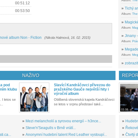
Album:
The
00:51:12
»
Tichý ar
00:53:50
Album:
The 
»
Magické
Album:
Mag
»
Jinany –
nové album Non - Fiction
(Nikola Halmová, 16. 02. 2015)
Album:
Ptác
»
Megadeth
Album:
Meg
»
zobrazit
NAŽIVO
REPOR
ka pod
Slavící Kandráčovci přivezou do
ním klubu
pražského Gauče největší hity i
výroční album
. I letos se
Oblíbená slovenská kapela Kandráčovci
...
se letos v srpnu představí také...
05.08.
03.08.
»
Mezi melancholií a syrovou energií – h3nce...
»
Hudební
»
Steve'n'Seagulls v Brně vrátí...
»
Řekové 
i.ca...
»
Anonymní hudební talent Red Leather vystoupí...
»
Čtvrtý 