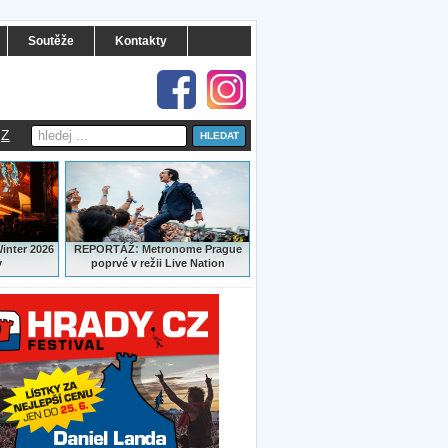
Soutěže
Kontakty
Z
:
Winter 2026
REPORTÁŽ
Metronome Prague
y
poprvé v režii Live Nation