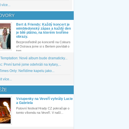
 více...
OVORY
Bert & Friends: Každý koncert je
wimbledonský zápas a každý den
je bílé plátno, na kterém tvoříme
obrazy.
Bezprostředně po koncertě na Colours
of Ostrava jsme si s Bertem povídali o
tom,...
 Temptation: Nové album bude dramaticky...
: První turné jsme odehráli na kytary,...
imes Only: Neřídíme kapelu jako...
t více...
ĚŽE
Vstupenky na Veveří vyhrály Lucie
a Gabriela
Putovní festival Hrady CZ pokračuje o
tomto víkendu na Veveří. V naší...