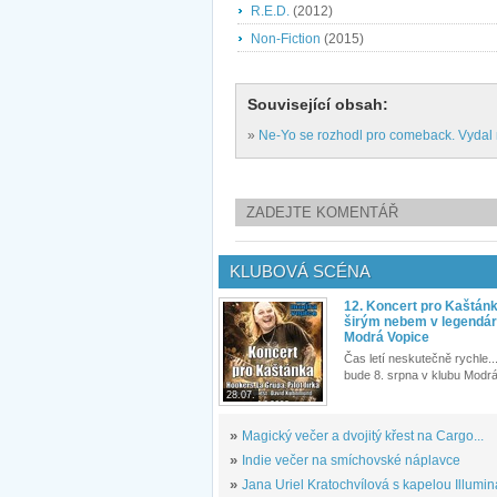
R.E.D.
(2012)
Non-Fiction
(2015)
Související obsah:
»
Ne-Yo se rozhodl pro comeback. Vydal 
ZADEJTE KOMENTÁŘ
KLUBOVÁ SCÉNA
12. Koncert pro Kaštán
širým nebem v legendár
Modrá Vopice
Čas letí neskutečně rychle...
bude 8. srpna v klubu Modrá
28.07.
»
Magický večer a dvojitý křest na Cargo...
»
Indie večer na smíchovské náplavce
»
Jana Uriel Kratochvílová s kapelou Illuminat