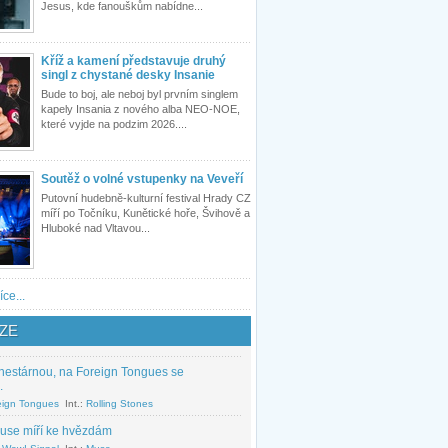
Jesus, kde fanouškům nabídne...
Kříž a kamení představuje druhý
singl z chystané desky Insanie
Bude to boj, ale neboj byl prvním singlem
kapely Insania z nového alba NEO-NOE,
které vyjde na podzim 2026....
Soutěž o volné vstupenky na Veveří
Putovní hudebně-kulturní festival Hrady CZ
míří po Točníku, Kunětické hoře, Švihově a
Hluboké nad Vltavou...
íce...
ZE
nestárnou, na Foreign Tongues se
.
eign Tongues
Int.:
Rolling Stones
use míří ke hvězdám