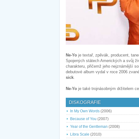
Ne-Yo
je textař, zpěvák, producent, tan
Spojených státech Amerických a svůj ži
charakteru, přičemž jeho nejznámější s
debutové album vydal v roce 2006 zvan
sick
.
Ne-Yo
je také trojnásobným držitelem 
DISKOGRAFIE
In My Own Words
(2006)
Because of You
(2007)
Year of the Gentleman
(2008)
Libra Scale
(2010)