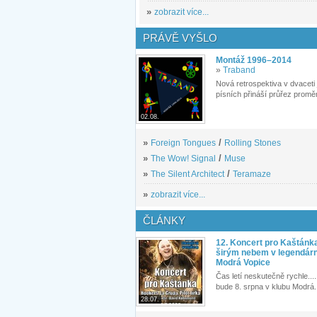
»
zobrazit více...
PRÁVĚ VYŠLO
Montáž 1996–2014
»
Traband
Nová retrospektiva v dvaceti
písních přináší průřez proměn
02.08.
»
Foreign Tongues
/
Rolling Stones
»
The Wow! Signal
/
Muse
»
The Silent Architect
/
Teramaze
»
zobrazit více...
ČLÁNKY
12. Koncert pro Kaštánk
širým nebem v legendár
Modrá Vopice
Čas letí neskutečně rychle.... 
bude 8. srpna v klubu Modrá.
28.07.