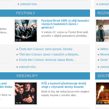
»
zobrazit více...
»
zobrazit
FESTIVALY
ROZH
Festival Brod 1995 si užijí fanoušci
různých hudebních žánrů i
generací
 jedna
V sobotu 22. srpna se Český Brod opět
livou...
promění v dějiště jednodenní přehlídky...
02.08.
04.08.
»
Čtvrtý den Colours: ranní peozie, ženský...
»
Within
»
Třetí den Colours: tanec v kalužích a Mobyho...
»
Mnemic
»
Druhý den Colours: tenisový zápas Berta,...
»
Good T
»
zobrazit více...
»
zobrazi
VIDEOKLIPY
SOUT
a pod
Kříž a kamení představuje druhý
ním klubu
singl z chystané desky Insanie
Bude to boj, ale neboj byl prvním singlem
I letos se
kapely Insania z nového alba...
..
04.08.
06.08.