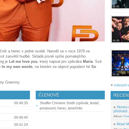
05.08.
04.08.
ečník a herec v jedné osobě. Narodil se v roce 1979 ve
vot zasvětil hudbě. Skládá písně spíše pomalejšího
ong je
Let me love you
, který napsal pro zpěváka
Maria
. Své
é
In my own words
, na kterém se objevil populární hit
So
05.08.
ceny Grammy.
»
zobrazit v
ČLENOVÉ
RECEN
00:49:35
Shaffer Chimere Smith (zpěvák, textař,
»
Stones 
producent, herec, tanečník)
předvádí..
Album:
For
00:48:45
»
Wow! M
00:41:24