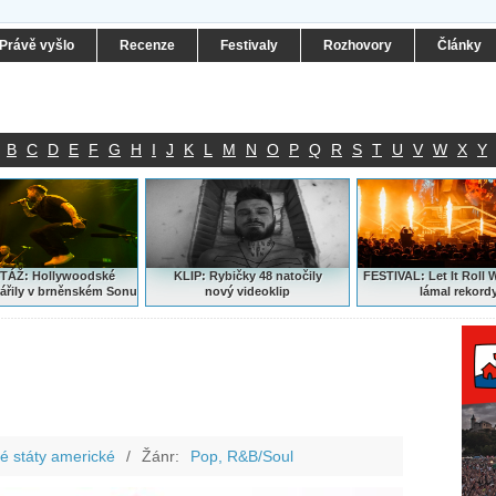
Právě vyšlo
Recenze
Festivaly
Rozhovory
Články
B
C
D
E
F
G
H
I
J
K
L
M
N
O
P
Q
R
S
T
U
V
W
X
Y
ÁŽ: Hollywoodské
KLIP: Rybičky 48 natočily
FESTIVAL:
Let It Roll 
ářily v brněnském Sonu
nový
videoklip
lámal rekord
é státy americké
/
Žánr:
Pop, R&B/Soul