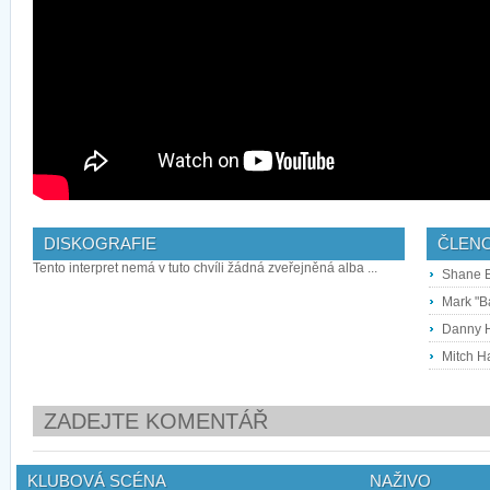
DISKOGRAFIE
ČLEN
Tento interpret nemá v tuto chvíli žádná zveřejněná alba ...
Shane E
Mark "B
Danny H
Mitch Ha
ZADEJTE KOMENTÁŘ
KLUBOVÁ SCÉNA
NAŽIVO