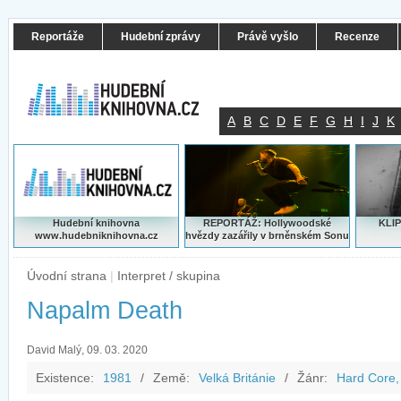
Reportáže
Hudební zprávy
Právě vyšlo
Recenze
A
B
C
D
E
F
G
H
I
J
K
Hudební knihovna
REPORTÁŽ: Hollywoodské
KLIP
www.hudebniknihovna.cz
hvězdy zazářily v brněnském Sonu
Úvodní strana
|
Interpret / skupina
Napalm Death
David Malý, 09. 03. 2020
Existence:
1981
/
Země:
Velká Británie
/
Žánr:
Hard Core,