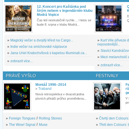
12. Koncert pro Kaštánka pod
Q
širým nebem v legendárním klubu
K
Modrá Vopice
D
Čas letí neskutečně rychle.... I letos se
Q
bude 8. srpna v klubu Modrá...
28.07.
07.08.
»
Magický večer a dvojitý křest na Cargo...
»
Kurt Vile přiveze
nejosobnější...
»
Indie večer na smíchovské náplavce
»
Slavící Kandráčov
»
Jana Uriel Kratochvílová s kapelou Illuminati.ca...
»
Mezi melancholií a
»
zobrazit více...
»
zobrazit více...
PRÁVĚ VYŠLO
FESTIVALY
Montáž 1996–2014
Fe
»
Traband
rů
g
Nová retrospektiva v dvaceti jedna
V 
písních přináší průřez proměnlivou...
pr
02.08.
02.08.
»
Foreign Tongues
/
Rolling Stones
»
Čtvrtý den Colours:
»
The Wow! Signal
/
Muse
»
Třetí den Colours: 