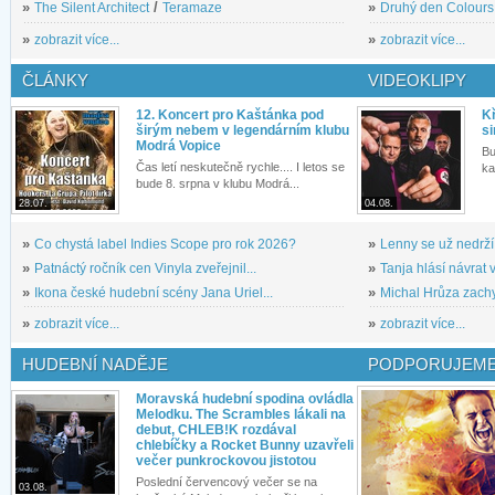
»
The Silent Architect
/
Teramaze
»
Druhý den Colours: 
»
zobrazit více...
»
zobrazit více...
ČLÁNKY
VIDEOKLIPY
12. Koncert pro Kaštánka pod
Kř
širým nebem v legendárním klubu
si
Modrá Vopice
Bu
Čas letí neskutečně rychle.... I letos se
ka
bude 8. srpna v klubu Modrá...
28.07.
04.08.
»
Co chystá label Indies Scope pro rok 2026?
»
Lenny se už nedrží
»
Patnáctý ročník cen Vinyla zveřejnil...
»
Tanja hlásí návrat v
»
Ikona české hudební scény Jana Uriel...
»
Michal Hrůza zachyc
»
zobrazit více...
»
zobrazit více...
HUDEBNÍ NADĚJE
PODPORUJEME
Moravská hudební spodina ovládla
Melodku. The Scrambles lákali na
debut, CHLEB!K rozdával
chlebíčky a Rocket Bunny uzavřeli
večer punkrockovou jistotou
Poslední červencový večer se na
03.08.