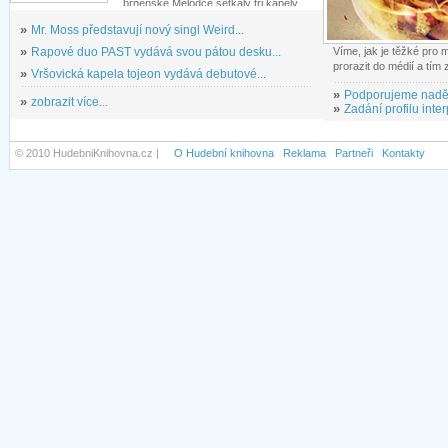
brněnské Melodce setkaly tři kapely...
»
Mr. Moss představují nový singl Weird...
»
Rapové duo PAST vydává svou pátou desku...
Víme, jak je těžké pro
prorazit do médií a tím
»
Vršovická kapela tojeon vydává debutové...
»
Podporujeme nadě
»
zobrazit více...
»
Zadání profilu inter
© 2010 HudebniKnihovna.cz |
O Hudební knihovna
Reklama
Partneři
Kontakty