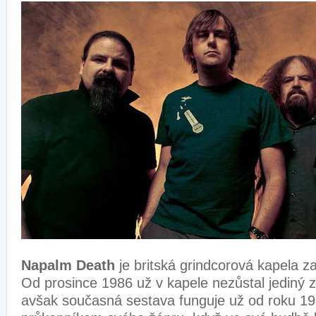
Napalm Death
je britská grindcorová kapela z
Od prosince 1986 už v kapele nezůstal jediný za
avšak současná sestava funguje už od roku 19