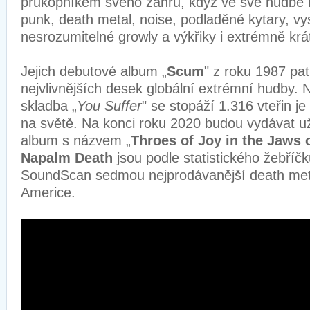
průkopníkem svého žánru, když ve své hudbě k
punk, death metal, noise, podladěné kytary, v
nesrozumitelné growly a výkřiky i extrémně krá
Jejich debutové album „
Scum
" z roku 1987 pat
nejvlivnějších desek globální extrémní hudby. N
skladba „
You Suffer
" se stopáží 1.316 vteřin je
na světě. Na konci roku 2020 budou vydávat u
album s názvem „
Throes of Joy in the Jaws 
Napalm Death
jsou podle statistického žebříčk
SoundScan sedmou nejprodávanější death met
Americe.