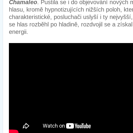
Chamaleo
. Pustila se i do objevování nových
hlasu, kromě hypnotizujících nižších poloh, kter
charakteristické, posluchači uslyší i ty nejvyšší
se hlas rozběhl po hladině, rozdvojil se a získa
energii.