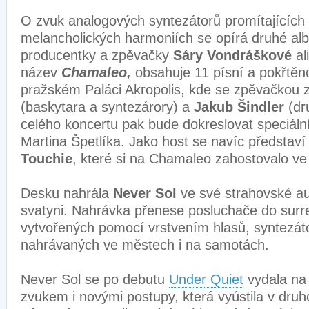
O zvuk analogových syntezátorů promítajících 
melancholických harmoniích se opírá druhé al
producentky a zpěvačky
Sáry Vondráškové
al
název
Chamaleo,
obsahuje 11 písní a pokřtěno
pražském Paláci Akropolis, kde se zpěvačkou 
(baskytara a syntezárory) a
Jakub Šindler
(dr
celého koncertu pak bude dokreslovat speciální 
Martina Špetlíka. Jako host se navíc představ
Touchie
, které si na Chamaleo zahostovalo v
Desku nahrála
Never Sol
ve své strahovské au
svatyni. Nahrávka přenese posluchače do surrea
vytvořených pomocí vrstvením hlasů, syntezát
nahrávaných ve městech i na samotách.
Never Sol se po debutu
Under Quiet
vydala na
zvukem i novými postupy, která vyústila v dru