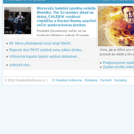
Moravská hudební spodina ovládla
Melodku. The Scrambles lákali na
debut, CHLEB!K rozdával
chlebíčky a Rocket Bunny uzavřeli
večer punkrockovou jistotou
Poslední červencový večer se na
03.08.
brněnské Melodce setkaly tři kapely...
»
Mr. Moss představují nový singl Weird...
»
Rapové duo PAST vydává svou pátou desku...
Víme, jak je těžké pro
prorazit do médií a tím
»
Vršovická kapela tojeon vydává debutové...
»
Podporujeme nadě
»
zobrazit více...
»
Zadání profilu inter
© 2010 HudebniKnihovna.cz |
O Hudební knihovna
Reklama
Partneři
Kontakty