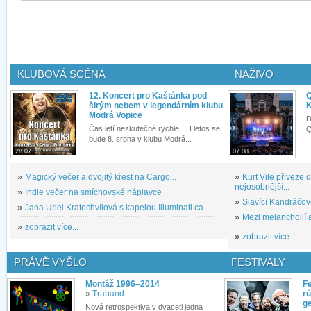
KLUBOVÁ SCÉNA
NAŽIVO
12. Koncert pro Kaštánka pod
Q
širým nebem v legendárním klubu
K
Modrá Vopice
D
Čas letí neskutečně rychle.... I letos se
Q
bude 8. srpna v klubu Modrá...
28.07.
07.08.
»
Magický večer a dvojitý křest na Cargo...
»
Kurt Vile přiveze
nejosobnější...
»
Indie večer na smíchovské náplavce
»
Slavící Kandráčov
»
Jana Uriel Kratochvílová s kapelou Illuminati.ca...
»
Mezi melancholií a
»
zobrazit více...
»
zobrazit více...
PRÁVĚ VYŠLO
FESTIVALY
Montáž 1996–2014
Fe
»
Traband
rů
g
Nová retrospektiva v dvaceti jedna