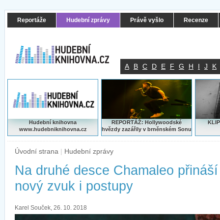
Reportáže
Hudební zprávy
Právě vyšlo
Recenze
A
B
C
D
E
F
G
H
I
J
K
Hudební knihovna
REPORTÁŽ: Hollywoodské
KLIP
www.hudebniknihovna.cz
hvězdy zazářily v brněnském Sonu
Úvodní strana
|
Hudební zprávy
Na druhé desce Chamaleo přináší
nový zvuk i postupy
Karel Souček, 26. 10. 2018