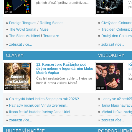
V 
písních přináší průřez proměnlivou...
pr
02.08.
02.08.
»
Foreign Tongues
/
Rolling Stones
»
Čtvrtý den Colours:
»
The Wow! Signal
/
Muse
»
Třetí den Colours: 
»
The Silent Architect
/
Teramaze
»
Druhý den Colours: 
»
zobrazit více...
»
zobrazit více...
ČLÁNKY
VIDEOKLIPY
12. Koncert pro Kaštánka pod
Kř
širým nebem v legendárním klubu
si
Modrá Vopice
Bu
Čas letí neskutečně rychle.... I letos se
ka
bude 8. srpna v klubu Modrá...
28.07.
04.08.
»
Co chystá label Indies Scope pro rok 2026?
»
Lenny se už nedrží
»
Patnáctý ročník cen Vinyla zveřejnil...
»
Tanja hlásí návrat v
»
Ikona české hudební scény Jana Uriel...
»
Michal Hrůza zachyc
»
zobrazit více...
»
zobrazit více...
HUDEBNÍ NADĚJE
PODPORUJEME