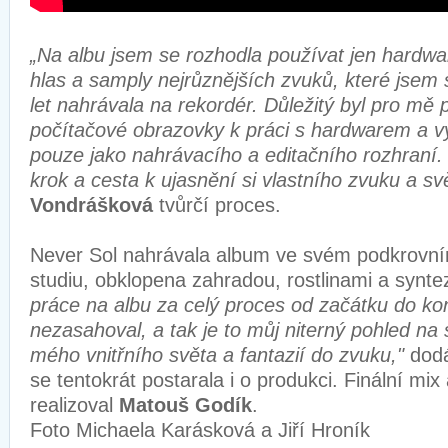
„Na albu jsem se rozhodla používat jen hardwa
hlas a samply nejrůznějších zvuků, které jsem 
let nahrávala na rekordér. Důležitý byl pro mě
počítačové obrazovky k práci s hardwarem a v
pouze jako nahrávacího a editačního rozhraní. 
krok a cesta k ujasnění si vlastního zvuku a sv
Vondrášková
tvůrčí proces.
Never Sol nahrávala album ve svém podkrovn
studiu, obklopena zahradou, rostlinami a synte
práce na albu za celý proces od začátku do ko
nezasahoval, a tak je to můj niterný pohled na 
mého vnitřního světa a fantazií do zvuku,"
dodá
se tentokrát postarala i o produkci. Finální mi
realizoval
Matouš Godík
.
Foto Michaela Karásková a Jiří Hroník